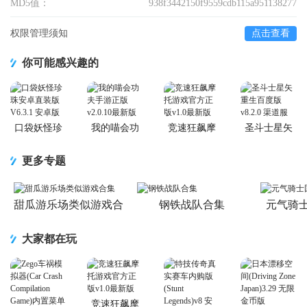
MD5值：
938f3442150f9559cdb115a951138277
权限管理须知
点击查看
你可能感兴趣的
口袋妖怪珍
我的喵会功
竞速狂飙摩
圣斗士星矢
珠安卓直装
夫手游正版
托游戏官方
重生百度版
版
正版
更多专题
甜瓜游乐场类似游戏合
钢铁战队合集
元气骑
集
大家都在玩
竞速狂飙摩