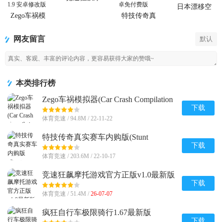
托游戏官方
日本漂移空
正版
间(Driving
Zego车祸模
特技传奇真
Zone Japan)
拟器(Car
实赛车内购
Crash
版(Stunt
网友留言
默认
Compilation
Legends)
Game)内置菜
单
本类排行榜
Zego车祸模拟器(Car Crash Compilation
Game)内置菜单1.9 安卓修改版
下载
体育竞速 / 94.8M / 22-11-22
特技传奇真实赛车内购版(Stunt
Legends)v8 安卓免付费版
下载
体育竞速 / 203.6M / 22-10-17
竞速狂飙摩托游戏官方正版v1.0最新版
下载
体育竞速 / 51.4M /
26-07-07
疯狂自行车极限骑行1.67最新版
下载