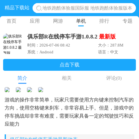
精品下载站
地铁跑酷体验服国际服 地铁跑酷体验服版本
网易光遇手游正版 点亮星空共庆周年
首页
应用
网游
单机
排行
专题
黎明觉醒生机腾讯正版 黎明觉醒生机国际服
俱乐部R在线停车手游1.0.8.2
最新版
蛋仔派对下载 蛋仔派对体验服
时间：2026-07-06 08:42
大小：287.8M
奥特曼王者传奇 正版奥特曼游戏
系统：Android
语言：中文
点击下载
简介
相关
评论
(0)
游戏的操作非常简单，玩家只需要使用方向键来控制汽车的
方向，使用空格键来刹车，非常容易上手。但是，游戏中的
停车挑战却非常有难度，需要玩家具备一定的驾驶技巧和反
应能力