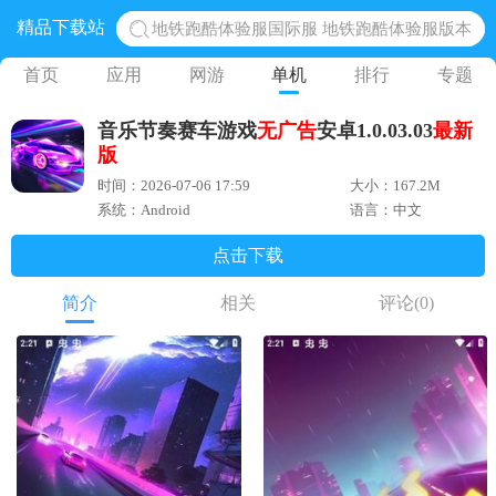
精品下载站
地铁跑酷体验服国际服 地铁跑酷体验服版本
网易光遇手游正版 点亮星空共庆周年
首页
应用
网游
单机
排行
专题
黎明觉醒生机腾讯正版 黎明觉醒生机国际服
音乐节奏赛车游戏
无广告
安卓1.0.03.03
最新
蛋仔派对下载 蛋仔派对体验服
版
奥特曼王者传奇 正版奥特曼游戏
时间：2026-07-06 17:59
大小：167.2M
系统：Android
语言：中文
点击下载
简介
相关
评论
(0)