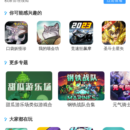
权限管理须知
点击查看
你可能感兴趣的
口袋妖怪珍
我的喵会功
竞速狂飙摩
圣斗士星矢
珠安卓直装
夫手游正版
托游戏官方
重生百度版
版
正版
更多专题
甜瓜游乐场类似游戏合
钢铁战队合集
元气骑
集
大家都在玩