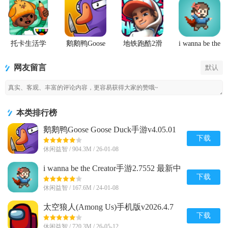
托卡生活学
鹅鹅鸭Goose
地铁跑酷2滑
i wanna be the
校完整版游
Goose Duck
板英雄
Creator手游
戏
手游
(Hoverboard
网友留言
默认
Heroes)
本类排行榜
鹅鹅鸭Goose Goose Duck手游v4.05.01
安卓完整版
下载
休闲益智 / 904.3M / 26-01-08
i wanna be the Creator手游2.7552 最新中
文版
下载
休闲益智 / 167.6M / 24-01-08
太空狼人(Among Us)手机版v2026.4.7
安卓全解锁版
下载
休闲益智 / 720.3M / 26-05-12