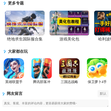
更多专题
绝地求生国际服合集
游戏美化包
哈利波
大家都在玩
英雄联盟手
腾讯部落冲
三国志战略
保卫萝卜4手
游国服正版
突皇室战争
版九游版
游
手游
网友留言
默认