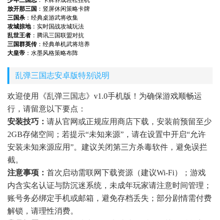
少年三国志
：卡牌养成轻松挂机
放开那三国
：竖屏休闲策略卡牌
三国杀
：经典桌游武将收集
攻城掠地
：实时国战攻城玩法
乱世王者
：腾讯三国联盟对抗
三国群英传
：经典单机武将培养
大皇帝
：水墨风格策略布阵
乱弹三国志安卓版特别说明
欢迎使用《乱弹三国志》v1.0手机版！为确保游戏顺畅运
行，请留意以下要点：
安装技巧：
请从官网或正规应用商店下载，安装前预留至少
2GB存储空间；若提示“未知来源”，请在设置中开启“允许
安装未知来源应用”。建议关闭第三方杀毒软件，避免误拦
截。
注意事项：
首次启动需联网下载资源（建议Wi-Fi）；游戏
内含实名认证与防沉迷系统，未成年玩家请注意时间管理；
账号务必绑定手机或邮箱，避免存档丢失；部分剧情需付费
解锁，请理性消费。