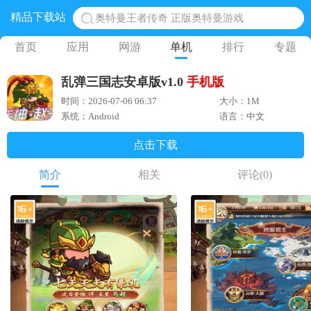
精品下载站
奥特曼王者传奇 正版奥特曼游戏
地铁跑酷体验服国际服 地铁跑酷体验服版本
首页
应用
网游
单机
排行
专题
网易光遇手游正版 点亮星空共庆周年
乱弹三国志安卓版v1.0
手机版
黎明觉醒生机腾讯正版 黎明觉醒生机国际服
时间：2026-07-06 06:37
大小：1M
蛋仔派对下载 蛋仔派对体验服
系统：Android
语言：中文
点击下载
简介
相关
评论
(0)