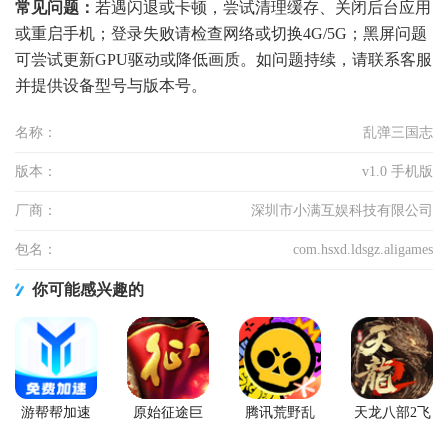
常见问题：
若遇闪退或卡顿，尝试清理缓存、关闭后台应用
或重启手机；登录失败请检查网络或切换4G/5G；黑屏问题
可尝试更新GPU驱动或降低画质。如问题持续，请联系客服
并提供设备型号与版本号。
名称：
乱弹三国志
版本：
v1.0 手机版
厂商：
深圳市小满互娱科技有限公司
包名：
com.hsxd.ldsgz.aligames
你可能感兴趣的
游帮帮加速
原始征途巨
腾讯荒野乱
天龙八部2飞
器下载安卓
人网络官服
斗官方正版
龙战天手游
版