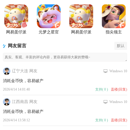
网易蛋仔派
元梦之星官
网易蛋仔派
指尖领主
对联机版
服版
对工坊版游
戏
网友留言
默认
辽宁大连 网友
Windows 10
消耗金币快，容易破产
2026/4/14 14:01:40
支持
(
0
)
盖楼(回复)
江西南昌 网友
Windows 10
消耗金币快，容易破产
2026/4/14 13:58:12
支持
(
0
)
盖楼(回复)