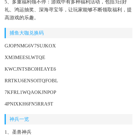
5、多重福利领不停：游戏中有多种福利活动，包括3日好
礼、鸿运抽奖、深海寻宝等，让玩家能够不断领取福利，提
高游戏的乐趣。
捕鱼大咖兑换码
GJOPNMG6V7SUJKOX
XM3MEESLWTQE
KWCJNTSBC0HEAYE6
RRTKU6ENSOITQFOBL
7KFRL1WQAOKJNPOP
4PNIXKH6FN5RRA9T
神兵一览
1、圣兽神兵