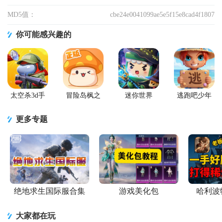
MD5值：
cbe24e0041099ae5e5f15e8cad4f1807
你可能感兴趣的
太空杀3d手
冒险岛枫之
迷你世界
逃跑吧少年
游
传说手游
2026最新升
官方版
级版
更多专题
绝地求生国际服合集
游戏美化包
哈利波
大家都在玩