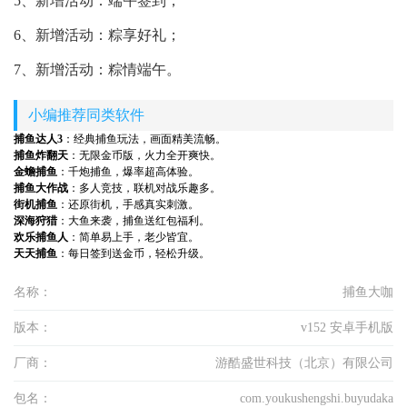
5、新增活动：端午签到；
6、新增活动：粽享好礼；
7、新增活动：粽情端午。
小编推荐同类软件
捕鱼达人3
：经典捕鱼玩法，画面精美流畅。
捕鱼炸翻天
：无限金币版，火力全开爽快。
金蟾捕鱼
：千炮捕鱼，爆率超高体验。
捕鱼大作战
：多人竞技，联机对战乐趣多。
街机捕鱼
：还原街机，手感真实刺激。
深海狩猎
：大鱼来袭，捕鱼送红包福利。
欢乐捕鱼人
：简单易上手，老少皆宜。
天天捕鱼
：每日签到送金币，轻松升级。
名称：
捕鱼大咖
版本：
v152 安卓手机版
厂商：
游酷盛世科技（北京）有限公司
包名：
com.youkushengshi.buyudaka