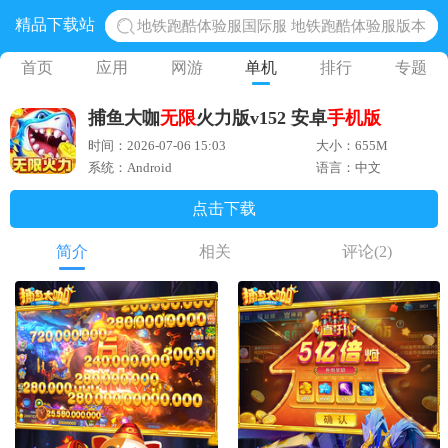
精品下载站
地铁跑酷体验服国际服 地铁跑酷体验服版本
网易光遇手游正版 点亮星空共庆周年
首页
应用
网游
单机
排行
专题
黎明觉醒生机腾讯正版 黎明觉醒生机国际服
捕鱼大咖
无限
火力版v152 安卓
手机版
蛋仔派对下载 蛋仔派对体验服
时间：2026-07-06 15:03
大小：655M
奥特曼王者传奇 正版奥特曼游戏
系统：Android
语言：中文
点击下载
简介
相关
评论
(2)