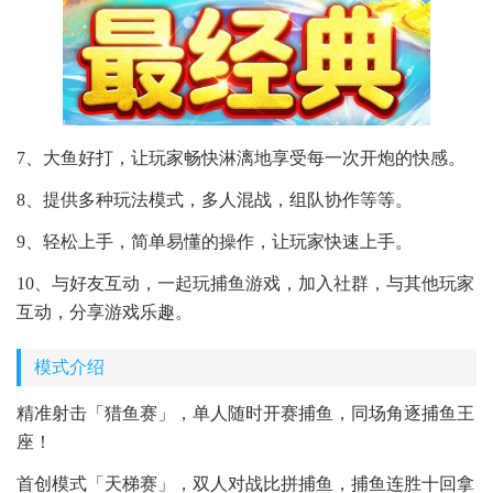
7、大鱼好打，让玩家畅快淋漓地享受每一次开炮的快感。
8、提供多种玩法模式，多人混战，组队协作等等。
9、轻松上手，简单易懂的操作，让玩家快速上手。
10、与好友互动，一起玩捕鱼游戏，加入社群，与其他玩家
互动，分享游戏乐趣。
模式介绍
精准射击「猎鱼赛」，单人随时开赛捕鱼，同场角逐捕鱼王
座！
首创模式「天梯赛」，双人对战比拼捕鱼，捕鱼连胜十回拿