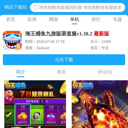
精品下载站
地铁跑酷体验服国际服 地铁跑酷体验服版本
网易光遇手游正版 点亮星空共庆周年
首页
应用
网游
单机
排行
专题
黎明觉醒生机腾讯正版 黎明觉醒生机国际服
海王捕鱼九游版渠道服v1.38.2
最新版
蛋仔派对下载 蛋仔派对体验服
时间：2026-07-08 17:59
大小：229M
奥特曼王者传奇 正版奥特曼游戏
系统：Android
语言：中文
点击下载
简介
相关
评论
(0)