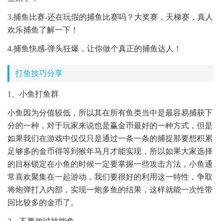
3.捕鱼比赛-还在玩假的捕鱼比赛吗？大奖赛，天梯赛，真人
欢乐捕鱼了解一下！
4.捕鱼快感-弹头狂爆，让你做个真正的捕鱼达人！
打鱼技巧分享
1、小鱼打鱼群
小鱼因为分值较低，所以其在所有鱼类当中是最容易捕获下
分的一种，对于玩家来说也是赢金币最好的一种方式，但是
如果我们在游戏中仅仅只是通过一条一条的捕捉那要想积累
足够多的金币得等到猴年马月才能实现，所以如果大家选择
的目标锁定在小鱼的时候一定要掌握一些攻击方法，小鱼通
常喜欢聚集在一起游动，我们要很好的利用这一特性，争取
将炮弹打入内部，实现一炮多鱼的结果，这样就能一次性带
回比较多的金币了。