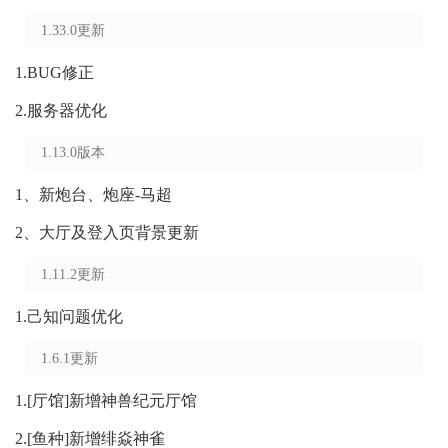
1.33.0更新
1.BUG修正
2.服务器优化
1.13.0版本
1、新炮台、炮座-马超
2、大厅及登入页背景更新
1.11.2更新
1.己知问题优化
1.6.1更新
1.[厅馆]新增神兽纪元厅馆
2.[鱼种]新增绯焱神雀