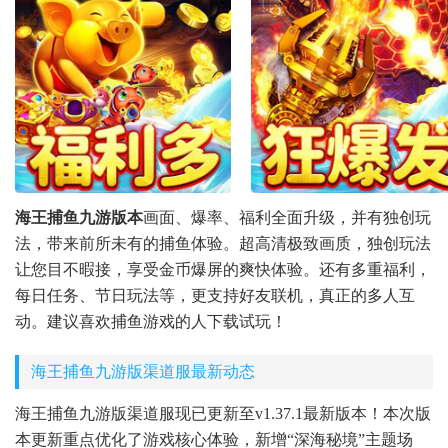
海王捕鱼九游版本
画面、爆率、福利全面升级，并有独创玩
法，带来前所未有的捕鱼体验。超高清极致画质，独创玩法
让您目不暇接，享受金币爆屏的爽快体验。还有多重福利，
每日任务、节日玩法等，更支持好友联机，真正的多人互
动。建议喜欢捕鱼游戏的人下载试玩！
海王捕鱼九游版渠道服最新动态
海王捕鱼九游版渠道服现已更新至v1.37.1最新版本！本次版
本更新重点优化了游戏核心体验，新增“深海秘境”主题场