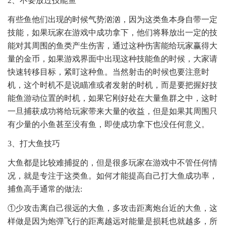
2、不要放过技能鱼
有些鱼他们出现的时候气势汹汹，因为这类鱼本身自带一定
技能，如果玩家在游戏中成功拿下，他们将释放出一定的技
能对其周围的鱼类产生伤害，通过这种伤害能给玩家赢得大
量的金币，如果游戏界面中出现这种技能鱼的时候，大家请
快速转移目标，紧盯这种鱼。当然射击的时候也要注意时
机，这个时机不是说瞄准或者发射的时机，而是要把握好技
能鱼游动位置的时机，如果它刚好处在大量鱼群之中，这时
一旦捕获成功将给玩家带来大量的收益，但是如果其周围只
有少量的小鱼甚至没有鱼，即使成功拿下也没任何意义。
3、打大鱼技巧
大鱼都是比较难捕捉的，但是很多玩家在游戏中不管任何情
况，就是专注于这类鱼。如何才能提高自己打大鱼成功率，
捕鱼高手通常的做法:
①少攻击离自己很远的大鱼，多攻击距离炮台近的大鱼，这
样做是因为炮弹飞行的距离越远对能量是损耗也就越多，所