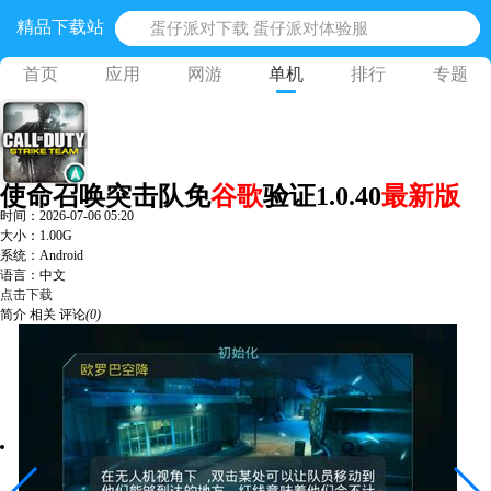
精品下载站
蛋仔派对下载 蛋仔派对体验服
奥特曼王者传奇 正版奥特曼游戏
首页
应用
网游
单机
排行
专题
地铁跑酷体验服国际服 地铁跑酷体验服版本
网易光遇手游正版 点亮星空共庆周年
黎明觉醒生机腾讯正版 黎明觉醒生机国际服
使命召唤突击队免
谷歌
验证1.0.40
最新版
时间：2026-07-06 05:20
大小：1.00G
系统：Android
语言：中文
点击下载
简介
相关
评论
(0)