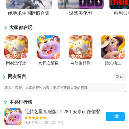
绝地求生国际服合集
游戏美化包
哈利波
大家都在玩
网易蛋仔派
元梦之星官
网易蛋仔派
指尖领主
对联机版
服版
对工坊版游
戏
网友留言
默认
本类排行榜
元梦之星官服版1.5.28.1 安卓qq微信登
录版
下载
休闲益智 / 1.69G / 26-07-01