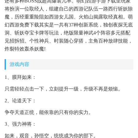
还有多种BOSS战超高爆装几率。萌幻西游手游下载里玩家
将扮演一位取经人，组建自己的西游记队伍一路西行斩妖除
魔，历经重重险阻如西游女儿国、火焰山揭露取经真相。萌
幻西游免费下载其实是一共有37种创新系统，独创夜探无底
洞、斩妖夺宝卡牌等玩法，绝版限量神武4个阵容多元搭配
见招拆招。个性神兵、时装随心穿搭，主角百种放肆技能，
炸裂特效轰杀妖魔!
游戏内容
1、膜拜如来：
只需轻轻点击一下，立刻提升一级，升级不再是烦恼。
2、论道天下：
争夺天道正统，能依靠的只有你的实力。
3、强力神将：
如来，观音，孙悟空，统统成为你的部下。