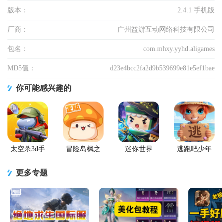
版本：
2.4.1 手机版
厂商：
广州益游互动网络科技有限公司
包名：
com.mhxy.yyhd.aligames
MD5值：
d23e4bcc2fa2d9b539699e81e5ef1bae
你可能感兴趣的
太空杀3d手
冒险岛枫之
迷你世界
逃跑吧少年
游
传说手游
2026最新升
官方版
级版
更多专题