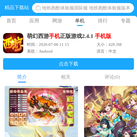
精品下载站
地铁跑酷体验服国际服 地铁跑酷体验服版本
网易光遇手游正版 点亮星空共庆周年
首页
应用
网游
单机
排行
专题
黎明觉醒生机腾讯正版 黎明觉醒生机国际服
萌幻西游
手机
正版游戏2.4.1
手机版
蛋仔派对下载 蛋仔派对体验服
时间：2026-07-06 11:15
大小：428.3M
奥特曼王者传奇 正版奥特曼游戏
系统：Android
语言：中文
点击下载
简介
相关
评论
(0)