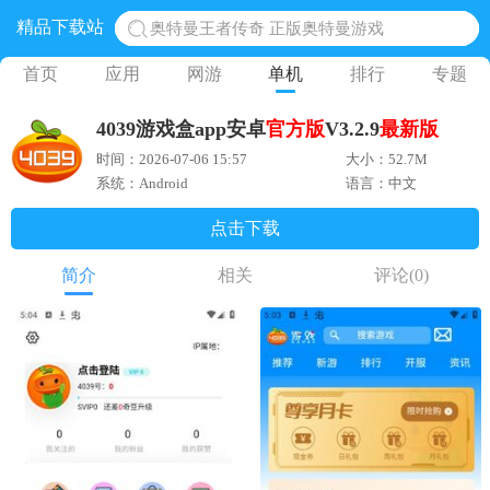
精品下载站
奥特曼王者传奇 正版奥特曼游戏
地铁跑酷体验服国际服 地铁跑酷体验服版本
首页
应用
网游
单机
排行
专题
网易光遇手游正版 点亮星空共庆周年
4039游戏盒app安卓
官方版
V3.2.9
最新版
黎明觉醒生机腾讯正版 黎明觉醒生机国际服
时间：2026-07-06 15:57
大小：52.7M
蛋仔派对下载 蛋仔派对体验服
系统：Android
语言：中文
点击下载
简介
相关
评论
(0)