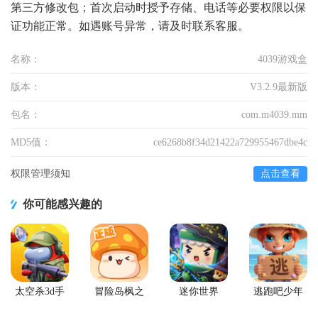
第三方修改包；首次启动时授予存储、电话等必要权限以保
证功能正常。如遇账号异常，请及时联系客服。
名称：
4039游戏盒
版本：
V3.2.9最新版
包名：
com.m4039.mm
MD5值：
ce6268b8f34d21422a729955467dbe4c
权限管理须知
点击查看
你可能感兴趣的
太空杀3d手
冒险岛枫之
迷你世界
逃跑吧少年
游
传说手游
2026最新升
官方版
级版