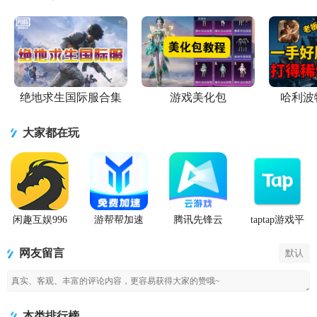
绝地求生国际服合集
游戏美化包
哈利波
大家都在玩
闲趣互娱996
游帮帮加速
腾讯先锋云
taptap游戏平
传奇盒子官
器下载安卓
游戏app
台官方正版
方正版
网友留言
默认
本类排行榜