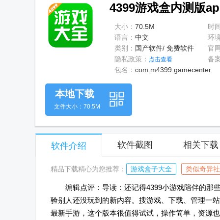
4399游戏盒内测版app
大小：
70.5M
时
语言：
中文
环
类别：
国产软件/ 免费软件
官
隐私政策：
备
点击查看
包名：
com.m4399.gamecenter
本地下载
文件大小：70.5M
软件截图
相关下载
软件介绍
精品下载精心为您推荐：
游戏盒子大全
类似奇异社
编辑点评：导读：还记得4399小游戏陪伴的那些年
验别人还没玩到的新内容。搜游戏、下载、管理一站
最新手游，这个版本很值得试试，操作简单，资源也