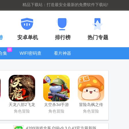
精品下载站：打造最安全最新的免费软件下载站!
游
安卓单机
排行榜
热门专题
合集
WIFI密码查
看片神器
看器
bt手游盒子大
全
天龙八部2飞龙
太空杀3d手游
冒险岛枫之传
战天手游
说手游
角色冒险
角色冒险
角色冒险
4399游戏盒客户端
v9.3.0.43官方最新版