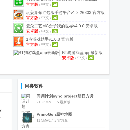
官方版
/
中文
/
玩姜湖领红包版手游平台
v1.3.26303 官方版
官方版
/
中文
/
云朵工艺MC盒子我的世界
v4.0.0 安卓版
安卓版
/
中文
/
1点游戏助手
v1.0.8 官方版
官方版
/
中文
/
BT狗游戏盒app最新版
安卓版
/
中文
/
v4.0.65 安卓版
同类软件
同调计划sync project明日方舟
213.6M/v1.1.5 最新版
体
PrimoGen原神地图
鲜
11.5M/v1.4.3 官方版