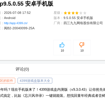
9.5.0.55 安卓手机版
间：
2026-07-08 17:52
星级：
境：
Android
版本：
9.5.0.55 安卓手机版
网：
厂商：
四三九九网络股份有限公司
http://app.4399.cn/
案：
闽B2-20040099-25A
5
分
10
10
评论
(0)
区的软件
4399游戏盒版本大全
吗？现在手机版来了！4399游戏盒内测版（v9.3.0.43）让你抢先
式搞定，比如《忘川风华录》一键就能装。想找回童年经典或者尝