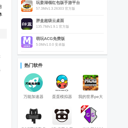
玩姜湖领红包版手游平台
用
57.3M/v1.3.26303 官方版
体
胖盒超级云桌面
135.7M/v1.9.1 官方版
萌玩ACG免费版
5.0M/v1.0.0 安卓版
提
热门软件
共
万能加速器
蛋蛋模拟器
我的世界pe大
2.0.2游戏变速
egginstaller安
师盒子
器app
装器
(Master for
MCPE)