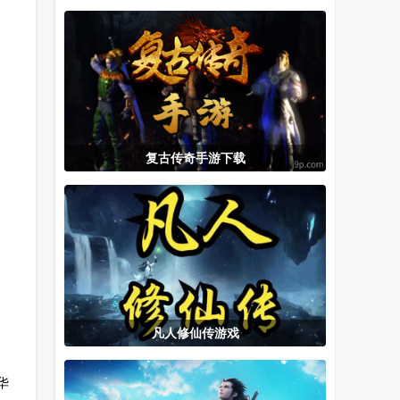
赤月强者传奇
封灵诀最新版
NGP.emu模拟
官方正版
器中文最新版
复古传奇手游下载
凡人修仙传游戏
华