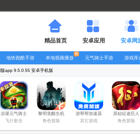
精品首页
安卓应用
安卓网
地铁跑酷手游
本地视频播放
元气骑士手游
游戏库
大全
器
大全
app 9.5.0.55 安卓手机版
凉屋元气骑士
黎明觉醒生机
游帮帮加速器
原始征途巨人
官方正版
腾讯正版
下载安卓
网络官服版
飞行射击
角色冒险
其它游戏
角色冒险