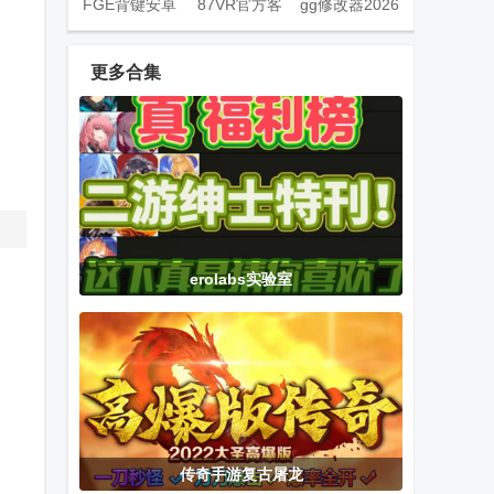
FGE背键安卓
87VR官方客
gg修改器2026
版
户端
最新正版
(gameguardian
更多合集
apk)
Fuck光速虚拟
星愿盒子模拟
腾讯爱玩游戏
机插件
器(Star Box
中心app官方
Simulator)
版
异种啪乐町游
碧优蒂小镇全
王国保卫战5
erolabs实验室
戏官方正版
部解锁版
全英雄解锁版
(Kink
Paradise)
爱欲转生
植物大战僵尸
捕鱼大玩家官
erolabs手游
无名版最新版
方正版
本
传奇手游复古屠龙