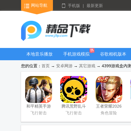
网站导航
手机版
|
最新更新
本地音乐播放
手机游戏模拟
谷歌相机版本
器
器安卓版合集
大全
您的位置：
首页
→
安卓网游
→
其它游戏
→ 4399游戏盒内测版
和平精英手游
腾讯荒野乱斗
王者荣耀2026
正式版
官方正版
官方最新版
飞行射击
飞行射击
角色冒险