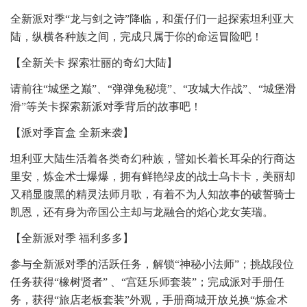
全新派对季“龙与剑之诗”降临，和蛋仔们一起探索坦利亚大
陆，纵横各种族之间，完成只属于你的命运冒险吧！
【全新关卡 探索壮丽的奇幻大陆】
请前往“城堡之巅”、“弹弹兔秘境”、“攻城大作战”、“城堡滑
滑”等关卡探索新派对季背后的故事吧！
【派对季盲盒 全新来袭】
坦利亚大陆生活着各类奇幻种族，譬如长着长耳朵的行商达
里安，炼金术士爆爆，拥有鲜艳绿皮的战士乌卡卡，美丽却
又稍显腹黑的精灵法师月歌，有着不为人知故事的破誓骑士
凯恩，还有身为帝国公主却与龙融合的焰心龙女芙瑞。
【全新派对季 福利多多】
参与全新派对季的活跃任务，解锁“神秘小法师”；挑战段位
任务获得“橡树贤者” 、“宫廷乐师套装”；完成派对手册任
务，获得“旅店老板套装”外观，手册商城开放兑换“炼金术