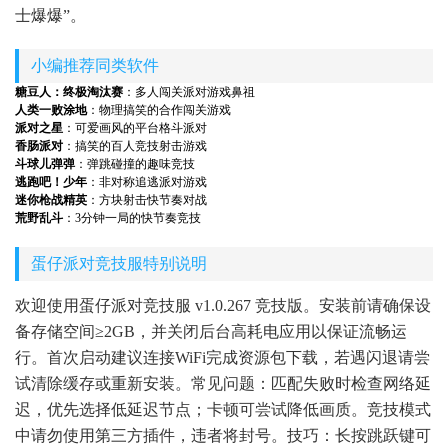
士爆爆”。
小编推荐同类软件
糖豆人：终极淘汰赛
：多人闯关派对游戏鼻祖
人类一败涂地
：物理搞笑的合作闯关游戏
派对之星
：可爱画风的平台格斗派对
香肠派对
：搞笑的百人竞技射击游戏
斗球儿弹弹
：弹跳碰撞的趣味竞技
逃跑吧！少年
：非对称追逃派对游戏
迷你枪战精英
：方块射击快节奏对战
荒野乱斗
：3分钟一局的快节奏竞技
蛋仔派对竞技服特别说明
欢迎使用蛋仔派对竞技服 v1.0.267 竞技版。安装前请确保设
备存储空间≥2GB，并关闭后台高耗电应用以保证流畅运
行。首次启动建议连接WiFi完成资源包下载，若遇闪退请尝
试清除缓存或重新安装。常见问题：匹配失败时检查网络延
迟，优先选择低延迟节点；卡顿可尝试降低画质。竞技模式
中请勿使用第三方插件，违者将封号。技巧：长按跳跃键可