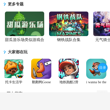
Party)国际服
安卓qq微信
v1.0.267 竞
卓版
中文版
更多专题
1.6.4
登录版
技版
甜瓜游乐场类似游戏合
钢铁战队合集
元气骑
集
大家都在玩
目录
托卡生活学
鹅鹅鸭Goose
地铁跑酷2滑
i wanna be the
校完整版游
Goose Duck
板英雄
Creator手游
戏
手游
(Hoverboard
网友留言
默认
Heroes)