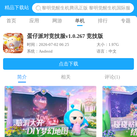
精品下载站
黎明觉醒生机腾讯正版 黎明觉醒生机国际服
蛋仔派对下载 蛋仔派对体验服
首页
应用
网游
单机
排行
专题
奥特曼王者传奇 正版奥特曼游戏
蛋仔派对竞技服v1.0.267 竞技版
地铁跑酷体验服国际服 地铁跑酷体验服版本
时间：2026-07-02 06:25
大小：1.97G
网易光遇手游正版 点亮星空共庆周年
系统：Android
语言：中文
点击下载
简介
相关
评论
(1)