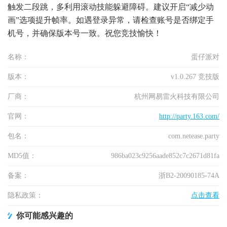
触发二段跳，多利用滚动技能躲避障碍。建议开启“减少动
画”选项提升帧率。如遇登录异常，请检查账号是否绑定手
机号，并确保版本号一致。祝您竞技愉快！
名称：
蛋仔派对
版本：
v1.0.267 竞技版
厂商：
杭州网易雷火科技有限公司
官网：
http://party.163.com/
包名：
com.netease.party
MD5值：
986ba023c9256aade852c7c2671d81fa
备案：
浙B2-20090185-74A
隐私政策：
点击查看
你可能感兴趣的