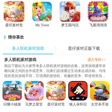
蛋仔派对竞
My Town
梦王国与沉
飞屋消消消
技服
World我的小
睡的100王子
游戏官方下
镇世界直装
安卓版
载
猜你喜欢
版
多人联机派对游戏
蛋仔派对正版下载
多人联机派对游戏
进入专区>>
精品下载站为大家带来多人联机派对游戏的合集，这类游戏通常依
赖玩家之间的合作或竞争，玩家们必须通过互动来达成目标。与传
统的竞技游戏不同，它强调的是轻松、有趣的竞争。即使有胜负，
也不会让人感觉压力过大，反..
闪耀小镇派
元梦之星官
蛋仔派对竞
狼人杀怀旧
太空杀手游
对(Livetopia
服版1.5.28.1
技服
版4.2.9.2 安
v1.78.18.008