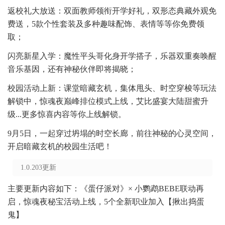
返校礼大放送：双面教师领衔开学好礼，双形态典藏外观免
费送，5款个性套装及多种趣味配饰、表情等等你免费领
取；
闪亮新星入学：魔性平头哥化身开学搭子，乐器双重奏唤醒
音乐基因，还有神秘伙伴即将揭晓；
校园活动上新：课堂暗藏玄机，集体甩头、时空穿梭等玩法
解锁中，惊魂夜巅峰排位模式上线，艾比盛宴大陆甜蜜升
级...更多惊喜内容等你上线解锁。
9月5日，一起穿过坍塌的时空长廊，前往神秘的心灵空间，
开启暗藏玄机的校园生活吧！
1.0.203更新
主要更新内容如下：《蛋仔派对》× 小鹦鹉BEBE联动再
启，惊魂夜秘宝活动上线，5个全新职业加入【揪出捣蛋
鬼】