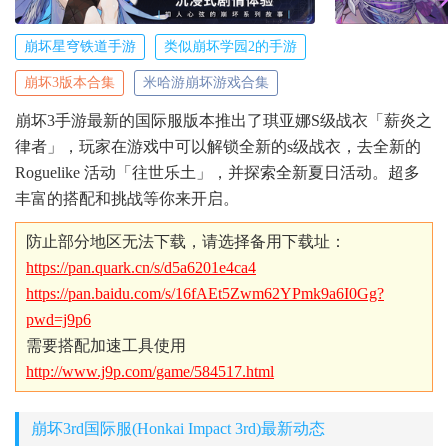
崩坏星穹铁道手游
类似崩坏学园2的手游
崩坏3版本合集
米哈游崩坏游戏合集
崩坏3手游最新的国际服版本推出了琪亚娜S级战衣「薪炎之
律者」，玩家在游戏中可以解锁全新的s级战衣，去全新的
Roguelike 活动「往世乐土」，并探索全新夏日活动。超多
丰富的搭配和挑战等你来开启。
防止部分地区无法下载，请选择备用下载址：
https://pan.quark.cn/s/d5a6201e4ca4
https://pan.baidu.com/s/16fAEt5Zwm62YPmk9a6I0Gg?
pwd=j9p6
需要搭配加速工具使用
http://www.j9p.com/game/584517.html
崩坏3rd国际服(Honkai Impact 3rd)最新动态