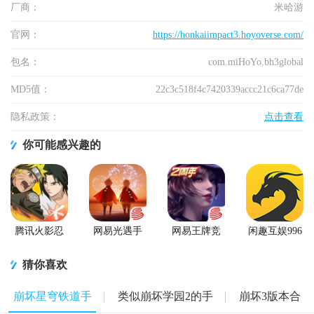
厂商：
米哈游
官网：
https://honkaiimpact3.hoyoverse.com/
包名：
com.miHoYo.bh3global
MD5值：
22c3c518f4c7420339accc21c6ca77de
隐私政策：
点击查看
你可能感兴趣的
腾讯火影忍
网易光遇手
网易王牌竞
闲趣互娱996
者忍者新世
游正版
速手游
传奇盒子官
代2026游戏
方正版
猜你喜欢
崩坏星穹铁道手
类似崩坏学园2的手
崩坏3版本合