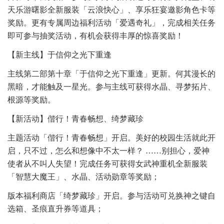
天乐游曙影全新服装「云浪快心」、享乐狂宴邀影角色卡等
奖励。更有专属周边福利活动「爱遇奇礼」，完成相关任务
即可参与抽奖活动，有机会获得丰厚的惊喜奖励！
【新主线】于信仰之光下重逢
主线第二部第十章「于信仰之光下重逢」更新。何其漫长的
黑暗，才能触及一星光。参与主线可获得水晶、寻梦拓片、
根源等奖励。
【新活动】偕行！青春畅想、绮梦藏珍
主题活动「偕行！青春畅想」开启。美好的校园生活就此开
启，只不过，怎么和想像中不太一样？ ……别担心，爱神
使者从不叫人失望！完成任务可获得女武神重机全新服装
「智慧大魔王」、水晶、活动勋章等奖励；
版本福利商店「绮梦藏珍」开启。参与活动可兑换神之键自
选箱、圣痕直升券等道具；