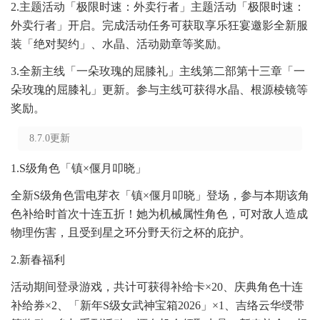
2.主题活动「极限时速：外卖行者」主题活动「极限时速：
外卖行者」开启。完成活动任务可获取享乐狂宴邀影全新服
装「绝对契约」、水晶、活动勋章等奖励。
3.全新主线「一朵玫瑰的屈膝礼」主线第二部第十三章「一
朵玫瑰的屈膝礼」更新。参与主线可获得水晶、根源棱镜等
奖励。
8.7.0更新
1.S级角色「镇×偃月叩晓」
全新S级角色雷电芽衣「镇×偃月叩晓」登场，参与本期该角
色补给时首次十连五折！她为机械属性角色，可对敌人造成
物理伤害，且受到星之环分野天衍之杯的庇护。
2.新春福利
活动期间登录游戏，共计可获得补给卡×20、庆典角色十连
补给券×2、「新年S级女武神宝箱2026」×1、吉络云华绶带