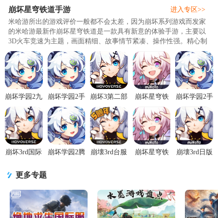
崩坏星穹铁道手游
游
游
集
进入专区>>
米哈游所出的游戏评价一般都不会太差，因为崩坏系列游戏而发家
的米哈游最新作崩坏星穹铁道是一款具有新意的体验手游，主要以
3D火车竞速为主题，画面精细、故事情节紧凑、操作性强。精心制
作的场景包含了海军、雪山、夕阳以及星光夜空等众多场景，加上
考验各方手法的多变道具，能够带给你不一样的刺激感受。j9p下载
站为喜玩崩坏游戏的朋友带来崩坏星穹铁道手游下载，包含了崩坏
星穹铁道测试版，崩坏星穹铁道官方版，崩坏星穹铁..
崩坏学园2九
崩坏学园2手
崩坏3第二部
崩坏星穹铁
崩坏学园2手
游版下载
游B站版
海外服
道私服
游下载
v13.2.8 渠道
v13.2.8 手机
(Honkai
v4.2.0 自定
v13.2.8 最新
服
版
Impact
义版本
版
3rd)v8.8.0
谷歌最新版
崩坏3rd国际
崩坏学园2腾
崩壊3rd台服
崩坏星穹铁
崩壊3rd日版
服(Honkai
讯版v13.2.8
手机版
道手游官方
完整版
Impact
qq登录最新
v8.9.0 最新
版v4.2.0 最
v8.8.0 官方
更多专题
3rd)v8.9.0
版
版
新版
最新版
安卓最新版