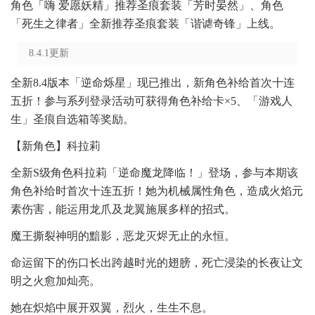
角色「嗨 爱愿妖精」推荐圣痕套装「芳时晏然」、角色
「死生之律者」全新推荐圣痕套装「谐谑奇锋」上线。
8.4.1更新
全新8.4版本「逆命烁星」现已推出，新角色补给首次十连
五折！参与系列登录活动可获得角色补给卡×5、「游戏人
生」圣痕自选箱等奖励。
【新角色】科拉莉
全新S级角色科拉莉「逆命魔龙降临！」登场，参与本期该
角色补给时首次十连五折！她为机械属性角色，造成火焰元
素伤害，能运用龙爪及龙翼施展多样的招式。
魔王撕裂神明的黯影，恶龙灭烬无止的永恒。
命运留下的伤口长出跨越时光的翅膀，死亡浸染的长夜让文
明之火愈加灿亮。
她在炽焰中展开双翼，烈火，生生不息。