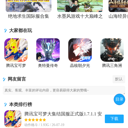
绝地求生国际服合集
水墨风游戏十大巅峰之
山海经异
作
大家都在玩
腾讯宝可梦
奥特曼传奇
晶核朝夕光
腾讯三角洲
大集结国服
英雄手游正
年官服版
行动手游官
正式版
版
方正版
网友留言
默认
目录
本类排行榜
腾讯宝可梦大集结国服正式版1.7.1.1 安
卓手机版
下载
动作格斗 / 1.93G / 26-07-19