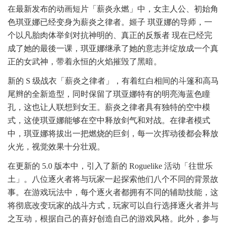
在最新发布的动画短片「薪炎永燃」中，女主人公、初始角
色琪亚娜已经变身为薪炎之律者。姬子 琪亚娜的导师，一
个以凡胎肉体举剑对抗神明的、真正的反叛者 现在已经完
成了她的最後一课，琪亚娜继承了她的意志并绽放成一个真
正的女武神，带着永恒的火焰摧毁了黑暗。
新的 S 级战衣「薪炎之律者」，有着红白相间的斗篷和高马
尾辫的全新造型，同时保留了琪亚娜特有的明亮海蓝色瞳
孔，这也让人联想到女王。薪炎之律者具有独特的空中模
式，这使琪亚娜能够在空中释放剑气和对战。在律者模式
中，琪亚娜将拔出一把燃烧的巨剑，每一次挥动後都会释放
火光，视觉效果十分壮观。
在更新的 5.0 版本中，引入了新的 Roguelike 活动「往世乐
土」。八位逐火者将与玩家一起探索他们八个不同的背景故
事。在游戏玩法中，每个逐火者都拥有不同的辅助技能，这
将彻底改变玩家的战斗方式，玩家可以自行选择逐火者并与
之互动，根据自己的喜好创造自己的游戏风格。此外，参与