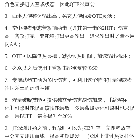
角色直接进入空战状态，因此QTE很重尝；
3、西琳人偶整体输出高，爸玄人偶触发QTE灵活；
4、空中律者形态普攻前两击（尤其第一击的2HIT）伤言
高，普攻打完一套能够打出更高输出，追求输出时尽量不用
闪AA；
5、QTE可以降低热显槽，减少过热时间，加速输出循环；
6、必杀技之后使用下劈攻击能恢复较多SP
7、专属武器主动为多段伤害，可利用这个特性打呈律或者
往世乐土的虚树神骸；
8、煌呈破晓技能可提供独立全伤害易伤加成，【薪烬标
记】引您时能提高该技能层数，多层薪爆标记引煤时也只提
高一层BUFF，最高提升至20%；
9、打深渊开始之前，释放时可以先按B升空，立即释放空
中分支立即压血线，提高初期爆发，（s2以上进过热这样还