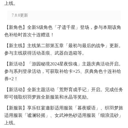
上线。
7.8.0更新
【新角色】全新S级角色「孑遗千星」登场，参与本期该角
色补给时首次十连赠送！
【新主线】主线第二部第五章「最初与最后的战争」更新。
参与主线获得活动圣痕、武器自选箱等。
【新活动】「游园秘境2024星夜惊魂」主题庆典活动开启。
参与系列登录活动，可获取补给卡×25、庆典角色十连补给
券×2！
【新活动】全新主题活动「荒野育成手记」开启。完成任务
即可领取织羽梦旌全新服装和水晶等奖励。
【新服装】享乐狂宴邀影适用服装「暮夜暧语」、织羽梦旌
适用服装「谧澜轻摇」、女武神热砂适用服装「细浪流砂」
上线。