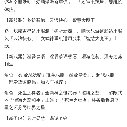
还有全新活动「爱莉漫游奇境记」、「欢咻电玩屋」等舰长
体验。
【新服装】冬祈新愿、云浪快心、智慧大魔王
咚！炽愿吉星适用服装「冬祈新愿」、瞒天乐游曙影适用服
装「云浪快心」、女武神重机适用服装「智慧大魔王」上
线。
【新武器】澄爱挚语、澄爱挚语馨愿、濯海之蕊、濯海之蕊
相生
角色「嗨 爱愿妖精」推荐武器「澄爱挚语」、超限武器
「澄爱挚语馨愿」加入军械库！
角色「死生之律者」全新神之键武器「濯海之蕊」、超限武
器「濯海之蕊相生」上线！ 「死生之律者」装备后将启动
星之环分野世界之星。
【新圣痕】芳时晏然、谐谑奇锋