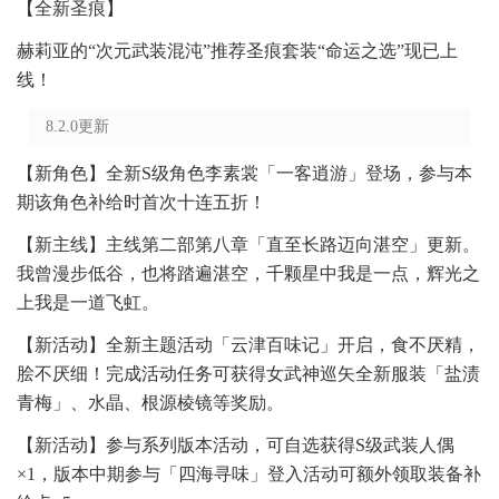
【全新圣痕】
赫莉亚的“次元武装混沌”推荐圣痕套装“命运之选”现已上
线！
8.2.0更新
【新角色】全新S级角色李素裳「一客逍游」登场，参与本
期该角色补给时首次十连五折！
【新主线】主线第二部第八章「直至长路迈向湛空」更新。
我曾漫步低谷，也将踏遍湛空，千颗星中我是一点，辉光之
上我是一道飞虹。
【新活动】全新主题活动「云津百味记」开启，食不厌精，
脍不厌细！完成活动任务可获得女武神巡矢全新服装「盐渍
青梅」、水晶、根源棱镜等奖励。
【新活动】参与系列版本活动，可自选获得S级武装人偶
×1，版本中期参与「四海寻味」登入活动可额外领取装备补