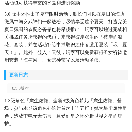
活动也可获得丰富的水晶和进阶奖励！
5.0 版本还推出了夏季限时活动，舰长们可以在夏日的海边
微风中与女武神们一起放松，尽情享受这个夏天。打造完美
夏日氛围的衣橱必备品也将稍後推出！玩家可以通过完成相
关挑战任务所获得的代币，来获得彼岸双生的「彼岸的浪
花」套装，并在活动补给中抽取识之律者适用夏装「哦！夏
天！」。此外，登入 7 天後，玩家可以免费获得圣女祈祷适
用套装「海与风」、女武神荣光以及活动圣痕。
更新日志
8.9.0版本
1.S级角色「愈生佑翎」全新S级角色希儿「愈生佑翎」登
场，参与本期该角色补给时首次十连五折！她为星尘属性角
色，造成雷电元素伤害，且受到星之环分野世界之星的庇
护。