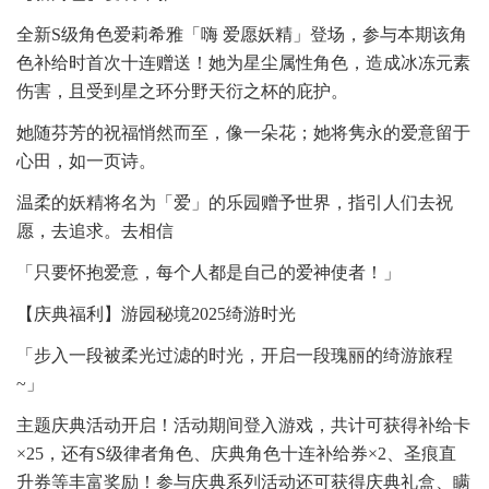
全新S级角色爱莉希雅「嗨 爱愿妖精」登场，参与本期该角
色补给时首次十连赠送！她为星尘属性角色，造成冰冻元素
伤害，且受到星之环分野天衍之杯的庇护。
她随芬芳的祝福悄然而至，像一朵花；她将隽永的爱意留于
心田，如一页诗。
温柔的妖精将名为「爱」的乐园赠予世界，指引人们去祝
愿，去追求。去相信
「只要怀抱爱意，每个人都是自己的爱神使者！」
【庆典福利】游园秘境2025绮游时光
「步入一段被柔光过滤的时光，开启一段瑰丽的绮游旅程
~」
主题庆典活动开启！活动期间登入游戏，共计可获得补给卡
×25，还有S级律者角色、庆典角色十连补给券×2、圣痕直
升券等丰富奖励！参与庆典系列活动还可获得庆典礼盒、瞒