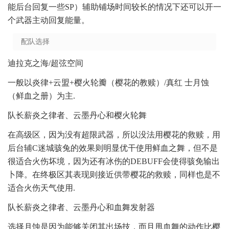
能后台回复一些SP）辅助铺场时间较长的情况下还可以开一
个武器主动回复能量。
配队选择
迪拉克之海/超弦空间
一般以炎律+云盟+樱火轮瓣（樱花的教赎）/真红 士月蚀
（鲜血之册）为主.
队长薪炎之律者、云墨丹心和樱火轮舞
在高级区，因为没有超限武器，所以没法用樱花的救赎，用
后台辅C迷城骇兔的效果则明显优干使用鲜血之舞，但不是
很适合火伤坏境，因为还有冰伤的DEBUFF会使得骇免输出
卜降。在终极区其表现则接近供带樱花的救赎，同样也是不
适合火伤天气使用.
队长薪炎之律者、云墨丹心和血舞发射器
选择月蚀是因为能够关闭其出场技，而且甩血舞的动作比樱