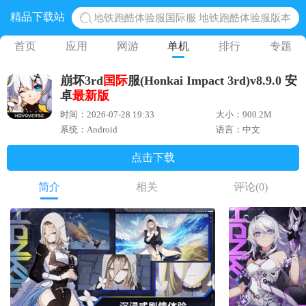
精品下载站
地铁跑酷体验服国际服 地铁跑酷体验服版本
网易光遇手游正版 点亮星空共庆周年
首页
应用
网游
单机
排行
专题
黎明觉醒生机腾讯正版 黎明觉醒生机国际服
崩坏3rd
国际
服(Honkai Impact 3rd)v8.9.0 安
蛋仔派对下载 蛋仔派对体验服
卓
最新版
奥特曼王者传奇 正版奥特曼游戏
时间：2026-07-28 19:33
大小：900.2M
系统：Android
语言：中文
点击下载
简介
相关
评论
(0)