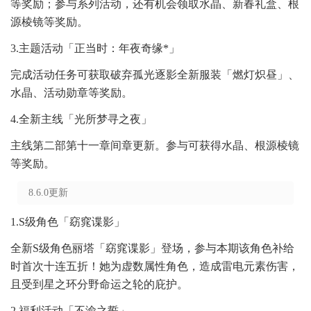
等奖励；参与系列活动，还有机会领取水晶、新春礼盒、根
源棱镜等奖励。
3.主题活动「正当时：年夜奇缘*」
完成活动任务可获取破弃孤光逐影全新服装「燃灯炽昼」、
水晶、活动勋章等奖励。
4.全新主线「光所梦寻之夜」
主线第二部第十一章间章更新。参与可获得水晶、根源棱镜
等奖励。
8.6.0更新
1.S级角色「窈窕谍影」
全新S级角色丽塔「窈窕谍影」登场，参与本期该角色补给
时首次十连五折！她为虚数属性角色，造成雷电元素伤害，
且受到星之环分野命运之轮的庇护。
2.福利活动「不渝之誓」