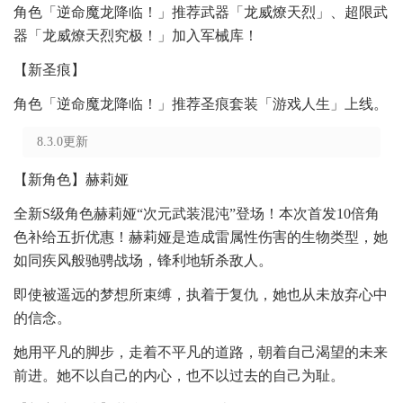
角色「逆命魔龙降临！」推荐武器「龙威燎天烈」、超限武
器「龙威燎天烈究极！」加入军械库！
【新圣痕】
角色「逆命魔龙降临！」推荐圣痕套装「游戏人生」上线。
8.3.0更新
【新角色】赫莉娅
全新S级角色赫莉娅“次元武装混沌”登场！本次首发10倍角
色补给五折优惠！赫莉娅是造成雷属性伤害的生物类型，她
如同疾风般驰骋战场，锋利地斩杀敌人。
即使被遥远的梦想所束缚，执着于复仇，她也从未放弃心中
的信念。
她用平凡的脚步，走着不平凡的道路，朝着自己渴望的未来
前进。她不以自己的内心，也不以过去的自己为耻。