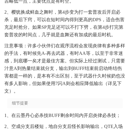
吉略低一点，主要优点是有时空。
2、樱犹换成鲜血之舞时，第4步变为打一套普攻后开启必
杀，最后下窍，可以在短时间内得到更高的DPS，适合伤害
充足时抢分。如果SP充足还可以不打下劈，在第4步打完第
套普攻的时间点，几乎就是血舞还有加成的最后时机。
注意事项：许多小伙伴们在观序流程会发现炎律有多种多样
的手法，有时候先A-再去武器，有时AA等，以至于非常迷
感，到底哪一矣才是最佳方案。但实际上经过测试，只需要
汁意A到热量结束就分支，输出到BUFF结束前启动终结伤
害都是一样的，是本有不出区别，至于武器什久时候奶也没
有多人影响，但如果使用7闪A则会相应降低输出（详见下
文）。
细节提要
1、在云墨丹心必杀技BUFF剩余时间内开启炎律必杀技；
2、空成分支后楼短，地自分支后怪长影响输出，QTE入场