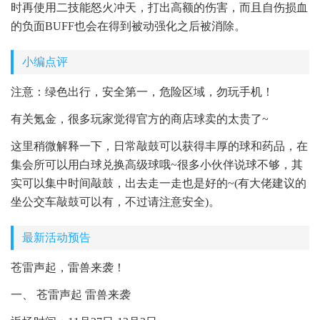
时再使用二技能怒火冲天，打出高额的伤害，而且自伤损血
的负面BUFF也会在得到被动强化之后被消除。
小编点评
注意：绿色出行，安全第一，危险区域，勿玩手机！
有关氪金，很多玩家觉得官方的商店球卖的太贵了~
这里稍微解释一下，日常敲鼓可以获得丰厚的球和药品，在
集会所可以用白球兑换高级球哦~很多小伙伴说球不够，其
实可以集中时间敲鼓，出去走一走也是好的~(有大佬建议的
坐公交车敲鼓可以有，不过请注意安全)。
最新活动预告
苍雷声起，雷兽来袭！
一、 苍雷声起 雷兽来袭