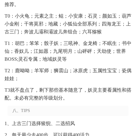
推荐。
T0：小火龟；元素之主；鲲；小安康；石灵；颜如玉；葫芦
小金刚；干将莫邪；地藏；小狐仙全部系列；四海龙王；上
古三门；奔波儿灞和灞波儿奔组合；六耳猕猴
T1：胡巴；笨笨；骰子妖；三吼神、金龙椅；不眠生；书中
仙；香奴儿；江如愿；九尾明月；山砰砰；天劫使；世界
BOSS;灵石专属；地域妖灵等
T2：鹿呦呦；羊军师；狮震山；冰原虎；五属性宝宝；瓷偶
娃娃；
T3就不盘点了，剩下那些基本随意了，妖灵主要看属性和搭
配。未必有完整的等级划分。
八、TIPS
1、上古三门选择狻猊、二选招风
2、每天最少走400步，可以获得400活力