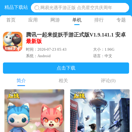
精品下载站
网易光遇手游正版 点亮星空共庆周年
黎明觉醒生机腾讯正版 黎明觉醒生机国际服
首页
应用
网游
单机
排行
专题
蛋仔派对下载 蛋仔派对体验服
腾讯一起来捉妖手游正式版V1.9.141.1 安卓
奥特曼王者传奇 正版奥特曼游戏
最新版
地铁跑酷体验服国际服 地铁跑酷体验服版本
时间：2026-07-23 05:43
大小：1.96G
系统：Android
语言：中文
点击下载
简介
相关
评论
(0)