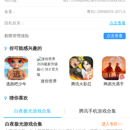
MD5值：
4df751494a49629e95956c8180bcbd3f
备案：
粤B2-20090059-2071A
隐私政策：
点击查看
权限管理须知
点击查看
你可能感兴趣的
迷你世界
逃跑吧少年
腾讯火影忍
网易光遇手
2026最新升
官方版
者忍者新世
游正版
级版
代2026游戏
猜你喜欢
白夜极光游戏合集
腾讯手机游戏合集
白夜极光游戏合集
进入专区>>