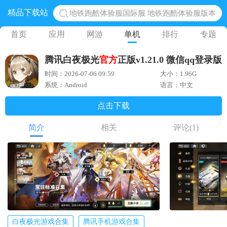
精品下载站
地铁跑酷体验服国际服 地铁跑酷体验服版本
网易光遇手游正版 点亮星空共庆周年
首页
应用
网游
单机
排行
专题
黎明觉醒生机腾讯正版 黎明觉醒生机国际服
腾讯白夜极光
官方
正版v1.21.0 微信qq登录版
蛋仔派对下载 蛋仔派对体验服
时间：2026-07-06 09:59
大小：1.96G
奥特曼王者传奇 正版奥特曼游戏
系统：Android
语言：中文
点击下载
简介
相关
评论
(1)
白夜极光游戏合集
腾讯手机游戏合集