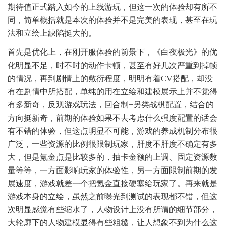
期待值正式踏入如今的上线游玩，但这一次的体验却有所不
同，简单概括就是本次的体验并不是完美的表现，甚至在玩
法和立绘上缺陷挺大的。
首先是优化上，在刚开服体验的前景下，《白夜极光》的优
化明显不足，时不时的动作卡顿，甚至有好几次严重到掉帧
的情况，再到剧情上的敷衍程度，明明有着CV搭配，却没
有在剧情中所搭配，单纯的用在立绘和建模展示上并不觉得
有多新奇，反观游戏玩法，回合制+另类战棋配置，结合的
方向挺新奇，前期的体验如果不去考虑什么强度配置的话会
有不错的体验，但这点明显不可能，游戏的养成机制分布很
广泛，一些资源的比例很限制玩家，肝度不肝度不确定有多
大，但是氪金点是比较多的，抽卡金额的上调、固定资源数
量等等，一方面影响玩家的体验性，另一方面限制前期的发
展速度，游戏就差一个把氪金直接硬塞给玩家了。再来就是
游戏本身的立绘，虽然之前曝光到测试的表现都不错，但这
次明显感觉有些缩水了，人物设计上没有所谓的细节部分，
大轮廓下的人物建模显得有些粗糙，让人想象不到为什么这