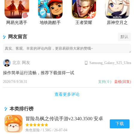
网易光遇手
地铁跑酷手
王者荣耀
原神空月之
游正版
游国服
2026官方最
歌版本
新版
网友留言
默认
北京 网友
Samsung_Galaxy_S25_Ultra
操作简单运行流畅，推荐下载值得一试
2026/7/6 9:58:31
支持
(
0
)
盖楼(回复)
查看更多评论
本类排行榜
冒险岛枫之传说手游v2.340.3500 安卓
最新版
下载
角色冒险 / 1.58G / 26-07-04