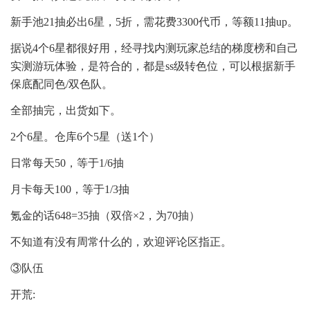
新手池21抽必出6星，5折，需花费3300代币，等额11抽up。
据说4个6星都很好用，经寻找内测玩家总结的梯度榜和自己
实测游玩体验，是符合的，都是ss级转色位，可以根据新手
保底配同色/双色队。
全部抽完，出货如下。
2个6星。仓库6个5星（送1个）
日常每天50，等于1/6抽
月卡每天100，等于1/3抽
氪金的话648=35抽（双倍×2，为70抽）
不知道有没有周常什么的，欢迎评论区指正。
③队伍
开荒: