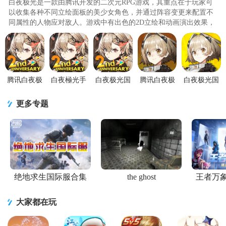
白夜极光是一款由腾讯开发的二次元RPG游戏，其重点在于玩家可
以收集各种不同立绘面板的美少女角色，并通过阵容变更来配置不
同属性的人物应对敌人。游戏中有出色的2D立绘和动画演出效果，
以及创新消除玩法和战棋移动与..
腾讯白夜极
白夜極光手
白夜极光国
腾讯白夜极
白夜极光国
光国际服中
游繁中版
际服正版
光官方正版
服官方版
文版
v1.43.0 安卓
(Alchemy
v1.21.0 微信
1.16.0手机
更多专题
(Alchemy
最新版
Stars Aurora
qq登录版
版
Stars)v
绝地求生国际服合集
the ghost
王者万
大家都在玩