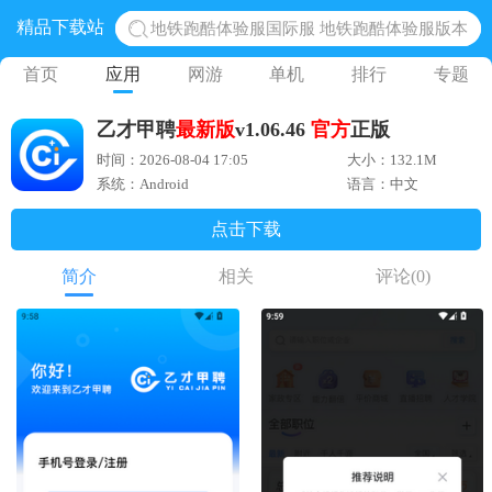
精品下载站
地铁跑酷体验服国际服 地铁跑酷体验服版本
网易光遇手游正版 点亮星空共庆周年
首页
应用
网游
单机
排行
专题
黎明觉醒生机腾讯正版 黎明觉醒生机国际服
乙才甲聘
最新版
v1.06.46
官方
正版
蛋仔派对下载 蛋仔派对体验服
时间：2026-08-04 17:05
大小：132.1M
奥特曼王者传奇 正版奥特曼游戏
系统：Android
语言：中文
点击下载
简介
相关
评论
(0)