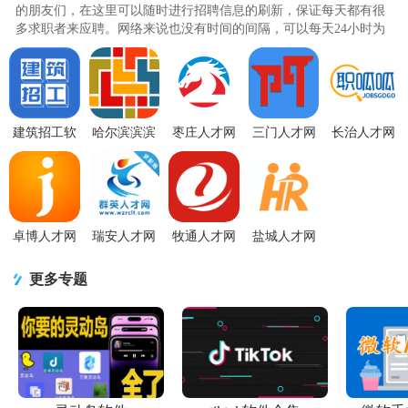
的朋友们，在这里可以随时进行招聘信息的刷新，保证每天都有很
多求职者来应聘。网络来说也没有时间的间隔，可以每天24小时为
你服务;人才简历储备优势（人才库求职者简历储备量大，素质和工
作经验相对较高）时效性长（可长时间发布不同职位，满足不同岗
位的人才需求）;随时随地发布信息查询信息，不受地域限制（最大
限度吸引各地人才竞聘）不像现场要去守着，不影响..
建筑招工软
哈尔滨滨滨
枣庄人才网
三门人才网
长治人才网
件v8.1.1 最
帮帮客户端
17.3 官方版
2.2.9 安卓最
app2026安卓
新版
1.2.0 最新版
新版
版4.4 最新
版
卓博人才网
瑞安人才网
牧通人才网
盐城人才网
app官方版
1.5 安卓版
7.3.2 手机版
客户端3.0.2
v7.19.610 正
安卓版
更多专题
式版