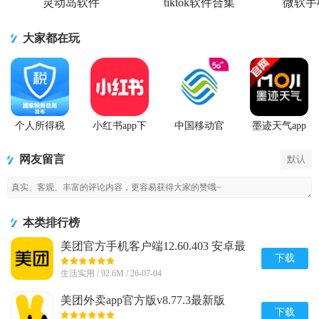
灵动岛软件
tiktok软件合集
微软手
大家都在玩
个人所得税
小红书app下
中国移动官
墨迹天气app
2026客户端
载安装
方营业厅
官方版
网友留言
默认
本类排行榜
美团官方手机客户端12.60.403 安卓最
新版
下载
生活实用 / 92.6M / 26-07-04
美团外卖app官方版v8.77.3最新版
下载