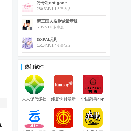
符号社antigone
280.3M/v1.1.2 官方版
新三国人格测试最新版
6.9M/v1.0 安卓版
GXPAI玩具
151.4M/v1.4.6 最新版
热门软件
人人保代缴社
鲲鹏快付最新
中国药典app
保
客户端
保