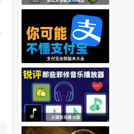
第三方谷歌应用商店
安
幻路搜索下载
虚拟大师内置
小红书app去
手机版
rom完整版
水印软件
保
支付宝全部版本大全
更
开源音乐播放器