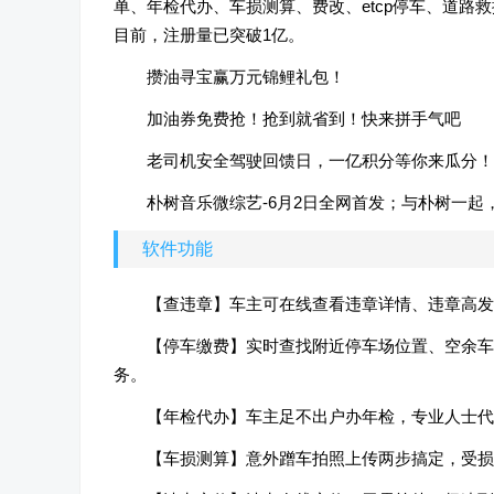
单、年检代办、车损测算、费改、etcp停车、道
目前，注册量已突破1亿。
攒油寻宝赢万元锦鲤礼包！
加油券免费抢！抢到就省到！快来拼手气吧
老司机安全驾驶回馈日，一亿积分等你来瓜分！
朴树音乐微综艺-6月2日全网首发；与朴树一起
软件功能
【查违章】车主可在线查看违章详情、违章高发
【停车缴费】实时查找附近停车场位置、空余车
务。
【年检代办】车主足不出户办年检，专业人士代
【车损测算】意外蹭车拍照上传两步搞定，受损