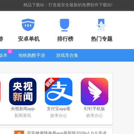
精品下载站：打造最安全最新的免费软件下载站!
游
安卓单机
排行榜
热门专题
版本
地铁跑酷手游
游戏库合集
大全
WIFI密码查
看器
央视新闻app
支付宝app客
钉钉手机版
移动版客户端
户端
app
新闻资讯
效率办公
效率办公
平安健康随身易app最新版2026
v1.0.0 安卓