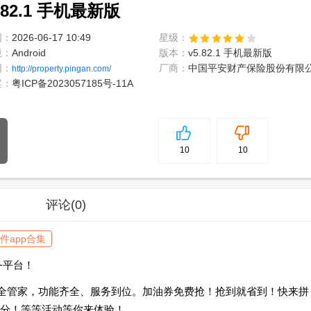
82.1 手机最新版
间：
2026-06-17 10:49
星级：
境：
Android
版本：
v5.82.1 手机最新版
网：
厂商：
中国平安财产保险股份有限
http://property.pingan.com/
案：
粤ICP备2023057185号-11A
5
分
10
10
评论
(0)
件app合集
务平台！
安全管家，功能齐全、服务到位。加油券免费抢！抢到就省到！快来拼
分！等等活动等你来体验！