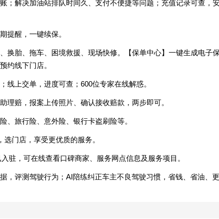
账；解决加油站排队时间久、支付不便捷等问题；充值记录可查，
期提醒，一键续保。
接电、换胎、拖车、困境救援、现场快修。【保单中心】一键生成电子
预约线下门店。
；线上交单，进度可查；600位专家在线解惑。
助理赔，报案上传照片、确认接收赔款，两步即可。
险、旅行险、意外险、银行卡盗刷险等。
评，选门店，享受更优质的服务。
已入驻，可在线查看口碑商家、服务网点信息及服务项目。
据，评测驾驶行为；AI陪练纠正车主不良驾驶习惯，省钱、省油、