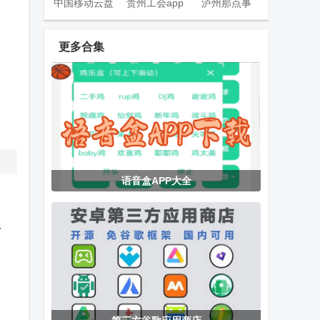
中国移动云盘
贵州工会app
泸州那点事
官方版
官方版
app官方版
更多合集
数英网客户端
指尖水务官方
全国村镇建设
下载
管理平台
EMBY安卓
嗅探大师app
绿城集团绿小
语音盒APP大全
app免费版
最新版
服app
服
乘风TV电视版
玄武TV电视版
pxvr官方主页
下载