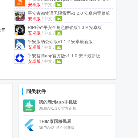
安卓版
/
中文
/
版
平安古都物语无限货币
v1.2.0 安卓内置菜单
安卓版
/
中文
/
版
RIP碎碎平安全角色解锁版
1.0.9 安卓版
公司
安卓版
/
中文
/
平安版纳公众版
v1.1.2 安卓最新版
安卓版
/
中文
/
平安莒商app官方版
v1.1.0 安卓最新版
安卓版
/
中文
/
同类软件
我的湖州app手机版
36.9M/v1.3.0 官方正版
THIM泰国移民局
36.7M/v2.15.0 最新版