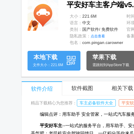
平安好车主客户端v5.
大小：
221.6M
时
语言：
中文
环
类别：
国产软件/ 免费软件
官
隐私政策：
备
点击查看
包名：
com.pingan.carowner
本地下载
苹果下载
文件大小：221.6M
需跳转到AppStore下载
软件截图
相关下载
软件介绍
精品下载精心为您推荐：
车主必备软件大全
平安软
编辑点评：用车助手 安全管家，一站式汽车服
平安好车主
--一站式的服务平台，用车助手、
手气吧；老司机安全驾驶回馈日，一亿积分等你来瓜