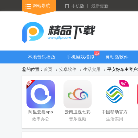
网站导航
手机版
|
最新更新
本地音乐播放
手机游戏模拟
灵动岛软件
器
器安卓版合集
您的位置：
首页
→
安卓软件
→
生活实用
→ 平安好车主客户端 
阿里云盘app
云南卫视七彩
中国移动官方
官方版
云端app
营业厅
效率办公
音乐视频
生活实用