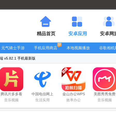
精品首页
安卓应用
安卓网
元气骑士手游
手机应用商店
本地视频播放
谷歌相机
大全
器
大全
v5.82.1 手机最新版
腾讯片多多看
中国电信网上
金山办公WPS
美图秀秀免费
剧官方正版
营业厅
Office手机官
无限制vip版
音乐视频
生活实用
效率办公
音乐视频
app
方最新版