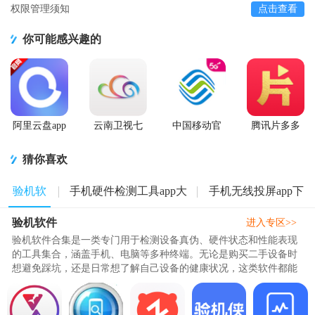
权限管理须知
点击查看
你可能感兴趣的
阿里云盘app
云南卫视七
中国移动官
腾讯片多多
官方版
彩云端app
方营业厅
看剧官方正
版app
猜你喜欢
验机软
手机硬件检测工具app大
手机无线投屏app下
验机软件
件
全
载
进入专区>>
验机软件合集是一类专门用于检测设备真伪、硬件状态和性能表现
的工具集合，涵盖手机、电脑等多种终端。无论是购买二手设备时
想避免踩坑，还是日常想了解自己设备的健康状况，这类软件都能
在几分钟内完成全面扫描，从..