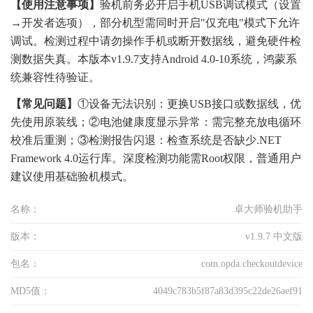
【使用注意事项】
验机前务必开启手机USB调试模式（设置
→开发者选项），部分机型需同时开启"仅充电"模式下允许
调试。检测过程中请勿操作手机或断开数据线，避免硬件检
测数据失真。本版本v1.9.7支持Android 4.0-10系统，鸿蒙系
统兼容性待验证。
【常见问题】
①设备无法识别：更换USB接口或数据线，优
先使用原装线；②电池健康度显示异常：需完整充放电循环
校准后重测；③检测报告闪退：检查系统是否缺少.NET
Framework 4.0运行库。深度检测功能需Root权限，普通用户
建议使用基础验机模式。
名称：
卓大师验机助手
版本：
v1.9.7 中文版
包名：
com.opda.checkoutdevice
MD5值：
4049c783b5f87a83d395c22de26aef91