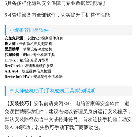
5具备多样化隐私安全保障与专业数据管理功能
6可管理设备内全部软件，切实提升手机整体性能
小编推荐同类软件
安兔兔评测
：专业跑分检测硬件真伪
鲁大师
：全面验机识别翻新机
爱思助手
：苹果设备深度验机
沙漏验机
：iPhone专业检测工具
CPU-Z
：精准识别芯片型号
DevCheck
：详细查看硬件参数
AIDA64
：权威硬件信息检测
Device Info HW
：安卓硬件全面检测
卓大师验机助手(手机验机工具)特别说明
【安装技巧】
安装前请关闭360、电脑管家等安全软件，避
免误拦截驱动组件；建议右键以管理员身份运行安装程序，
默认安装路径勿含中文或特殊符号。首次连接手机需自动安
装ADB驱动，若失败可手动下载厂商驱动包。