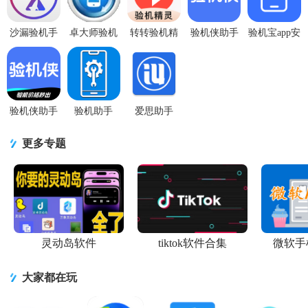
沙漏验机手
卓大师验机
转转验机精
验机侠助手
验机宝app安
机版v3.0.1
助手(手机验
灵app安卓版
app手机版
卓版3.0.7 最
手机版
机工
v1.3.2 安卓
1.2.1 安卓版
新版
具)v1.9.7 中
版
文版
验机侠助手
验机助手
爱思助手
app手机版
app1.3 安卓
APPV1.21.13
v1.0.0 安卓
版
最新版
更多专题
版
灵动岛软件
tiktok软件合集
微软手
大家都在玩