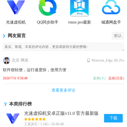
光速虚拟机
QQ同步助手
vmos pro最新
城通网盘手
安卓正版
官方版
版2026免费
机客户端
版
网友留言
默认
北京 网友
Motorola_Edge_60_Pro
软件很轻便，运行速度快，使用方便
2026/7/31 9:56:48
支持
(
0
)
盖楼(回复)
查看更多评论
本类排行榜
光速虚拟机安卓正版v11.0 官方最新版
【64位】
下载
工具其它 / 1.24G / 26-06-08