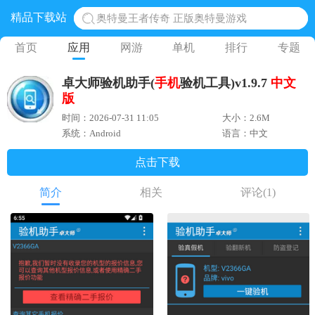
精品下载站
奥特曼王者传奇 正版奥特曼游戏
地铁跑酷体验服国际服 地铁跑酷体验服版本
首页
应用
网游
单机
排行
专题
网易光遇手游正版 点亮星空共庆周年
卓大师验机助手(
手机
验机工具)v1.9.7
中文
黎明觉醒生机腾讯正版 黎明觉醒生机国际服
版
蛋仔派对下载 蛋仔派对体验服
时间：2026-07-31 11:05
大小：2.6M
系统：Android
语言：中文
点击下载
简介
相关
评论
(1)