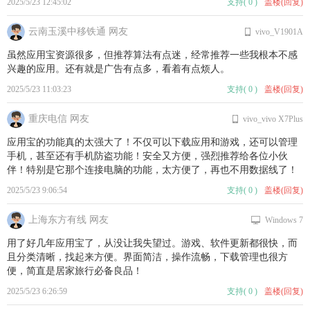
2025/5/23 12:45:02
支持
(
0
)
盖楼(回复)
云南玉溪中移铁通 网友
vivo_V1901A
虽然应用宝资源很多，但推荐算法有点迷，经常推荐一些我根本不感
兴趣的应用。还有就是广告有点多，看着有点烦人。
2025/5/23 11:03:23
支持
(
0
)
盖楼(回复)
重庆电信 网友
vivo_vivo X7Plus
应用宝的功能真的太强大了！不仅可以下载应用和游戏，还可以管理
手机，甚至还有手机防盗功能！安全又方便，强烈推荐给各位小伙
伴！特别是它那个连接电脑的功能，太方便了，再也不用数据线了！
2025/5/23 9:06:54
支持
(
0
)
盖楼(回复)
上海东方有线 网友
Windows 7
用了好几年应用宝了，从没让我失望过。游戏、软件更新都很快，而
且分类清晰，找起来方便。界面简洁，操作流畅，下载管理也很方
便，简直是居家旅行必备良品！
2025/5/23 6:26:59
支持
(
0
)
盖楼(回复)