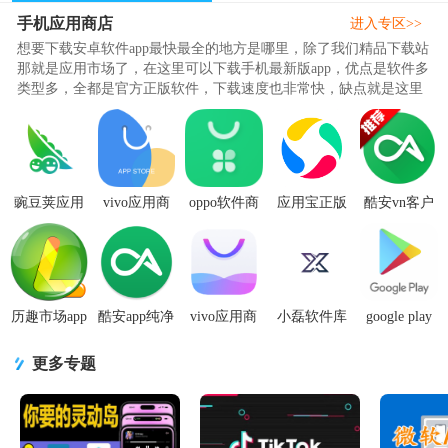
手机应用商店
进入专区>>
想要下载安卓软件app最快最全的地方是哪里，除了我们精品下载站
那就是应用市场了，在这里可以下载手机最新版app，优点是软件多
类型多，全都是官方正版软件，下载速度也非常快，缺点就是这里
的软件大多数会有广告，有..
豌豆荚应用
vivo应用商
oppo软件商
应用宝正版
酷安vn客户
商店安卓版
店官方
店低配置版
下载安装
端7.9.6_S最
v8.3.9.0 最
v10.3.9.0 最
v12.15.0 官
v9.1.7 最新
新版手机共
新版
新版
方共存版
版
存版
历趣市场app
酷安app纯净
vivo应用商
小磊软件库
google play
官方免费版
版v16.5.0 正
店国际版(V-
app官方版
商店2026官
6.5.0 官方正
式版
Appstore)v7.16.11.2
6.0 最新版
方版
更多专题
版
v52.3.32-29
[0]