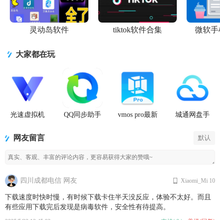
灵动岛软件
tiktok软件合集
微软手
大家都在玩
光速虚拟机
QQ同步助手
vmos pro最新
城通网盘手
安卓正版
官方版
版2026免费
机客户端
版
网友留言
默认
四川成都电信 网友
Xiaomi_Mi 10
下载速度时快时慢，有时候下载卡住半天没反应，体验不太好。而且
有些应用下载完后发现是病毒软件，安全性有待提高。