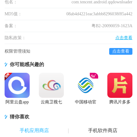
包名：
com.tencent.android.qqdownloader
MD5值：
08ab4d4221eac3abbb8296038f85a442
备案：
粤B2-20090059-1623A
隐私政策：
点击查看
权限管理须知
点击查看
你可能感兴趣的
阿里云盘app
云南卫视七
中国移动官
腾讯片多多
官方版
彩云端app
方营业厅
看剧官方正
版app
猜你喜欢
手机应用商店
手机软件商店