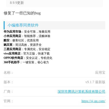
8.9.9更新
修复了一些已知的bug
小编推荐同类软件
华为应用市场
：安全可靠，海量应用
小米应用商店
：智能推荐，流畅体验
酷安
：极客社区，优质应用
豌豆荚
：简洁高效，资源齐全
三星应用商店
：专属优化，安全稳定
vivo应用商店
：官方正版，快速下载
OPPO软件商店
：安全认证，专机优化
360手机助手
：一键安装，省心省力
名称：
应用宝
版本：
v9.1.7 最新版
厂商：
深圳市腾讯计算机系统有限公司
官网：
https://sj.qq.com/