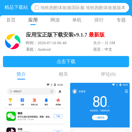
精品下载站
地铁跑酷体验服国际服 地铁跑酷体验服版本
网易光遇手游正版 点亮星空共庆周年
首页
应用
网游
单机
排行
专题
黎明觉醒生机腾讯正版 黎明觉醒生机国际服
应用宝正版下载安装v9.1.7
最新版
蛋仔派对下载 蛋仔派对体验服
时间：2026-07-16 06:40
大小：31.5M
奥特曼王者传奇 正版奥特曼游戏
系统：Android
语言：中文
点击下载
简介
相关
评论
(0)