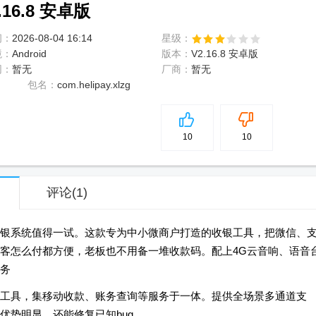
6.8 安卓版
间：
2026-08-04 16:14
星级：
境：
Android
版本：
V2.16.8 安卓版
网：
暂无
厂商：
暂无
包名：
com.helipay.xlzg
5
分
10
10
评论
(1)
银系统值得一试。这款专为中小微商户打造的收银工具，把微信、
客怎么付都方便，老板也不用备一堆收款码。配上4G云音响、语音
务
工具，集移动收款、账务查询等服务于一体。提供全场景多通道支
优势明显，还能修复已知bug。