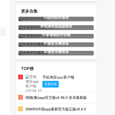
最新官方正版
手机客户端最
客户端
新版
更多合集
AI陪伴软件推荐
潮玩宇宙app
tradingview国
MT4官方正版
本地漫画阅读器推荐
官方正版
际版
平台
开源漫画软件合集
开源音乐播放器
本地音乐播放器
小暖AI机器人
最佳漫画阅读
Adobe
聊天
器
Acrobat
TOP榜
Reader阅读器
1
手机淘宝app客户端
Kahon漫画
e能建手机版
喜马拉雅FM
查看详情
旧版免升级
2
得物(毒)app官方版v5.96.0 安卓最新版
3
SNKRS中国app最新官方版正版v8.4.0
网易云音乐
OHMusic音乐
Blip文件传输