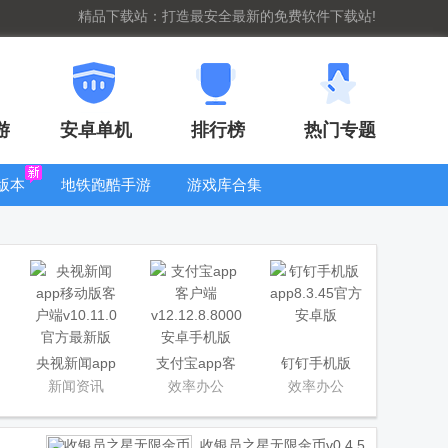
精品下载站：打造最安全最新的免费软件下载站!
游
安卓单机
排行榜
热门专题
版本
地铁跑酷手游
游戏库合集
大全
WIFI密码查
看器
央视新闻app
支付宝app客
钉钉手机版
移动版客户端
户端
app
新闻资讯
效率办公
效率办公
收银员之星无限金币
v0.4.5