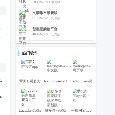
18.1M/v1.0.1 最新版
文潮集市最新版
61.9M/v2.2.5 安卓版
品
玺惠宝购物平台
营
46.1M/v1.0.5 官方版
真
，
，
热门软件
化
莆田好鞋官方
tradingview2025
tradingview网
app
中文版
页版
标
Lazada买家版
拼多多商家版
手机淘宝app