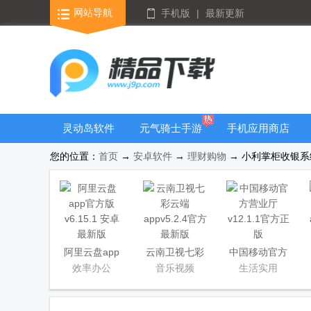
网站导航
手机版
|
最新更新
灵动岛软件
元气骑士手游
手机应用商店
大全
您的位置：
首页
→
安卓软件
→
理财购物
→ 小利掌柜收银系统 
阿里云盘app
云南卫视七彩
中国移动官方
官方版
云端app
营业厅
效率办公
音乐视频
生活实用