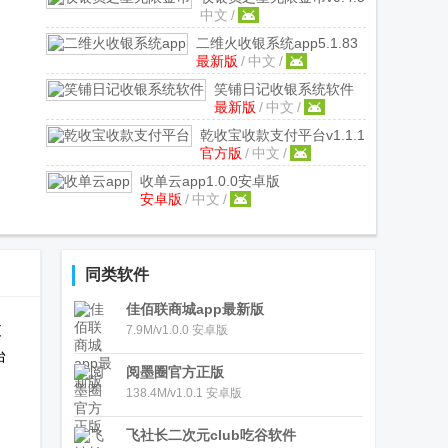
中文
/
手机版
二维火收银系统app
5.1.83
最新版
/
中文
/
最新版
笑铺日记收银系统软件
最新版
/
中文
/
v26.4.0 最新版
乾收宝收款支付平台
v1.1.1
官方版
/
中文
/
安卓官方版
收单云app
1.0.0安卓版
安卓版
/
中文
/
同类软件
佳佰联商城app最新版
支
7.9M/v1.0.0 安卓版
台
阅墨圈官方正版
138.4M/v1.0.1 安卓版
飞社长二次元club吃谷软件