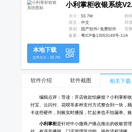
小利掌柜收银系统V2.1
大小：
55.7M
时
语言：
中文
环
类别：
国产软件/ 免费软件
官
备案：
粤ICP备13053149号-11A
本地下载
文件大小：55.7M
软件介绍
软件截图
相关下载
编辑点评：导读：开店收款怕麻烦？小利掌柜收
付宝、云闪付、花呗等多种支付方式整合到一块，顾
卡这些硬件，到账实时播报，忙起来也不怕漏单。账
小利掌柜
是针对中小微商户痛点推出的收银管理
付，有语音播报、门店管理等功能，操作流程清晰，