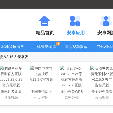
精品首页
安卓应用
安卓网
本地音乐播放
手机游戏模拟
本地视频播放
谷歌相机
器
器安卓版合集
器
大全
V2.16.8 安卓版
腾讯片多多看
中国电信网上
金山办公WPS
美图秀秀免费
剧官方正版
营业厅
Office手机官
无限制vip版
音乐视频
生活实用
效率办公
音乐视频
app
方最新版