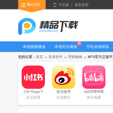
网站导航
手机版
|
最新更新
本地视频播放
本地音乐播放
手机游戏模拟
器
器
器安卓版合集
您的位置：
首页
→
安卓软件
→
理财购物
→ MT4官方正版平台
小红书app下
新浪微博
b站哔哩哔哩
载安装
Weibo手机版
app手机版
生活实用
社交聊天
音乐视频