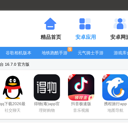
精品首页
安卓应用
安卓网
谷歌相机版本
地铁跑酷手游
元气骑士手游
游戏库
大全
大全
大全
 16.7.0 官方版
qq下载2026最
得物(毒)app官
抖音极速版
携程旅行app
新版
方版
app正版
手机版
社交聊天
理财购物
音乐视频
地图导航