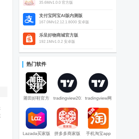
35.6M/v1.0.0 官方版
支付宝阿宝AI版内测版
167.0M/v12.12.1.8000 安卓版
乐呈好物商城官方版
192.1M/v1.0.2 安卓版
热门软件
莆田好鞋官方
tradingview2025
tradingview网
是
app
中文版
页版
注
名
Lazada买家版
拼多多商家版
手机淘宝app