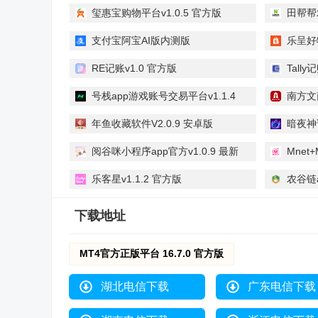
玺惠宝购物平台v1.0.5 官方版
田帮帮农
支付宝阿宝AI版内测版
乐呈好
v12.12.1.8000 安卓版
RE记账v1.0 官方版
Tall
版
号栈app游戏账号交易平台v1.1.4
南方文商
最新版
年鱼收藏软件V2.0.9 安卓版
暗夜神话
阅谷咪小程序app官方v1.0.9 最新
Mnet+
版
卓版
乐客星v1.1.2 官方版
农谷链a
下载地址
MT4官方正版平台 16.7.0 官方版
湖北电信下载
广东电信下载