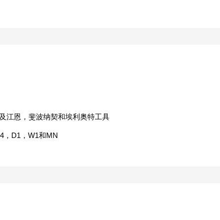
以及江恩，斐波纳契和埃利奥特工具
H4，D1，W1和MN
图