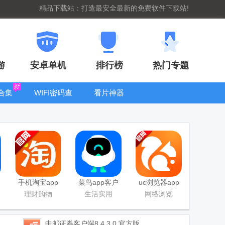
精品下载站：打造最安全最新的免费软件下载站!
游
安卓单机
排行榜
热门专题
合集
WIFI密码查
看片神器
看器
bt手游盒子大
全
手机淘宝app
菜鸟app客户
uc浏览器app
客户端
端
官方正版
理财购物
生活实用
网络浏览
中邮证券客户端
8.4.3.0 官方版