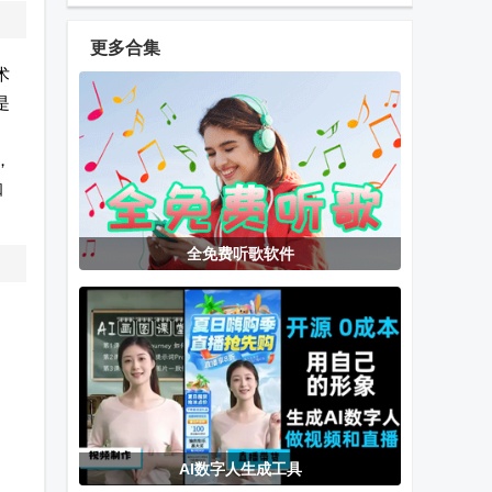
最新官方正版
手机客户端最
客户端
新版
更多合集
术
是
潮玩宇宙app
tradingview国
九方智投擒龙
官方正版
际版
版客户端
，
知
抖音TV版
RDP远程桌面
凤凰影仓电视
全免费听歌软件
(myDV Lite)
app最新版
版
(Jump
Desktop)
毒苹果Box电
极空间TV版
TikTok抖音国
视版
app最新版
际版最新版
AI数字人生成工具
奇叶专业提词
分身空间永久
TAO手机版