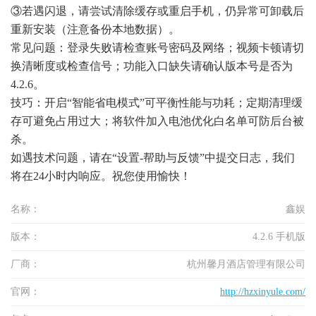
③若遇闪退，请尝试清除缓存或重启手机，仍异常可卸载后
重新安装（注意备份本地数据）。
常见问题：登录失败请检查账号密码及网络；视频卡顿请切
换清晰度或检查信号；功能入口缺失请确认版本号是否为
4.2.6。
技巧：开启“智能省电模式”可平衡性能与功耗；定期清理缓
存可避免占用过大；将软件加入电池优化白名单可防后台被
杀。
如遇技术问题，请在“设置-帮助与反馈”中提交日志，我们
将在24小时内响应。祝您使用愉快！
名称：
鑫娱
版本：
4.2.6 手机版
厂商：
杭州馨月酒店管理有限公司
官网：
http://hzxinyule.com/