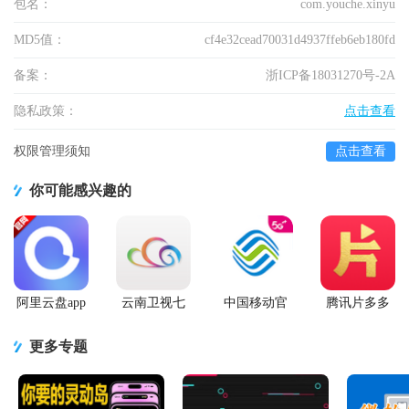
包名：
com.youche.xinyu
MD5值：
cf4e32cead70031d4937ffeb6eb180fd
备案：
浙ICP备18031270号-2A
隐私政策：
点击查看
权限管理须知
点击查看
你可能感兴趣的
阿里云盘app
云南卫视七
中国移动官
腾讯片多多
官方版
彩云端app
方营业厅
看剧官方正
版app
更多专题