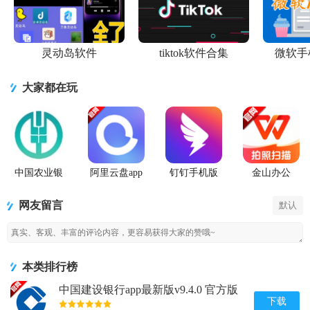
灵动岛软件
tiktok软件合集
微软手
大家都在玩
中国农业银
阿里云盘app
钉钉手机版
金山办公
行app
官方版
app
WPS Office
手机官方最
网友留言
默认
新版
本类排行榜
中国建设银行app最新版v9.4.0 官方版
下载