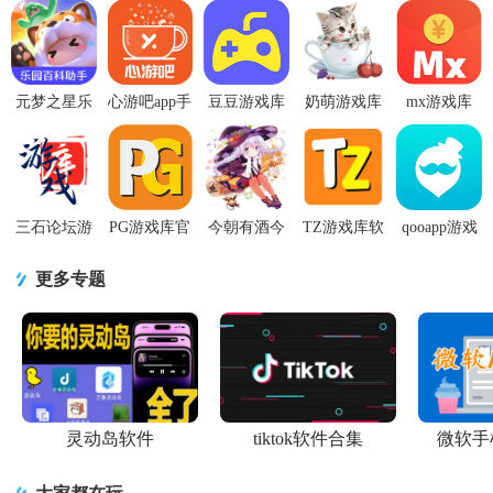
做出更明智的选择。同时，一些游戏库还提供了社区功能，让玩家
可以与其他玩家交流心得和攻略，增加了游戏的趣味性。..
元梦之星乐
心游吧app手
豆豆游戏库
奶萌游戏库
mx游戏库
园百科助手
机安卓下载
v1.0.0安卓
v1.1.8手机
2026手机版
(虫虫助
1.0.0最新版
版
版
1.0.10 安卓
手)app手机
版
下载1.0手机
版
三石论坛游
PG游戏库官
今朝有酒今
TZ游戏库软
qooapp游戏
戏库app2.3.3
方安卓版
朝醉仄游戏
件v2.5.1最
库中文版
官方版
1.1.06最新
库 v1.7app最
新版
v9.3.0 手机
更多专题
版
新版
最新版
灵动岛软件
tiktok软件合集
微软手