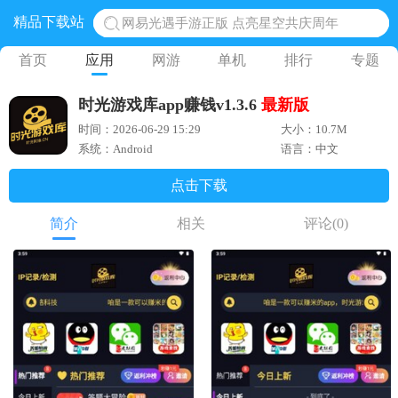
精品下载站
网易光遇手游正版 点亮星空共庆周年
黎明觉醒生机腾讯正版 黎明觉醒生机国际服
首页
应用
网游
单机
排行
专题
蛋仔派对下载 蛋仔派对体验服
时光游戏库app赚钱v1.3.6
最新版
奥特曼王者传奇 正版奥特曼游戏
时间：2026-06-29 15:29
大小：10.7M
地铁跑酷体验服国际服 地铁跑酷体验服版本
系统：Android
语言：中文
点击下载
简介
相关
评论
(0)