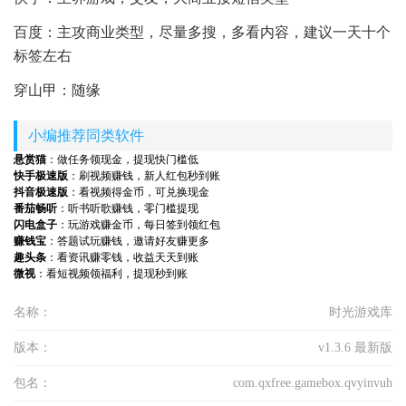
百度：主攻商业类型，尽量多搜，多看内容，建议一天十个
标签左右
穿山甲：随缘
小编推荐同类软件
悬赏猫
：做任务领现金，提现快门槛低
快手极速版
：刷视频赚钱，新人红包秒到账
抖音极速版
：看视频得金币，可兑换现金
番茄畅听
：听书听歌赚钱，零门槛提现
闪电盒子
：玩游戏赚金币，每日签到领红包
赚钱宝
：答题试玩赚钱，邀请好友赚更多
趣头条
：看资讯赚零钱，收益天天到账
微视
：看短视频领福利，提现秒到账
名称：
时光游戏库
版本：
v1.3.6 最新版
包名：
com.qxfree.gamebox.qvyinvuh