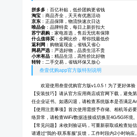
拼多多
：百亿补贴，低价团购更省钱
淘宝
：商品齐全，天天有优惠活动
京东
：正品保障，物流快速次日达
唯品会
：品牌特卖，每日上新折扣大
苏宁易购
：家电首选，售后无忧有保障
什么值得买
：全网比价，帮你找最低价
返利网
：购物返现金，省钱又省心
网易严选
：严选好物，品质生活不贵
小米有品
：精品生活，高性价比好物
转转
：二手交易，省钱环保又放心
叁壹优购app官方版特别说明
欢迎使用叁壹优购官方版v1.0.5！为了更好体
【安装技巧】请从官方应用商店或官网下载，避免第三
任企业证书。如遇闪退，请检查系统版本是否满足Android 
【使用注意事项】首次使用需授予存储、相机等必要
络异常，请检查WiFi/数据连接或切换至4G/5G环境
【常见问题】未收到验证码，可重新获取或检查短信
请通过“我的-联系客服”反馈，工作时段内2小时响应