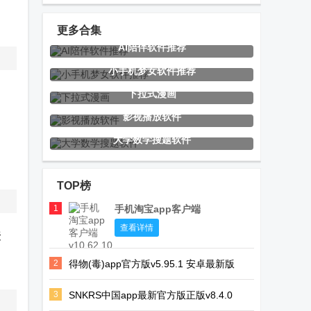
最新官方正版
手机客户端最
客户端
新版
更多合集
AI陪伴软件推荐
潮玩宇宙app
tradingview国
MT4官方正版
小手机梦女软件推荐
官方正版
际版
平台
下拉式漫画
影视播放软件
大学数学搜题软件
懂鸟全球鸟类
WiFi钥匙精简
谷歌相机精简
识别
版
版大神修改版
TOP榜
(MkCleanerLite)
1
手机淘宝app客户端
百度网盘精简
恋语AI聊天
月光宝盒
查看详情
聚
版app
(LianYu)
MBox内置版
，
2
得物(毒)app官方版v5.95.1 安卓最新版
电视版
3
SNKRS中国app最新官方版正版v8.4.0
wowwoo哇呜
莲花LIANHUA
Car Scanner