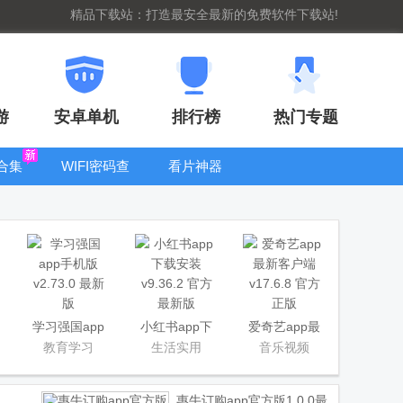
精品下载站：打造最安全最新的免费软件下载站!
游
安卓单机
排行榜
热门专题
合集
WIFI密码查
看片神器
看器
bt手游盒子大
全
学习强国app
小红书app下
爱奇艺app最
手机版
载安装
新客户端
教育学习
生活实用
音乐视频
惠牛订购app官方版
1.0.0最