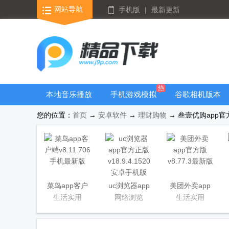
网站导航
手机版
|
最新更新
本地音乐播放
手机游戏模拟
谷歌相机版本
器
器安卓版合集
大全
您的位置：
首页
→
安卓软件
→
理财购物
→ 叁壹优购app官方
菜鸟app客户
uc浏览器app
美团外卖app
端
官方正版
官方版
生活实用
网络浏览
生活实用