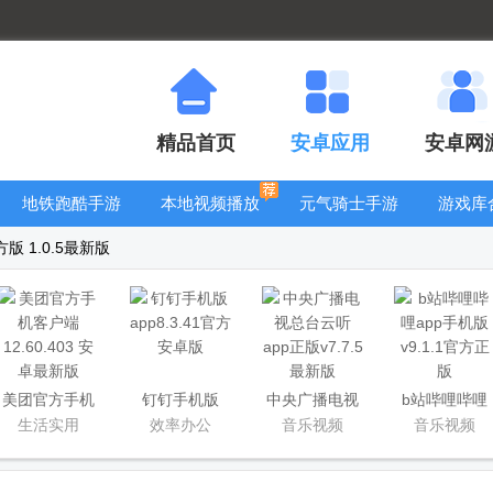
精品首页
安卓应用
安卓网
地铁跑酷手游
本地视频播放
元气骑士手游
游戏库
大全
器
大全
版 1.0.5最新版
美团官方手机
钉钉手机版
中央广播电视
b站哔哩哔哩
客户端
app
总台云听app
app手机版
生活实用
效率办公
音乐视频
音乐视频
正版