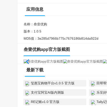
应用信息
名称：
叁壹优购
版本：
1.0.5
MD5值：
3e285d7966b775c7676186b814da922d
叁壹优购app官方版截图
最新下载
玺惠宝购物平台v1.0.5 官方版
田帮帮农
支付宝阿宝AI版内测版
乐呈好
v12.12.1.8000 安卓版
RE记账v1.0 官方版
Tall