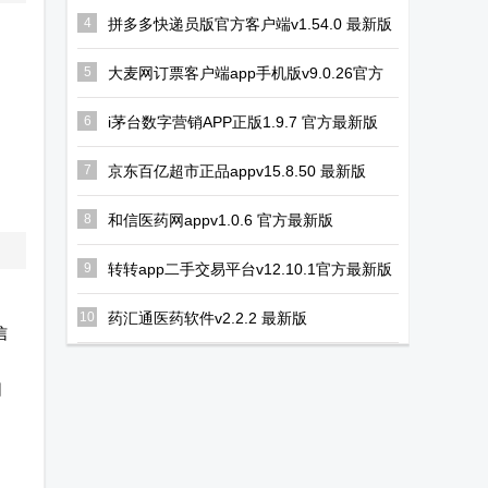
小手机
AI聊天
汽车扫描仪
4
拼多多快递员版官方客户端v1.54.0 最新版
5
大麦网订票客户端app手机版v9.0.26官方
正版
6
i茅台数字营销APP正版1.9.7 官方最新版
7
京东百亿超市正品appv15.8.50 最新版
8
和信医药网appv1.0.6 官方最新版
9
转转app二手交易平台v12.10.1官方最新版
10
药汇通医药软件v2.2.2 最新版
信
网
，