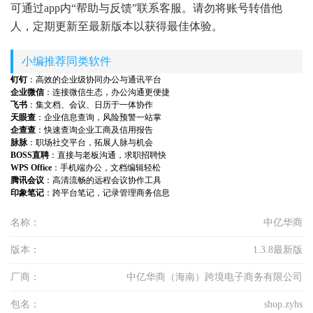
可通过app内“帮助与反馈”联系客服。请勿将账号转借他
人，定期更新至最新版本以获得最佳体验。
小编推荐同类软件
钉钉
：高效的企业级协同办公与通讯平台
企业微信
：连接微信生态，办公沟通更便捷
飞书
：集文档、会议、日历于一体协作
天眼查
：企业信息查询，风险预警一站掌
企查查
：快速查询企业工商及信用报告
脉脉
：职场社交平台，拓展人脉与机会
BOSS直聘
：直接与老板沟通，求职招聘快
WPS Office
：手机端办公，文档编辑轻松
腾讯会议
：高清流畅的远程会议协作工具
印象笔记
：跨平台笔记，记录管理商务信息
名称：
中亿华商
版本：
1.3.8最新版
厂商：
中亿华商（海南）跨境电子商务有限公司
包名：
shop.zyhs