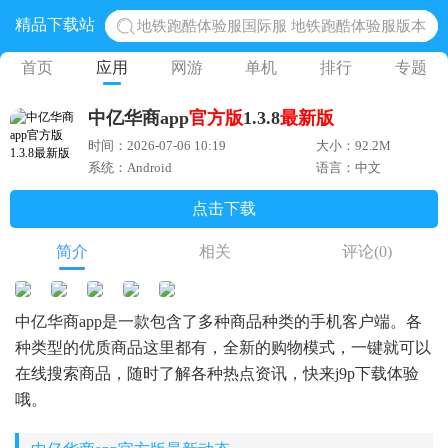
精品下载站
地铁跑酷体验服国际服 地铁跑酷体验服版本
网易光遇手游正版 点亮星空共庆周年
首页
应用
网游
单机
排行
专题
黎明觉醒生机腾讯正版 黎明觉醒生机国际服
中亿华商app
官方版
1.3.8
最新版
蛋仔派对下载 蛋仔派对体验服
时间：2026-07-06 10:19
大小：92.2M
奥特曼王者传奇 正版奥特曼游戏
系统：Android
语言：中文
点击下载
简介
相关
评论
(0)
中亿华商app是一款包含了多种商品种类的手机客户端。各
种类型的优质商品这里都有，全新的购物模式，一键就可以
在线搜索商品，随时了解各种热点资讯，快来j9p下载体验
哦。