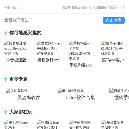
MD5值：
45791845a5d6ec0b2a3b86c23b7c8b21
权限管理须知
点击查看
你可能感兴趣的
抖音极速版
携程旅行app
菜鸟app客户
app正版
手机版
端
手机淘宝app
客户端
更多专题
灵动岛软件
tiktok软件合集
微软手
大家都在玩