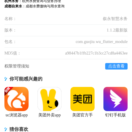
杭州水务
：杭州水费查询与业务办理
成都自来水
：成都水费缴纳与用水查询
名称：
叙永智慧水务
版本：
1.1.2最新版
包名：
com.guojiu.wu_flutter_module
MD5值：
a98447b1ffb227c1b3cc27cd8a4463ee
权限管理须知
点击查看
你可能感兴趣的
uc浏览器app
美团外卖app
美团官方手
钉钉手机版
官方正版
官方版
机客户端
app
猜你喜欢