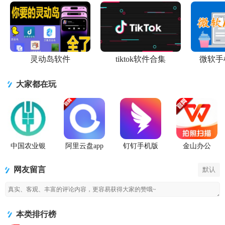
版
灵动岛软件
tiktok软件合集
微软手
大家都在玩
中国农业银
阿里云盘app
钉钉手机版
金山办公
行app
官方版
app
WPS Office
手机官方最
网友留言
默认
新版
本类排行榜