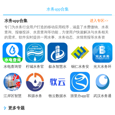
水务app合集
水务app合集
进入专区>>
专门为水务行业用户打造的移动应用程序，涵盖了水费缴纳、水表
查询、报修投诉、水质查询等功能，方便用户快速解决与水务相关
的需求。软件实时提供一周水事、水务动态、水情简报等水务资
信，也能帮助水务工作者在日常..
水电查询管
柠城水务官
叙永智慧水
铜仁水务安
光大水务环
家app官方下
方版app下载
务app官方版
卓版1.0.24
保监控app官
载1.0.9安卓
v1.1.53最新
1.1.2最新版
官方版
方版v1.0.0
版
版
手机客户
江岸区智慧
和源水务
牧云数据水
浙里办app官
武汉水务通
水务信息平
app1.0.6 安
务app1.4.0最
方客户端
app3.2.2最新
台手机版
卓版
新版
v7.36.0 手机
版
更多专题
5.2.26最新
最新版