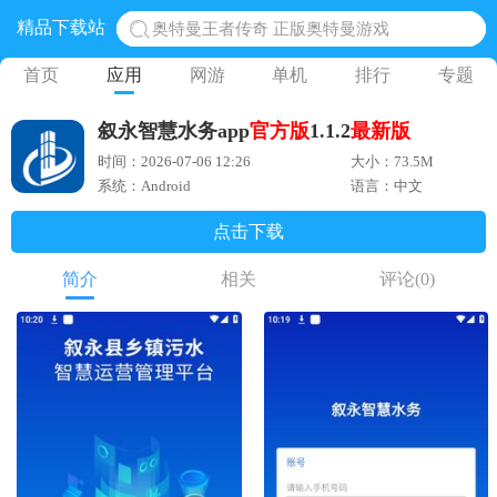
精品下载站
奥特曼王者传奇 正版奥特曼游戏
地铁跑酷体验服国际服 地铁跑酷体验服版本
首页
应用
网游
单机
排行
专题
网易光遇手游正版 点亮星空共庆周年
叙永智慧水务app
官方版
1.1.2
最新版
黎明觉醒生机腾讯正版 黎明觉醒生机国际服
时间：2026-07-06 12:26
大小：73.5M
蛋仔派对下载 蛋仔派对体验服
系统：Android
语言：中文
点击下载
简介
相关
评论
(0)