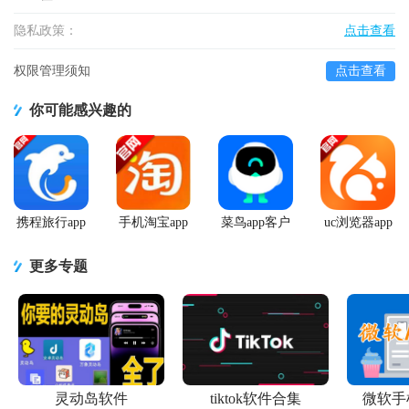
隐私政策：
点击查看
权限管理须知
点击查看
你可能感兴趣的
携程旅行app
手机淘宝app
菜鸟app客户
uc浏览器app
手机版
客户端
端
官方正版
更多专题
灵动岛软件
tiktok软件合集
微软手