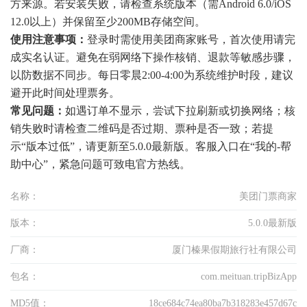
方来源。若安装失败，请检查系统版本（需Android 6.0/iOS
12.0以上）并保留至少200MB存储空间。
使用注意事项：
登录时需使用美团商家账号，首次使用请完
成实名认证。避免在弱网络下操作核销、退款等敏感步骤，
以防数据不同步。每日零晨2:00-4:00为系统维护时段，建议
避开此时间处理票务。
常见问题：
如遇订单不显示，尝试下拉刷新或切换网络；核
销失败时请检查二维码是否过期、票种是否一致；若提
示“版本过低”，请更新至5.0.0最新版。客服入口在“我的-帮
助中心”，紧急问题可致电官方热线。
名称：
美团门票商家
版本：
5.0.0最新版
厂商：
厦门榛果假期旅行社有限公司
包名：
com.meituan.tripBizApp
MD5值：
18ce684c74ea80ba7b318283e457d67c