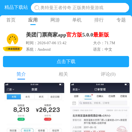
精品下载站
奥特曼王者传奇 正版奥特曼游戏
地铁跑酷体验服国际服 地铁跑酷体验服版本
首页
应用
网游
单机
排行
专题
网易光遇手游正版 点亮星空共庆周年
美团门票商家app
官方版
5.0.0
最新版
黎明觉醒生机腾讯正版 黎明觉醒生机国际服
时间：2026-07-06 15:42
大小：71.7M
蛋仔派对下载 蛋仔派对体验服
系统：Android
语言：中文
点击下载
简介
相关
评论
(0)