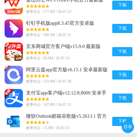
v26.7.2 正版
下载
效率办公 / 177.6M / 26-07-23
钉钉手机版app8.3.45官方安卓版
下载
效率办公 / 306.1M / 26-07-21
京东商城官方客户端v15.9.0 最新版
下载
效率办公 / 83.0M / 26-07-14
阿里云盘app官方版v6.15.1 安卓最新版
下载
效率办公 / 153.0M / 26-07-28
支付宝app客户端v12.12.8.8000 安卓手
机版
下载
效率办公 / 167.6M / 26-07-21
微软Outlook邮箱谷歌版v5.2613.1 官方
最新版
下载
目录
效率办公 / 11.0M / 26-07-15