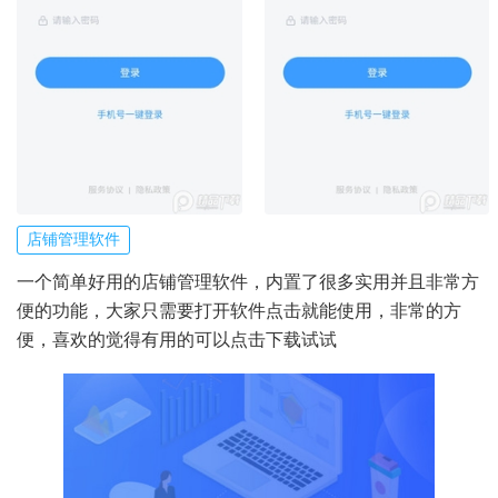
店铺管理软件
一个简单好用的店铺管理软件，内置了很多实用并且非常方
便的功能，大家只需要打开软件点击就能使用，非常的方
便，喜欢的觉得有用的可以点击下载试试