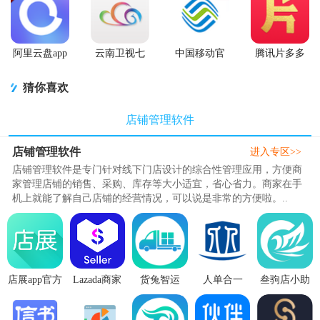
阿里云盘app
云南卫视七
中国移动官
腾讯片多多
官方版
彩云端app
方营业厅
看剧官方正
版app
猜你喜欢
店铺管理软件
店铺管理软件
进入专区>>
店铺管理软件是专门针对线下门店设计的综合性管理应用，方便商
家管理店铺的销售、采购、库存等大小适宜，省心省力。商家在手
机上就能了解自己店铺的经营情况，可以说是非常的方便啦。..
店展app官方
Lazada商家
货兔智运
人单合一
叁驹店小助
版1.1.0最新
版(Seller
app1.0.0安卓
app1.0.2官方
app1.0.0手机
版
Center)v3.49.3
版
版
版