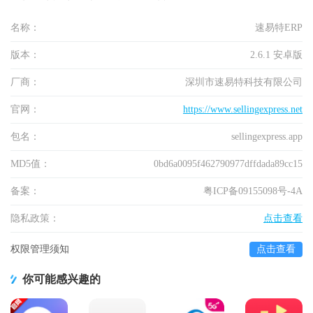
名称：
速易特ERP
版本：
2.6.1 安卓版
厂商：
深圳市速易特科技有限公司
官网：
https://www.sellingexpress.net
包名：
sellingexpress.app
MD5值：
0bd6a0095f462790977dffdada89cc15
备案：
粤ICP备09155098号-4A
隐私政策：
点击查看
权限管理须知
点击查看
你可能感兴趣的