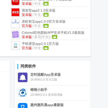
安卓版
/
中文
/
测发型app
2.1.0安卓版
安卓版
/
中文
/
丞欧智宝app
1.0.0官方安卓版
官方版
/
中文
/
Colored彩色图标APP
安卓手机V1.0最新版
安卓版
/
多语[中文]
/
予晗课堂app
2.0.1官方版
官方版
/
中文
/
同类软件
定时提醒App安卓版
16.8M/v1.0 官方正版
晰睛小助手
16.0M/v1.0.1 安卓纯净版
惠州惠民通app最新版