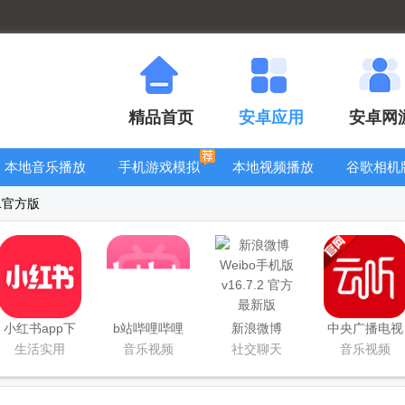
精品首页
安卓应用
安卓网
本地音乐播放
手机游戏模拟
本地视频播放
谷歌相机
器
器安卓版合集
器
大全
.1官方版
小红书app下
b站哔哩哔哩
新浪微博
中央广播电视
载安装
app手机版
Weibo手机版
总台云听app
生活实用
音乐视频
社交聊天
音乐视频
正版