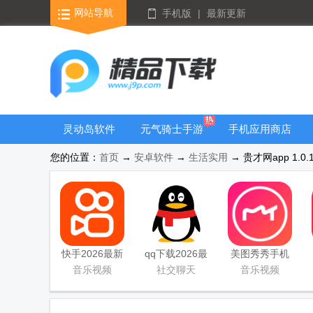
网站导航
手机版
|
最新更新
灵动岛软件
元气骑士手游
手机应用商店
大全
您的位置：
首页
→
安卓软件
→
生活实用
→ 贵才网app 1.0
快手2026最新
qq下载2026最
美图秀秀手机
版官方正版
新版
官方版
音乐视频
社交聊天
音乐视频