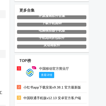
官方版
官方版
app官方版
更多合集
开源漫画软件合集
数英网客户端
指尖水务官方
全国村镇建设
下载手机闹钟
下载
管理平台
电脑模拟器手机版
手机apk拆包软件
灵动岛软件
山河TV电视直
Meitu Wink修
LINE Camera
播
图会员版
相机安卓版
TOP榜
1
中国移动官方营业厅
查看详情
老人桌面免费
AGG修改器增
电视家修复版
版
强版app
10.0版2026最
2
小红书app下载安装v9.38.1 官方最新版
新版
工
3
中国联通手机版v12.13 安卓官方客户端
小吉智联定位
风月ai最新版
螃蟹租号app