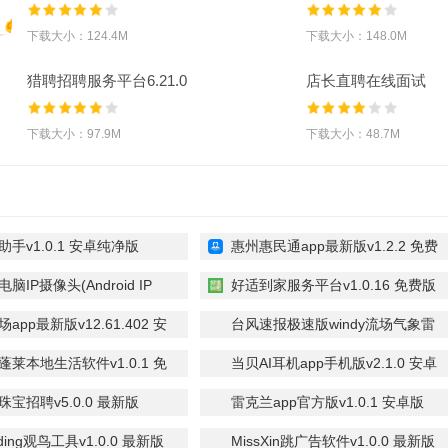
官方最新版
最新版
下载大小：124.4M
下载大小：148.0M
猎聘招聘服务平台6.21.0
店长直聘在线面试
官方手机版
11.010 官方版
下载大小：97.9M
下载大小：48.7M
手v1.0.1 安卓纯净版
惠州惠民通app最新版v1.2.2 免费
版
脑IP摄像头(Android IP
好适到家服务平台v1.0.16 免费版
)v0.7.0.0 安卓最新版
app最新版v12.61.402 安
台风速报极速版windy流场气象雷
达功能v1.2 安卓版
蓬莱本地生活软件v1.0.1 免
当贝AI耳机app手机版v2.1.0 安卓
版
宝招聘v5.0.0 最新版
雷克兰app官方版v1.0.1 安卓版
rding观鸟工具v1.0.0 最新版
MissXin跳广告软件v1.0.0 最新版