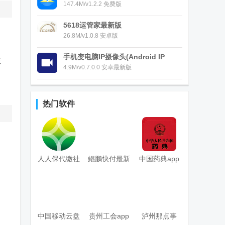
147.4M/v1.2.2 免费版
5618运管家最新版
26.8M/v1.0.8 安卓版
手机变电脑IP摄像头(Android IP
交
Camera)
4.9M/v0.7.0.0 安卓最新版
热门软件
人人保代缴社
鲲鹏快付最新
中国药典app
保
客户端
中国移动云盘
贵州工会app
泸州那点事