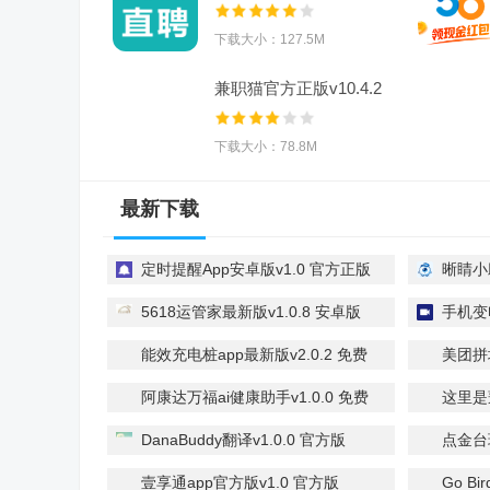
v14.110 手机最
下载大小：127.5M
兼职猫官方正版v10.4.2
安卓手机版
下载大小：78.8M
最新下载
定时提醒App安卓版v1.0 官方正版
晰睛小助
5618运管家最新版v1.0.8 安卓版
手机变电
Camera
能效充电桩app最新版v2.0.2 免费
美团拼场
版
卓版
阿康达万福ai健康助手v1.0.0 免费
这里是
版
费版
DanaBuddy翻译v1.0.0 官方版
点金台珠
壹享通app官方版v1.0 官方版
Go Bi