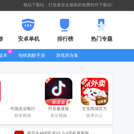
精品下载站：打造最安全最新的免费软件下载站!
游
安卓单机
排行榜
热门专题
版本
地铁跑酷手游
游戏库合集
大全
WIFI密码查
看器
中国农业银行
抖音极速版
京东商城官方
app
app正版
客户端
财务购物
音乐视频
效率办公
易花生APP
安卓V1.0.4手机最新版