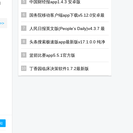
5
中国财经报app1.4.3 安卓版
的
6
国务院移动客户端app下载v5.12.0安卓最
新版
>>
7
人民日报英文版(People's Daily)v4.3.7 最
新版
8
头条搜索极速版app最新版v17.1.0.0 纯净
版
9
篮箭比赛app5.5.1官方版
10
丁香园临床决策软件1.7.2最新版
知