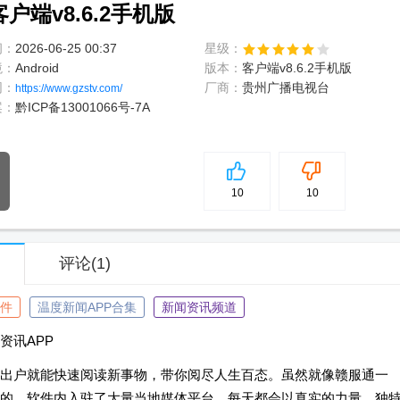
户端v8.6.2手机版
间：
2026-06-25 00:37
星级：
境：
Android
版本：
客户端v8.6.2手机版
网：
厂商：
贵州广播电视台
https://www.gzstv.com/
案：
黔ICP备13001066号-7A
5
分
10
10
评论
(1)
件
温度新闻APP合集
新闻资讯频道
资讯APP
出户就能快速阅读新事物，带你阅尽人生百态。虽然就像赣服通一
的。软件内入驻了大量当地媒体平台，每天都会以真实的力量、独