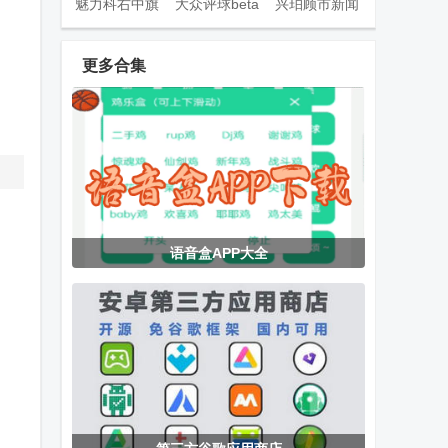
魅力科右中旗
大众评球beta
兴珀顾市新闻
app平台
app官方版
资讯app手机
版
更多合集
大美东丰手机
智慧林西融媒
云上巩义官方
客户端
app安卓版
版
EMBY安卓
嗅探大师app
绿城集团绿小
语音盒APP大全
app免费版
最新版
服app
乘风TV电视版
玄武TV电视版
pxvr官方主页
下载