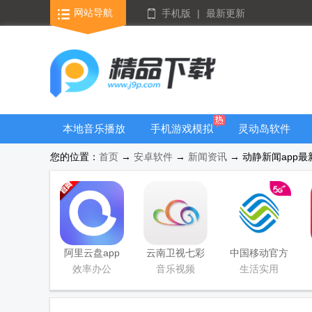
网站导航
手机版
|
最新更新
本地音乐播放
手机游戏模拟
灵动岛软件
器
器安卓版合集
您的位置：
首页
→
安卓软件
→
新闻资讯
→ 动静新闻app最新
阿里云盘app
云南卫视七彩
中国移动官方
官方版
云端app
营业厅
效率办公
音乐视频
生活实用