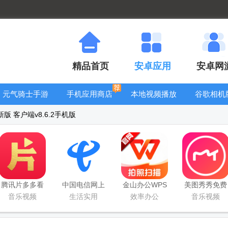
精品首页
安卓应用
安卓网
元气骑士手游
手机应用商店
本地视频播放
谷歌相机
大全
器
大全
版 客户端v8.6.2手机版
腾讯片多多看
中国电信网上
金山办公WPS
美图秀秀免费
剧官方正版
营业厅
Office手机官
无限制vip版
音乐视频
生活实用
效率办公
音乐视频
app
方最新版