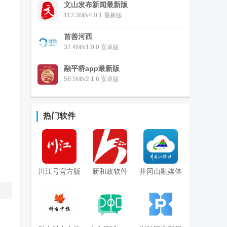
文山发布新闻最新版
113.3M/v4.0.1 最新版
首善河西
32.4M/v1.0.0 安卓版
融平桥app最新版
56.5M/v2.1.6 安卓版
热门软件
川江号官方版
新和政软件
井冈山融媒体
app安卓版