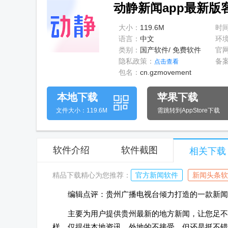
动静新闻app最新版客
大小：
119.6M
时
语言：
中文
环
类别：
国产软件/ 免费软件
官
隐私政策：
备
点击查看
包名：
cn.gzmovement
本地下载
苹果下载
文件大小：119.6M
需跳转到AppStore下载
软件介绍
软件截图
相关下载
精品下载精心为您推荐：
官方新闻软件
新闻头条软
编辑点评：贵州广播电视台倾力打造的一款新闻
主要为用户提供贵州最新的地方新闻，让您足不
样，仅提供本地资讯，外地的不接受，但还是挺不错