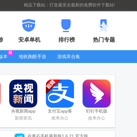
精品下载站：打造最安全最新的免费软件下载站!
游
安卓单机
排行榜
热门专题
版本
地铁跑酷手游
游戏库合集
大全
WIFI密码查
看器
央视新闻app
支付宝app客
钉钉手机版
移动版客户端
户端
app
新闻资讯
效率办公
效率办公
在黄石手机最新版
1.6.21 官方版