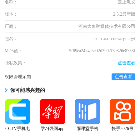
名称：
云上巩义
版本：
2.5.2最新版
厂商：
河南大象融媒体技术有限公司
包名：
com.xsrm.news.gongyi
MD5值：
5f69ea2474a5c92d3907f6e826e8738f
隐私政策：
点击查看
权限管理须知
点击查看
你可能感兴趣的
CCTV手机电
学习强国app
雨课堂手机
快手2026最
视直播软件
手机版
app
新版官方正
版