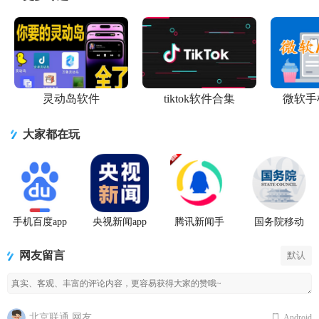
灵动岛软件
tiktok软件合集
微软手
大家都在玩
手机百度app
央视新闻app
腾讯新闻手
国务院移动
官方版
移动版客户
机客户端
客户端app下
端
载
网友留言
默认
北京联通 网友
Android