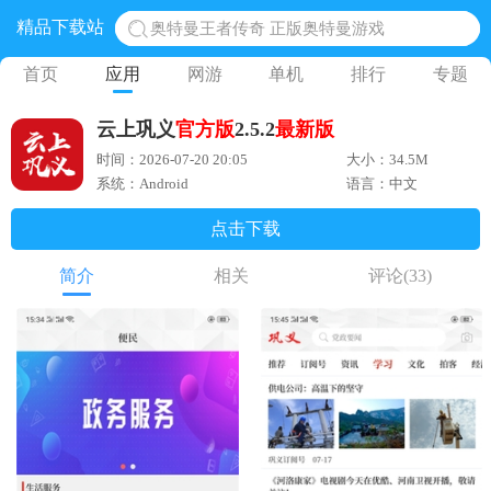
精品下载站
奥特曼王者传奇 正版奥特曼游戏
地铁跑酷体验服国际服 地铁跑酷体验服版本
首页
应用
网游
单机
排行
专题
网易光遇手游正版 点亮星空共庆周年
云上巩义
官方版
2.5.2
最新版
黎明觉醒生机腾讯正版 黎明觉醒生机国际服
时间：2026-07-20 20:05
大小：34.5M
蛋仔派对下载 蛋仔派对体验服
系统：Android
语言：中文
点击下载
简介
相关
评论
(33)