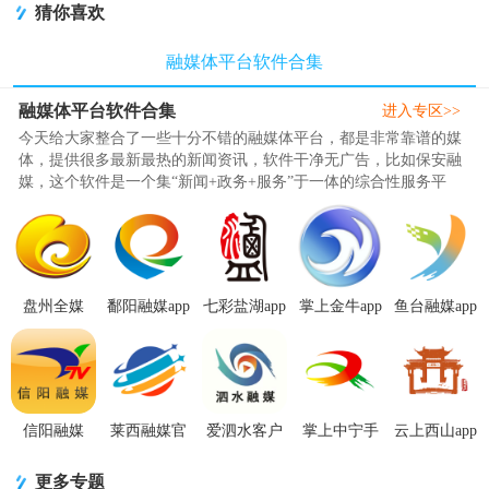
猜你喜欢
融媒体平台软件合集
融媒体平台软件合集
进入专区>>
今天给大家整合了一些十分不错的融媒体平台，都是非常靠谱的媒
体，提供很多最新最热的新闻资讯，软件干净无广告，比如保安融
媒，这个软件是一个集“新闻+政务+服务”于一体的综合性服务平
台。是服务于宝安区委区政府..
盘州全媒
鄱阳融媒app
七彩盐湖app
掌上金牛app
鱼台融媒app
app5.3.6 官
官方版3.3.8
官方版下载
官方版2.0.0
手机版(观鱼
方版
最新版
1.1.8最新版
最新版
台)2.1.7最新
版
信阳融媒
莱西融媒官
爱泗水客户
掌上中宁手
云上西山app
app1.2.6最新
方版0.0.40
端0.0.40最
机客户端4.0
手机版2.1.3
版
最新版
新版
最新版
最新版
更多专题