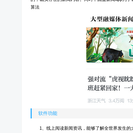
算法
软件功能
1、线上阅读新闻资讯，能够了解全世界发生的