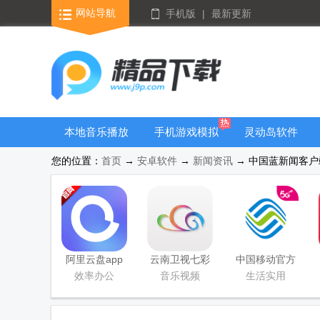
网站导航
手机版
|
最新更新
本地音乐播放
手机游戏模拟
灵动岛软件
器
器安卓版合集
您的位置：
首页
→
安卓软件
→
新闻资讯
→ 中国蓝新闻客户端 
阿里云盘app
云南卫视七彩
中国移动官方
官方版
云端app
营业厅
效率办公
音乐视频
生活实用