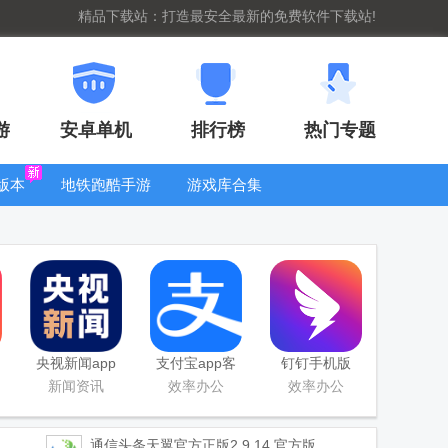
精品下载站：打造最安全最新的免费软件下载站!
游
安卓单机
排行榜
热门专题
版本
地铁跑酷手游
游戏库合集
大全
WIFI密码查
看器
央视新闻app
支付宝app客
钉钉手机版
移动版客户端
户端
app
新闻资讯
效率办公
效率办公
通信头条天翼官方正版
2.9.14 官方版