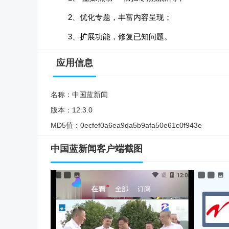
2、优化专题，丰富内容呈现；
3、扩展功能，修复已知问题。
应用信息
名称：
中国蓝新闻
版本：
12.3.0
MD5值：
0ecfef0a6ea9da5b9afa50e61c0f943e
中国蓝新闻客户端截图