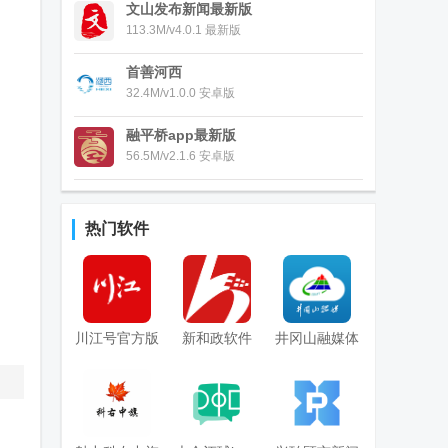
文山发布新闻最新版
113.3M/v4.0.1 最新版
首善河西
32.4M/v1.0.0 安卓版
融平桥app最新版
56.5M/v2.1.6 安卓版
热门软件
川江号官方版
新和政软件
井冈山融媒体
app安卓版