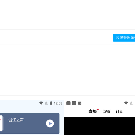
权限管理须