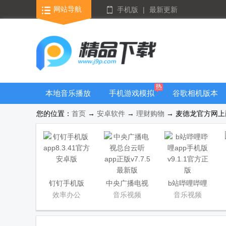
网站导航
手机版
|
最新更新
本地音乐播放
手机游戏模拟
谷歌相机版本
器
器安卓版合集
大全
您的位置：
首页
→
安卓软件
→
理财购物
→ 麦德龙官方网上商
钉钉手机版
中央广播电视
b站哔哩哔哩
app
总台云听app
app手机版
效率办公
音乐视频
音乐视频
正版