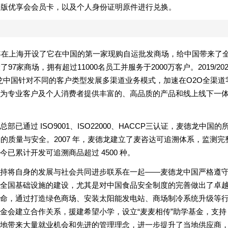
电子版优享会会员卡，以及个人身份证明原件进行兑换。
6年在上海开设了它在中国的第一家现购自运批发商场，给中国带来了
家商场，拥有超过11000名员工并服务于2000万客户。2019/202
德龙中国针对不同的客户类型发展多渠道业务模式，加速在O2O全渠道
为专业客户及个人消费者提供丰富的、高品质的产品和线上线下一
通过 ISO9001、ISO22000、HACCP三认证，麦德龙中国的
品的质量与安全。2007 年，麦德龙建立了麦咨达可追溯体系，监测完
已累计开发可追溯商品超过 4500 种。
持将自身的发展与社会共同进步联系在一起——麦德龙中国严格遵
全国基础设施的建设，尤其是对中国食品安全制度的完善做出了卓
命，通过打造绿色商场、安装太阳能发电站、商场制冷系统升级等
金会建立合作关系，援建希望小学，设立“麦麦相传”助学基金，支持
地带来大量就业机会和先进的管理理念，进一步提升了当地供应商