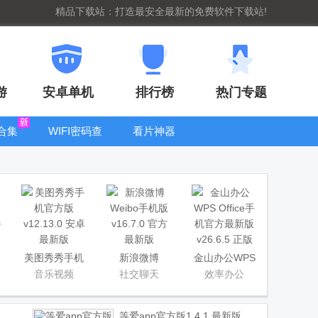
精品下载站：打造最安全最新的免费软件下载站!
游
安卓单机
排行榜
热门专题
合集
WIFI密码查
看片神器
看器
bt手游盒子大
全
美图秀秀手机
新浪微博
金山办公WPS
官方版
Weibo手机版
Office手机官
音乐视频
社交聊天
效率办公
方最新版
等爱app官方版
1.4.1 最新版