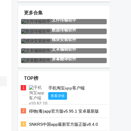
最新官方正版
手机客户端最
客户端
新版
更多合集
文件传输助手
潮玩宇宙app
tradingview国
MT4官方正版
数据传输软件
官方正版
际版
平台
模块安装软件
文本编辑软件
屏幕翻译软件
万能蓝牙配对
补全计划One
中国药典app
软件
体验版
TOP榜
(Bluetooth
Pair)
1
手机淘宝app客户端
音乐播放器
Omnia音乐播
Nova Video
查看详情
Muzio Player
放器最新版
Player安卓版
2
得物(毒)app官方版v5.95.1 安卓最新版
最新安卓版
本
3
SNKRS中国app最新官方版正版v8.4.0
畅享TV野草口
星语B站主播
七星短剧电视