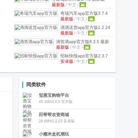
最新版
/
中文
/
奇瑞汽车app官方版
3.7.4
最新版
/
中文
/
最新版
滴滴送货app官方版
1.2.24
最新版
/
中文
/
最新版
滴答滴app官方版
8.3.5 最新
最新版
/
中文
/
版
招标快报app官方版
2.3.7
安卓版
/
中文
/
安卓版
同类软件
玺惠宝购物平台
46.1M/v1.0.5 官方版
田帮帮农资商城
28.8M/v1.2.23 安卓版
小糯米盒机潮玩