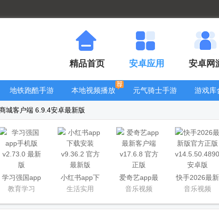
精品首页
安卓应用
安卓网
地铁跑酷手游
本地视频播放
元气骑士手游
游戏库
大全
器
大全
城客户端 6.9.4安卓最新版
学习强国app
小红书app下
爱奇艺app最
快手2026最新
手机版
载安装
新客户端
版官方正版
教育学习
生活实用
音乐视频
音乐视频