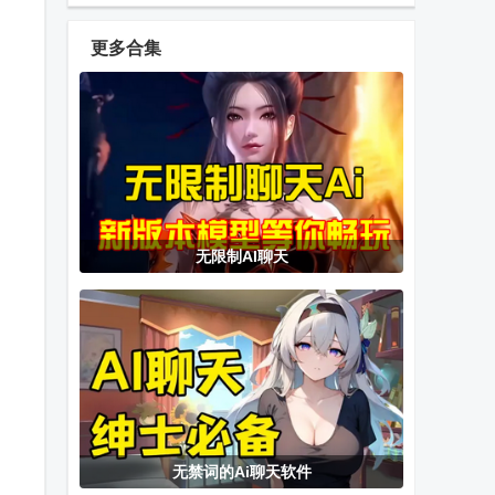
软件
Mondly
学图书馆客户
Languages
端
更多合集
东莞干部培训
江阴智慧云校
洪江市教育手
云课堂app
app手机版
机版
华能e学官方
幻偶
车机启动器
无限制AI聊天
登录
Phantamate
(Fcc Car
安卓版
Launcher)
捷交通app官
白虎TV电视版
KingDraw安卓
方正版
版
无禁词的Ai聊天软件
光聚StarletAI
清理垃圾
APK签名工具