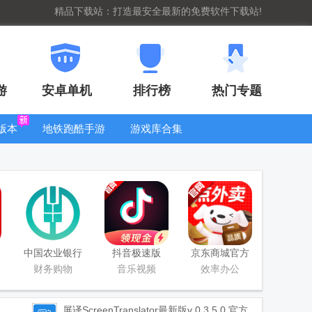
精品下载站：打造最安全最新的免费软件下载站!
游
安卓单机
排行榜
热门专题
版本
地铁跑酷手游
游戏库合集
大全
WIFI密码查
看器
中国农业银行
抖音极速版
京东商城官方
app
app正版
客户端
财务购物
音乐视频
效率办公
屏译ScreenTranslator最新版
v 0.3.5.0 官方