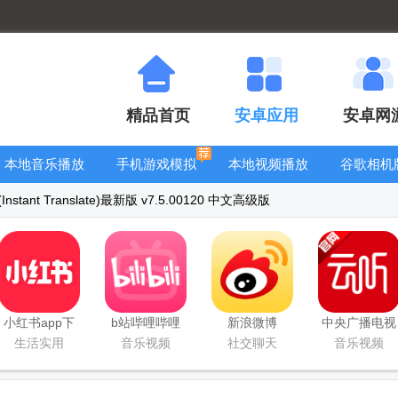
精品首页
安卓应用
安卓网
本地音乐播放
手机游戏模拟
本地视频播放
谷歌相机
器
器安卓版合集
器
大全
tant Translate)最新版 v7.5.00120 中文高级版
小红书app下
b站哔哩哔哩
新浪微博
中央广播电视
载安装
app手机版
Weibo手机版
总台云听app
生活实用
音乐视频
社交聊天
音乐视频
正版