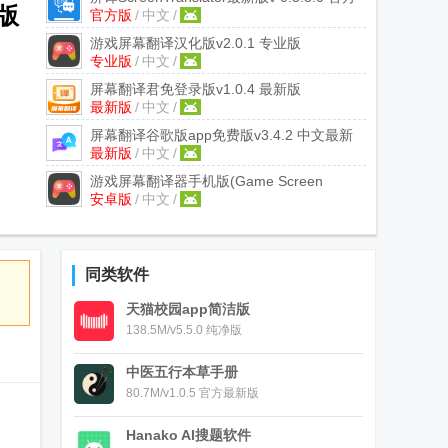
级版
官方版
/
中文
/
正版
游戏屏幕翻译汉化版
v2.0.1 专业版
专业版
/
中文
/
屏幕翻译君免登录版
v1.0.4 最新版
最新版
/
中文
/
屏幕翻译谷歌版app免费版
v3.4.2 中文最新
最新版
/
中文
/
版
游戏屏幕翻译器手机版(Game Screen
安卓版
/
中文
/
Translate)
v2.0.7 安卓解锁版
同类软件
天猫校园app简洁版
138.5M/v5.5.0 纯净版
中医五行本草手册
80.7M/v1.0.5 官方最新版
Hanako AI搜题软件