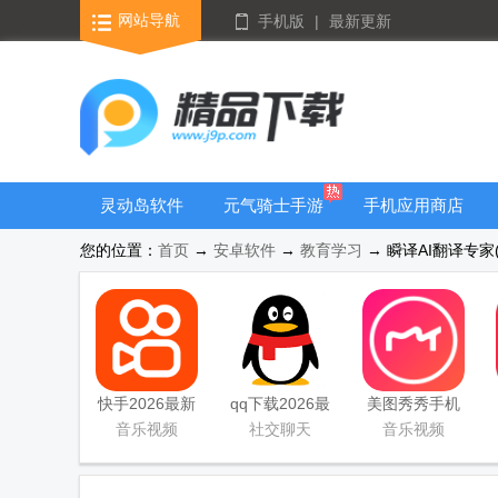
网站导航
手机版
|
最新更新
灵动岛软件
元气骑士手游
手机应用商店
大全
您的位置：
首页
→
安卓软件
→
教育学习
→ 瞬译AI翻译专家(Ins
快手2026最新
qq下载2026最
美图秀秀手机
版官方正版
新版
官方版
音乐视频
社交聊天
音乐视频