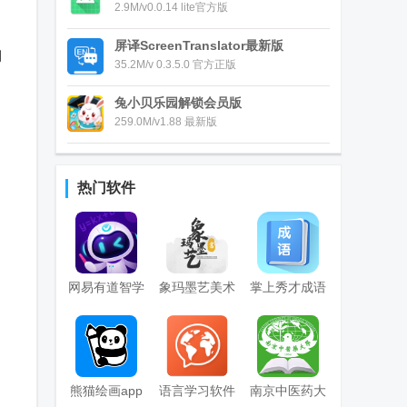
2.9M/v0.0.14 lite官方版
屏译ScreenTranslator最新版
调
35.2M/v 0.3.5.0 官方正版
兔小贝乐园解锁会员版
259.0M/v1.88 最新版
热门软件
网易有道智学
象玛墨艺美术
掌上秀才成语
app
书法学习app
学习软件
安卓版
熊猫绘画app
语言学习软件
南京中医药大