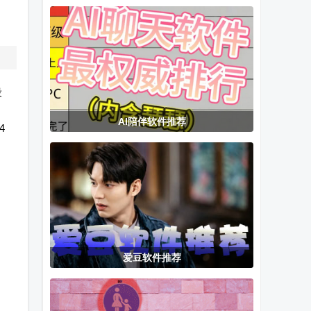
粉丝手机版
CCleaner安卓
安卓版(apk-
中文专业版
signer)
段
AI陪伴软件推荐
4
爱豆软件推荐