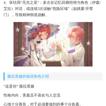
4、坏结局“无光之茧”：多次在记忆回廊拒绝与角色（伊森/
艾拉）对话，或连续3次误触“危险区域”（如跳窗/开禁
门），导致精神彻底崩解。
薇拉里娅的烛花角色介绍
“这是你” 薇拉里娅
性格内向，害羞且不喜欢与人交流
心地十分善良，对于必须要做到的事十分执着。