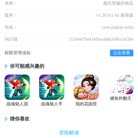
名称：
薇拉里娅的烛花
版本：
v1.20.611-bz 最新版
包名：
cyou.joiplay.weila
MD5值：
112ef4d7be434f9eadb8a2e9ba1ef266
权限管理须知
点击查看
你可能感兴趣的
捕鱼炸翻天
游戏正版
战魂铭人国
战魂铭人手
我的花园世
服联机版
游九游版
界最新版
(Otherworld
猜你喜欢
Legends)
冒险解谜