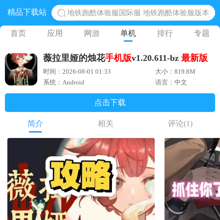
精品下载站
地铁跑酷体验服国际服 地铁跑酷体验服版本
网易光遇手游正版 点亮星空共庆周年
首页
应用
网游
单机
排行
专题
黎明觉醒生机腾讯正版 黎明觉醒生机国际服
薇拉里娅的烛花
手机版
v1.20.611-bz
最新版
蛋仔派对下载 蛋仔派对体验服
时间：2026-08-01 01:33
大小：819.8M
奥特曼王者传奇 正版奥特曼游戏
系统：Android
语言：中文
点击下载
简介
相关
评论
(1)