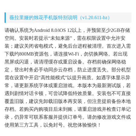
薇拉里娅的烛花手机版特别说明（v1.20.611-bz）
请确认系统为Android 8.0/iOS 12以上，并预留至少2GB存储
空间。安装时若提示“未知来源”，需在权限设置中允许安
装；建议关闭省电模式，避免后台进程被清理。首次进入需
下载约800MB资源包，请连接Wi-Fi，勿切换网络。若出现
黑屏或闪退，请清理缓存或重启设备。存档前确保网络稳
定，登出时务必手动同步云存档，防止进度丢失。部分机型
需在设置中开启“高性能模式”以提升画质。如遇字体显示异
常，请更新系统字体或重启游戏。本版本为最新测试版，若
遇到剧情对话卡顿，可尝试降低特效质量。安装包不可直接
覆盖旧版，建议先卸载旧版本再安装，但注意提前备份本地
存档。若购买内购项目后未到账，请重启游戏并检查订单记
录，仍异常可联系客服并提供订单号。请勿修改游戏文件或
使用第三方工具，以免封号。祝您体验愉快！