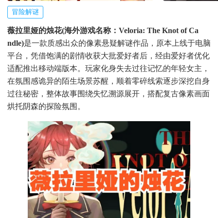
冒险解谜
薇拉里娅的烛花(海外游戏名称：Veloria: The Knot of Ca
ndle)
是一款质感出众的像素悬疑解谜作品，原本上线于电脑
平台，凭借饱满的剧情收获大批爱好者后，经由爱好者优化
适配推出移动端版本。玩家化身失去过往记忆的年轻女主，
在氛围感诡异的陌生场景苏醒，顺着零碎线索逐步深挖自身
过往秘密，整体故事围绕失忆溯源展开，搭配复古像素画面
烘托阴森的探险氛围。