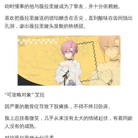
幼时懂事的他与薇拉里娅成为了挚友，并十分依赖她。
喜欢把薇拉里娅送的琥珀糖含在舌尖，直到酸味在齿间蚀出
孔洞，渗出薇拉里娅头发般的铁锈甜。
“可攻略对象” 艾拉
因严重的脆骨症导致下肢瘫痪，不得不终日卧床。
脸上总挂着微笑，几乎从来没有太大的情绪起伏，有着同龄
人没有的成熟。
对待薇拉里娅十分温柔。