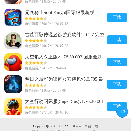
角色冒险 / 1.65G / 26-07-08
元气骑士Soul Knight国际服最新版
v8.4.0 安卓版
下载
角色冒险 / 706.6M / 26-07-13
古墓丽影传说迷踪游戏软件1.0.1.7 完整
版
下载
角色冒险 / 496.7M / 26-07-23
太空狼人杀正版v1.76.30.002 国服最新
版
下载
角色冒险 / 747.7M / 26-07-13
明日之后华为渠道服安装包v5.0.705 最
新版
下载
角色冒险 / 1.95G / 26-07-08
太空行动国际服(Super Sus)v1.76.30.061
安卓最新版
下载
目录
角色冒险 / 273.9M / 26-07-10
Copyright(C) 2018-2022 m.j9p.com 精品下载