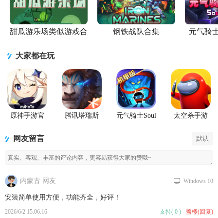
甜瓜游乐场类似游戏合
钢铁战队合集
元气骑
集
大家都在玩
原神手游官
腾讯塔瑞斯
元气骑士Soul
太空杀手游
方正版
世界游戏正
Knight国际服
版
最新版
网友留言
默认
内蒙古 网友
Windows 10
安装简单使用方便，功能齐全，好评！
2026/6/2 15:06:16
支持
(
0
)
盖楼(回复)