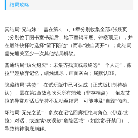
结局攻略
真结局“兄与妹”：需在第3、5、6章分别收集全部3张残页
（分别位于图书室书架后、地下室钢琴底、钟楼顶层），并
在最终抉择时选择“留下陪他”（而非“独自离开”）；此结局
需先通关至少一次其他结局解锁。
普通结局“烛火熄灭”：未集齐残页或最终选“一个人走”，薇
拉里娅放弃记忆，蜡烛燃尽，画面灰白；属默认BE。
隐藏结局“共焚”：在试玩版中已可达成（正式版机制待确
认），需在第2章故意吹灭所有蜡烛（非存档点），触发艾
拉的异常对话后坚持不互动至结局；可能涉及“自毁”倾向。
坏结局“无光之茧”：多次在记忆回廊拒绝与角色（伊森/艾
拉）对话，或连续3次误触“危险区域”（如跳窗/开禁门），
导致精神彻底崩解。