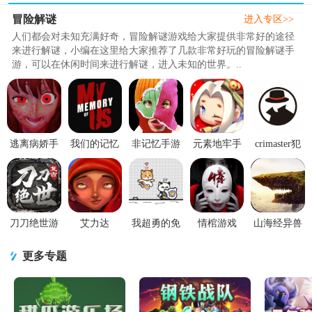
冒险解谜
进入专区>>
人们都会对未知充满好奇，冒险解谜游戏给大家提供非常好的途径
来进行解谜，小编在这里给大家推荐了几款非常好玩的冒险解谜手
游，可以在休闲时间来进行解谜，进入未知的世界。..
逃离病娇手
我们的记忆
非记忆手游
元素地牢手
crimaster犯
游0.1.8 隐身
(My Memory
(Unmemory)0.7.01
游1.32 手机
罪大师答案
加速
Of Us)1.0 安
安卓完整版
安卓版
大全1.1.8安
卓手机版
卓版
刀刀绝世游
艾力达
我超勇的免
情棺游戏
山海经异兽
戏安卓版2.0
ARIDA游戏
广告V1.0.0
1.3.0 官方最
吞噬进化
手机最新版
1.10.2 免付
最新版
新版
v1.2.0 安卓
更多专题
费版
手机版