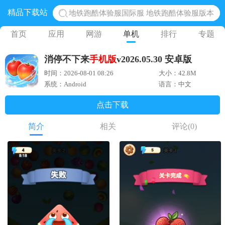
精品下载站
地铁跑酷体验服国际服 地铁跑酷体验服版本
网易光遇手游正版 点亮星空共庆周年
首页
应用
网游
单机
排行
专题
黎明觉醒生机腾讯正版 黎明觉醒生机国际服
消停不下来
手机版
v2026.05.30 安卓版
蛋仔派对下载 蛋仔派对体验服
时间：2026-08-01 08:26
大小：42.8M
奥特曼王者传奇 正版奥特曼游戏
系统：Android
语言：中文
点击下载
简介
相关
评论
(0)