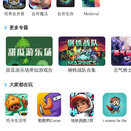
卓版
Town)v
培养合并兽
合并魔法
合并生存
Medieval
大师中文版
(Merge
2(Merge 2
Merge中世
v1.2.4 最新
Magic!)v9.5.1
Survive)v1.38.0
纪合并
更多专题
版
内购版
内购版
1.98.0 最新
版
甜瓜游乐场类似游戏合
钢铁战队合集
元气骑
集
大家都在玩
托卡生活学
鹅鹅鸭Goose
地铁跑酷2滑
i wanna be the
校完整版游
Goose Duck
板英雄
Creator手游
戏
手游
(Hoverboard