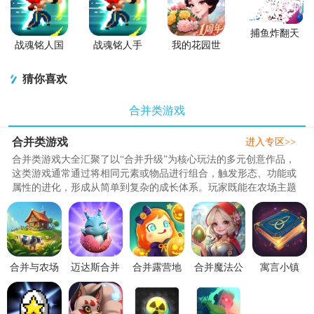
捕鱼炸翻天
游戏正版
战魂铭人国
战魂铭人手
我的花园世
服联机版
游九游版
界最新版
(Otherworld
猜你喜欢
Legends)
合并类游戏
合并类游戏
进入专区>>
合并类游戏大全汇聚了以“合并升级”为核心玩法的多元创意作品，
这类游戏通常通过将相同元素或物品进行组合，触发形态、功能或
属性的进化，形成从简单到复杂的成长体系。玩家既能在农场主题
中合并作物解锁高级品种，..
合并与农场
迈达斯合并
合并露营地
合并魔法公
寓言小镇
无限金币修
中文版
游戏(Merge
主(Merge
MOD作弊菜
改版
v2.5.0 安卓
Camp)1.28.160
Magic
单最新版本
v1.40.167 安
版
安卓版
Princess)v1.374
(Fable