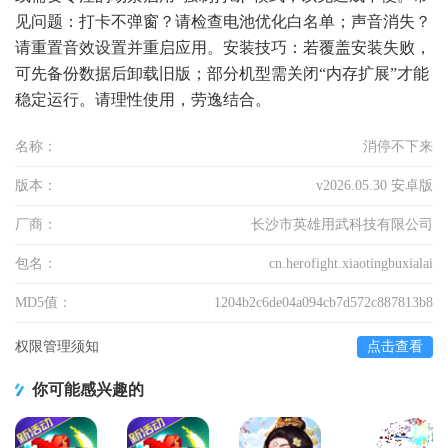
见问题：打卡不弹窗？请检查电池优化白名单；声音消失？
请重置音效设置并重启应用。安装技巧：若覆盖安装失败，
可先备份数据后卸载旧版；部分机型需关闭“内存扩展”才能
稳定运行。请理性使用，劳逸结合。
名称：
消停不下来
版本：
v2026.05.30 安卓版
厂商：
长沙市英雄用武科技有限公司
包名：
cn.herofight.xiaotingbuxialai
MD5值：
1204b2c6de04a094cb7d572c887813b8
权限管理须知
点击查看
你可能感兴趣的