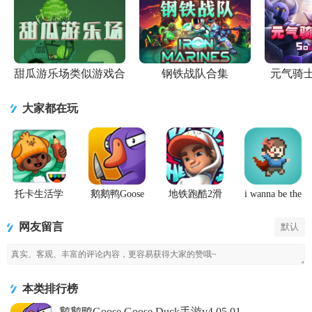
甜瓜游乐场类似游戏合
钢铁战队合集
元气骑
集
大家都在玩
托卡生活学
鹅鹅鸭Goose
地铁跑酷2滑
i wanna be the
校完整版游
Goose Duck
板英雄
Creator手游
戏
手游
(Hoverboard
网友留言
默认
Heroes)
本类排行榜
鹅鹅鸭Goose Goose Duck手游v4.05.01