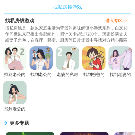
找私房钱游戏
找私房钱游戏
进入专区>>
找私房钱是一款以家庭生活为背景的趣味解谜小游戏系列，自2018
年问世以来已推出多部续作，累计关卡超过7200个。玩家扮演丈夫
或妻子角色，在客厅、卧室、厨房等日常场景中寻找对方精心藏匿
的私房钱，需要翻开抽屉、掀开枕头、拖动沙发甚至打开马桶盖，
才能发现那些令人啼笑皆非的藏钱地点。游戏采用点击互动玩法，
结合道具组合、逆向思维、限时挑战等多种机制，关卡难度层层递
进，既考验观察力与逻辑推理，又充满沙雕幽默的..
找到老公的
找到老公的
老婆的私房
找到爸爸的
找到老婆的
私房钱2去广
私房钱3最新
钱2最新版
私房钱去广
私房钱真人
告1.0 最新
版1.0 无广
1.3 绿色版
告版1.0 附
版去广告1.1
版
告
攻略
安卓版
找到老公的
私房钱去广
告版2.7 最
更多专题
新版