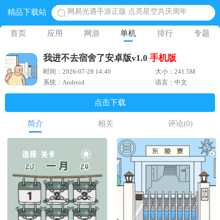
精品下载站
黎明觉醒生机腾讯正版 黎明觉醒生机国际服
蛋仔派对下载 蛋仔派对体验服
首页
应用
网游
单机
排行
专题
奥特曼王者传奇 正版奥特曼游戏
我进不去宿舍了安卓版v1.0
手机版
地铁跑酷体验服国际服 地铁跑酷体验服版本
时间：2026-07-28 14:40
大小：241.5M
网易光遇手游正版 点亮星空共庆周年
系统：Android
语言：中文
点击下载
简介
相关
评论
(0)