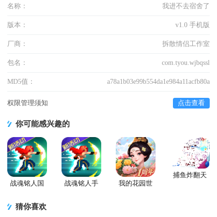
名称：
我进不去宿舍了
版本：
v1.0 手机版
厂商：
拆散情侣工作室
包名：
com.tyou.wjbqssl
MD5值：
a78a1b03e99b554da1e984a11acfb80a
权限管理须知
点击查看
你可能感兴趣的
捕鱼炸翻天
游戏正版
战魂铭人国
战魂铭人手
我的花园世
服联机版
游九游版
界最新版
(Otherworld
猜你喜欢
Legends)