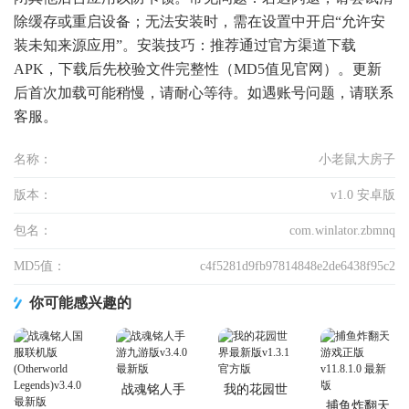
除缓存或重启设备；无法安装时，需在设置中开启“允许安
装未知来源应用”。安装技巧：推荐通过官方渠道下载
APK，下载后先校验文件完整性（MD5值见官网）。更新
后首次加载可能稍慢，请耐心等待。如遇账号问题，请联系
客服。
名称：
小老鼠大房子
版本：
v1.0 安卓版
包名：
com.winlator.zbmnq
MD5值：
c4f5281d9fb97814848e2de6438f95c2
你可能感兴趣的
战魂铭人手
我的花园世
游九游版
界最新版
捕鱼炸翻天