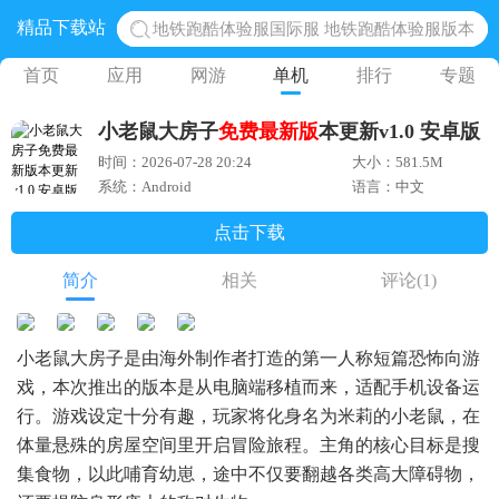
地铁跑酷体验服国际服 地铁跑酷体验服版本
精品下载站
网易光遇手游正版 点亮星空共庆周年
首页
应用
网游
单机
排行
专题
黎明觉醒生机腾讯正版 黎明觉醒生机国际服
蛋仔派对下载 蛋仔派对体验服
小老鼠大房子
免费
最新版
本更新v1.0 安卓版
奥特曼王者传奇 正版奥特曼游戏
时间：2026-07-28 20:24
大小：581.5M
系统：Android
语言：中文
点击下载
简介
相关
评论
(1)
小老鼠大房子是由海外制作者打造的第一人称短篇恐怖向游
戏，本次推出的版本是从电脑端移植而来，适配手机设备运
行。游戏设定十分有趣，玩家将化身名为米莉的小老鼠，在
体量悬殊的房屋空间里开启冒险旅程。主角的核心目标是搜
集食物，以此哺育幼崽，途中不仅要翻越各类高大障碍物，