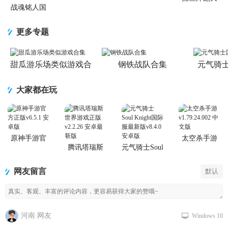
游戏正版
战魂铭人国
服联机版
(Otherworld
更多专题
Legends)
甜瓜游乐场类似游戏合
钢铁战队合集
元气骑
集
大家都在玩
原神手游官
太空杀手游
方正版
腾讯塔瑞斯
元气骑士Soul
世界游戏正
Knight国际服
版
最新版
网友留言
默认
河南 网友
Windows 10