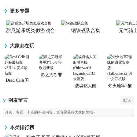
校完整版游
色无限提示
逝官方版下
手游最新版
戏
版
载安装
更多专题
甜瓜游乐场类似游戏合
钢铁战队合集
元气骑
集
大家都在玩
影之刃断罪
者手游
Dead Cells国
际服最新版
战魂铭人国
烛火地牢2猫
服联机版
咪的诅咒安
(Otherworld
卓版
网友留言
默认
Legends)
(Tallowmere2)
本类排行榜