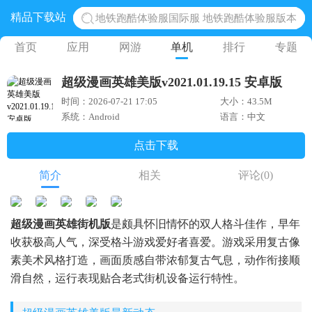
精品下载站
网易光遇手游正版 点亮星空共庆周年
黎明觉醒生机腾讯正版 黎明觉醒生机国际服
首页
应用
网游
单机
排行
专题
蛋仔派对下载 蛋仔派对体验服
超级漫画英雄美版v2021.01.19.15 安卓版
奥特曼王者传奇 正版奥特曼游戏
时间：2026-07-21 17:05
大小：43.5M
系统：Android
语言：中文
点击下载
简介
相关
评论
(0)
超级漫画英雄街机版
是颇具怀旧情怀的双人格斗佳作，早年
收获极高人气，深受格斗游戏爱好者喜爱。游戏采用复古像
素美术风格打造，画面质感自带浓郁复古气息，动作衔接顺
滑自然，运行表现贴合老式街机设备运行特性。