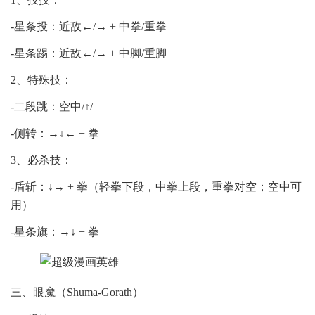
-星条投：近敌←/→ + 中拳/重拳
-星条踢：近敌←/→ + 中脚/重脚
2、特殊技：
-二段跳：空中/↑/
-侧转：→↓← + 拳
3、必杀技：
-盾斩：↓→ + 拳（轻拳下段，中拳上段，重拳对空；空中可
用）
-星条旗：→↓ + 拳
三、眼魔（Shuma-Gorath）