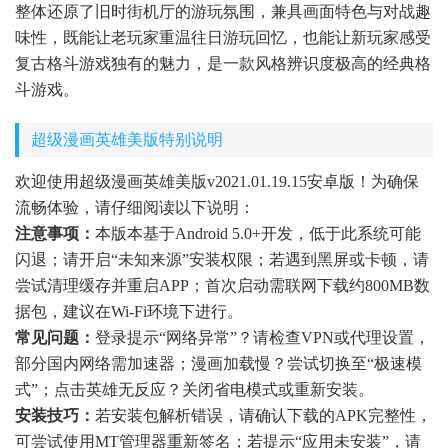
整体还原了旧时街机厅的游玩氛围，兼具画面特色与对战趣
味性，既能让老玩家重温往日游玩回忆，也能让新玩家感受
复古格斗游戏独有的魅力，是一款风格辨识度极高的经典格
斗游戏。
超级漫画英雄美版特别说明
欢迎使用超级漫画英雄美版v2021.01.19.15安卓版！为确保
流畅体验，请仔细阅读以下说明：
注意事项：
本版本基于Android 5.0+开发，低于此系统可能
闪退；请开启“未知来源”安装权限；若遇到黑屏或卡顿，请
尝试清理缓存并重启APP；首次启动需联网下载约800MB数
据包，建议在Wi-Fi环境下进行。
常见问题：
登录提示“网络异常”？请检查VPN或代理设置，
部分国内网络需加速器；漫画加载慢？尝试切换至“极速模
式”；点击英雄无反应？关闭省电模式或重新安装。
安装技巧：
若安装包解析错误，请确认下载的APK完整性，
可尝试使用MT管理器重新签名；若提示“应用未安装”，请