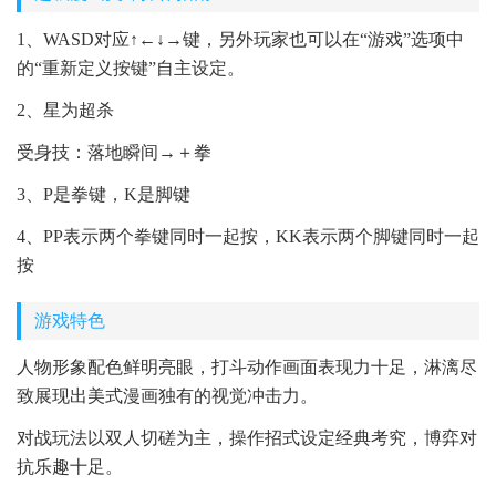
1、WASD对应↑←↓→键，另外玩家也可以在“游戏”选项中
的“重新定义按键”自主设定。
2、星为超杀
受身技：落地瞬间→＋拳
3、P是拳键，K是脚键
4、PP表示两个拳键同时一起按，KK表示两个脚键同时一起
按
游戏特色
人物形象配色鲜明亮眼，打斗动作画面表现力十足，淋漓尽
致展现出美式漫画独有的视觉冲击力。
对战玩法以双人切磋为主，操作招式设定经典考究，博弈对
抗乐趣十足。