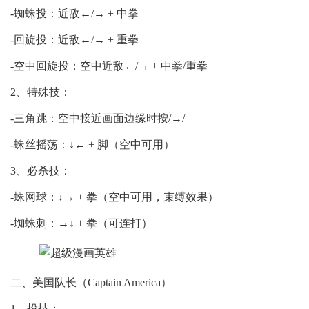
-蜘蛛投：近敌←/→ + 中拳
-回旋投：近敌←/→ + 重拳
-空中回旋投：空中近敌←/→ + 中拳/重拳
2、特殊技：
-三角跳：空中接近画面边缘时按/→/
-蛛丝摇荡：↓← + 脚（空中可用）
3、必杀技：
-蛛网球：↓→ + 拳（空中可用，束缚效果）
-蜘蛛刺：→↓ + 拳（可连打）
二、美国队长（Captain America）
1、投技：