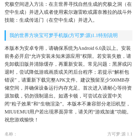
究极空间进入方法：在主世界寻找自然生成的究极之洞（在
空中生成）并进入或者使用索尔迦雷欧或露奈雅拉的战斗外
技能：生成传送门（在空中生成）并进入。
我的世界方块宝可梦手机版(方可梦:源)1.1特别说明
本版本为安卓专用，请确保系统为Android 6.0及以上。安装
前务必开启“允许安装未知来源应用”权限。若安装失败，请
先卸载旧版并清除缓存，再重新安装。常见问题：黑屏或闪
退时，尝试降低游戏画质或关闭后台程序；若提示“解析包
错误”，请重新下载完整APK文件。建议预留至少500MB存
储空间，并确保设备运行内存充足。首次进入请耐心等待资
源加载，切勿强制退出。如遇卡顿，可尝试在设置中关
闭“粒子效果”和“生物渲染”。本版本不兼容部分老旧机型，
MIUI/EMUI用户若出现界面异常，请关闭“游戏加速”功能。
祝您游戏愉快！
名称：
方可梦:源 1.1