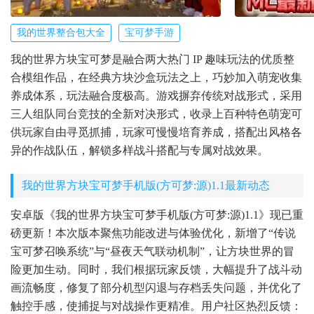
我的世界整合包大全
宝可梦手游
我的世界方块宝可梦是融合两大热门 IP 趣味玩法的优质整
合模组作品，在经典方块沙盒玩法之上，巧妙加入萌宠收集
养成体系，玩法融合度极高。游戏摒弃传统对战形式，采用
三人组队同台竞技的全新对决形式，收录上百种特色萌宠可
供玩家自由寻觅抓捕，玩家可慢慢培育养成，搭配出风格各
异的作战队伍，解锁多样战斗搭配与专属对战效果。
我的世界方块宝可梦手机版(方可梦:源)1.1最新动态
安卓版《我的世界方块宝可梦手机版(方可梦:源)1.1》现已重
磅更新！本次版本聚焦功能改进与体验优化，新增了“传说
宝可梦召唤系统”与“昼夜天气联动机制”，让方块世界的冒
险更加生动。同时，我们根据玩家反馈，大幅提升了战斗动
画流畅度，修复了部分机型闪退与存档丢失问题，并优化了
触控手感，使捕捉与对战操作更精准。用户社区热烈反馈：