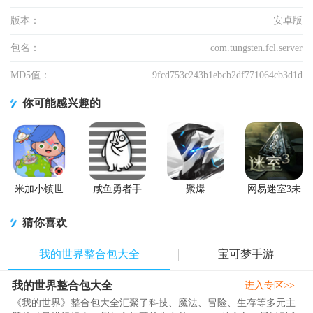
版本：
安卓版
包名：
com.tungsten.fcl.server
MD5值：
9fcd753c243b1ebcb2df771064cb3d1d
你可能感兴趣的
米加小镇世
咸鱼勇者手
聚爆
网易迷室3未
界国际版
游
Implosion手
上锁的房间3
(Miga World)
游
安卓版
猜你喜欢
我的世界整合包大全
宝可梦手游
我的世界整合包大全
进入专区>>
《我的世界》整合包大全汇聚了科技、魔法、冒险、生存等多元主