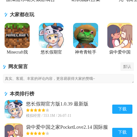
集
大家都在玩
Minecraft我
悠长假期官
神奇青蛙手
袋中爱中国
的世界Beta版
方版
机版
之家
(Amazing
PocketLove
网友留言
默认
Frog)
本类排行榜
悠长假期官方版1.0.39 最新版
下载
模拟经营 / 553.1M / 26-07-11
袋中爱中国之家PocketLove2.14 国际服
下载