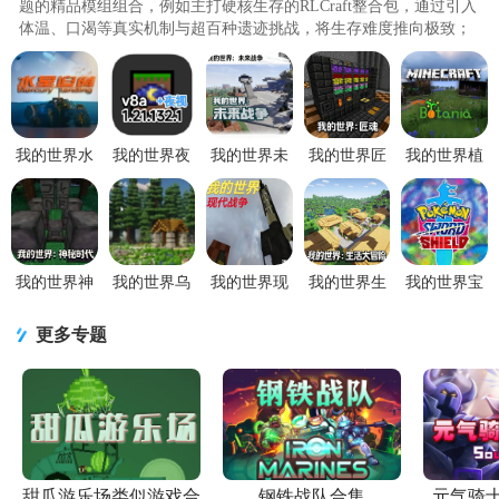
题的精品模组组合，例如主打硬核生存的RLCraft整合包，通过引入
体温、口渴等真实机制与超百种遗迹挑战，将生存难度推向极致；
科技爱好者可体验FTBInfini..
我的世界水
我的世界夜
我的世界未
我的世界匠
我的世界植
星迫降重制
视
来战争
魂模组中文
物魔法模组
版v1.12.2 安
modv1.21.132.1
7723MODv1.12.2
版v1.12.2 安
手机版
卓版
安卓版
安卓版
卓版
v1.12.2 安卓
版
我的世界神
我的世界乌
我的世界现
我的世界生
我的世界宝
秘时代
托邦探险之
代战争模组
活大冒险模
可梦剑盾
modv1.12.2
旅
v1.12.2 安卓
组v1.12.2 安
mod最新版
更多专题
安卓版
MODv1.20.1
版
卓版
v1.12.2 安卓
安卓版
版
甜瓜游乐场类似游戏合
钢铁战队合集
元气骑