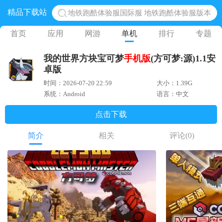
精品下载站
地铁跑酷体验服国际服 地铁跑酷体验服版本
网易光遇手游正版 点亮星空共庆周年
首页
应用
网游
单机
排行
专题
黎明觉醒生机腾讯正版 黎明觉醒生机国际服
我的世界方块宝可梦
手机版
(方可梦:源)1.1安
蛋仔派对下载 蛋仔派对体验服
卓版
奥特曼王者传奇 正版奥特曼游戏
时间：2026-07-20 22:59
大小：1.39G
系统：Android
语言：中文
点击下载
简介
相关
评论
(0)