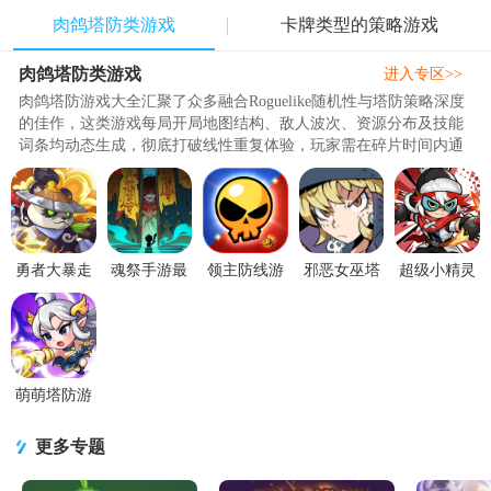
肉鸽塔防类游戏
卡牌类型的策略游戏
肉鸽塔防类游戏
进入专区>>
肉鸽塔防游戏大全汇聚了众多融合Roguelike随机性与塔防策略深度
的佳作，这类游戏每局开局地图结构、敌人波次、资源分布及技能
词条均动态生成，彻底打破线性重复体验，玩家需在碎片时间内通
过指尖拖拽塔位、即时调整阵型，在快节奏对抗中训练空间预判、
资源分配与风险权衡能力。游戏兼顾休闲解压与思维锻炼，无需长
线投入即可完成完整策略博弈，同时通过技能合成、三阶炮塔合
并、英雄觉醒等机制，提供数百种策略组合与连锁..
勇者大暴走
魂祭手游最
领主防线游
邪恶女巫塔
超级小精灵
游戏最新版
新版v1.0 安
戏最新版
防内置菜单
OL游戏最新
v1.0.0.0 安
卓版
v12.0 安卓
V1.0.16 免
版v1.0.3 安
卓版
版
费版
卓版
萌萌塔防游
戏v1.0.1 最
新版
更多专题