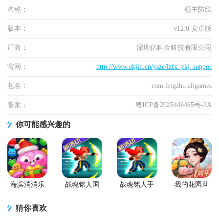
名称：
领主防线
版本：
v12.0 安卓版
厂商：
深圳亿科金科技有限公司
官网：
http://www.ekjin.cn/yszc/lzfx_ykj_suppor
包名：
com.lingzhu.aligames
备案：
粤ICP备2025446465号-2A
你可能感兴趣的
海滨消消乐
战魂铭人国
战魂铭人手
我的花园世
2026安卓版
服联机版
游九游版
界最新版
(Otherworld
猜你喜欢
Legends)