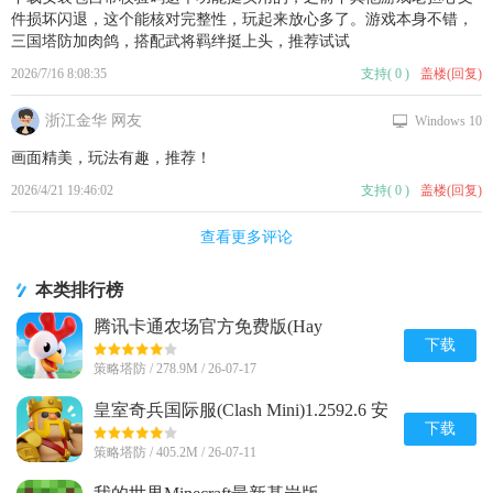
件损坏闪退，这个能核对完整性，玩起来放心多了。游戏本身不错，
三国塔防加肉鸽，搭配武将羁绊挺上头，推荐试试
2026/7/16 8:08:35
支持
(
0
)
盖楼(回复)
浙江金华 网友
Windows 10
画面精美，玩法有趣，推荐！
2026/4/21 19:46:02
支持
(
0
)
盖楼(回复)
查看更多评论
本类排行榜
腾讯卡通农场官方免费版(Hay
Day)v1.71.1 安卓最新版
下载
策略塔防 / 278.9M / 26-07-17
皇室奇兵国际服(Clash Mini)1.2592.6 安
卓最新版
下载
策略塔防 / 405.2M / 26-07-11