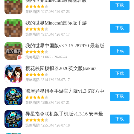
我的世界Minecraft最新基岩版
v1.26.20.24 安卓免付费版
下载
策略塔防 / 917.0M / 26-07-23
我的世界Minecraft国际版手游
v1.26.20.24 官方最新版
下载
策略塔防 / 917.0M / 26-07-17
我的世界中国版v3.7.15.287970 最新版
下载
策略塔防 / 1.66G / 26-07-24
樱花校园模拟器2026英文版(sakura
schoolsimulator)v1.048.08 手机版
下载
策略塔防 / 314.1M / 26-07-17
凉屋异星指令手游官方版v1.3.6官方中
文最新版
下载
策略塔防 / 286.8M / 26-07-21
异星指令联机版手机版v1.3.16 安卓最
新版
下载
策略塔防 / 255.0M / 26-07-18