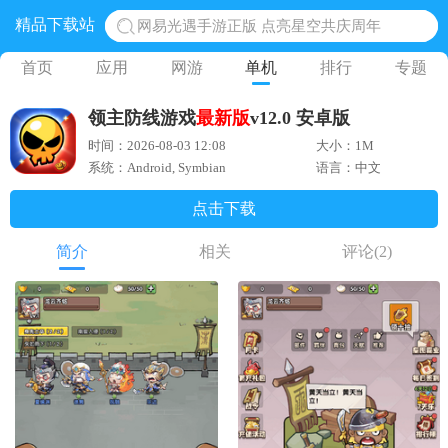
精品下载站
网易光遇手游正版 点亮星空共庆周年
黎明觉醒生机腾讯正版 黎明觉醒生机国际服
首页
应用
网游
单机
排行
专题
蛋仔派对下载 蛋仔派对体验服
领主防线游戏
最新版
v12.0 安卓版
奥特曼王者传奇 正版奥特曼游戏
时间：2026-08-03 12:08
大小：1M
地铁跑酷体验服国际服 地铁跑酷体验服版本
系统：Android, Symbian
语言：中文
点击下载
简介
相关
评论
(2)