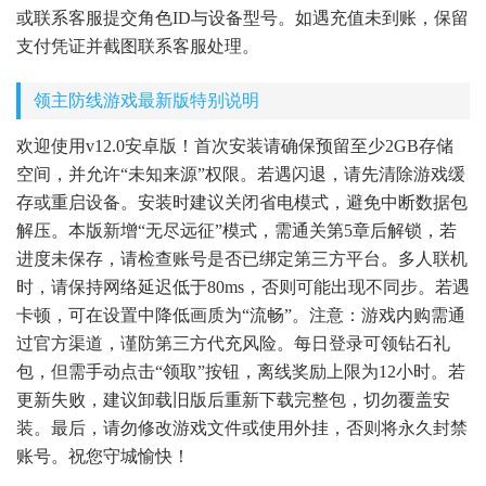
或联系客服提交角色ID与设备型号。如遇充值未到账，保留
支付凭证并截图联系客服处理。
领主防线游戏最新版特别说明
欢迎使用v12.0安卓版！首次安装请确保预留至少2GB存储
空间，并允许“未知来源”权限。若遇闪退，请先清除游戏缓
存或重启设备。安装时建议关闭省电模式，避免中断数据包
解压。本版新增“无尽远征”模式，需通关第5章后解锁，若
进度未保存，请检查账号是否已绑定第三方平台。多人联机
时，请保持网络延迟低于80ms，否则可能出现不同步。若遇
卡顿，可在设置中降低画质为“流畅”。注意：游戏内购需通
过官方渠道，谨防第三方代充风险。每日登录可领钻石礼
包，但需手动点击“领取”按钮，离线奖励上限为12小时。若
更新失败，建议卸载旧版后重新下载完整包，切勿覆盖安
装。最后，请勿修改游戏文件或使用外挂，否则将永久封禁
账号。祝您守城愉快！