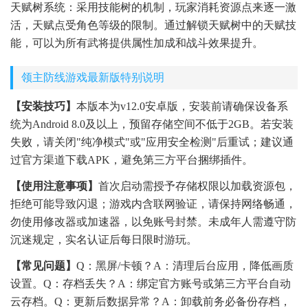
天赋树系统：采用技能树的机制，玩家消耗资源点来逐一激
活，天赋点受角色等级的限制。通过解锁天赋树中的天赋技
能，可以为所有武将提供属性加成和战斗效果提升。
领主防线游戏最新版特别说明
【安装技巧】
本版本为v12.0安卓版，安装前请确保设备系
统为Android 8.0及以上，预留存储空间不低于2GB。若安装
失败，请关闭"纯净模式"或"应用安全检测"后重试；建议通
过官方渠道下载APK，避免第三方平台捆绑插件。
【使用注意事项】
首次启动需授予存储权限以加载资源包，
拒绝可能导致闪退；游戏内含联网验证，请保持网络畅通，
勿使用修改器或加速器，以免账号封禁。未成年人需遵守防
沉迷规定，实名认证后每日限时游玩。
【常见问题】
Q：黑屏/卡顿？A：清理后台应用，降低画质
设置。Q：存档丢失？A：绑定官方账号或第三方平台自动
云存档。Q：更新后数据异常？A：卸载前务必备份存档，