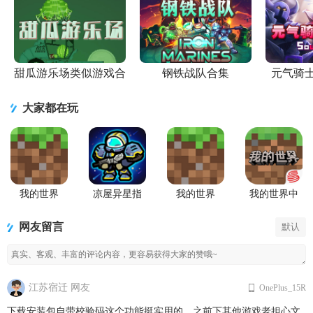
甜瓜游乐场类似游戏合
钢铁战队合集
元气骑
集
大家都在玩
我的世界
凉屋异星指
我的世界
我的世界中
Minecraft最
令手游官方
Minecraft国
国版
新基岩版
版
际版手游
网友留言
默认
江苏宿迁 网友
OnePlus_15R
下载安装包自带校验码这个功能挺实用的，之前下其他游戏老担心文