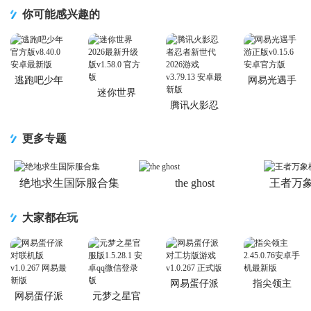
你可能感兴趣的
逃跑吧少年
网易光遇手
官方版
游正版
迷你世界
2026最新升
腾讯火影忍
级版
者忍者新世
代2026游戏
更多专题
绝地求生国际服合集
the ghost
王者万
大家都在玩
网易蛋仔派
指尖领主
对工坊版游
网易蛋仔派
元梦之星官
戏
对联机版
服版