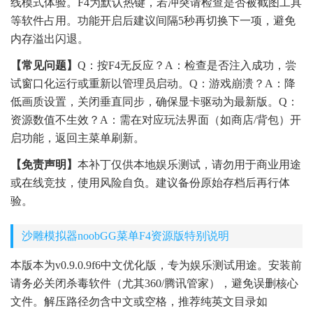
线模式体验。F4为默认热键，若冲突请检查是否被截图工具
等软件占用。功能开启后建议间隔5秒再切换下一项，避免
内存溢出闪退。
【常见问题】
Q：按F4无反应？A：检查是否注入成功，尝
试窗口化运行或重新以管理员启动。Q：游戏崩溃？A：降
低画质设置，关闭垂直同步，确保显卡驱动为最新版。Q：
资源数值不生效？A：需在对应玩法界面（如商店/背包）开
启功能，返回主菜单刷新。
【免责声明】
本补丁仅供本地娱乐测试，请勿用于商业用途
或在线竞技，使用风险自负。建议备份原始存档后再行体
验。
沙雕模拟器noobGG菜单F4资源版特别说明
本版本为v0.9.0.9f6中文优化版，专为娱乐测试用途。安装前
请务必关闭杀毒软件（尤其360/腾讯管家），避免误删核心
文件。解压路径勿含中文或空格，推荐纯英文目录如