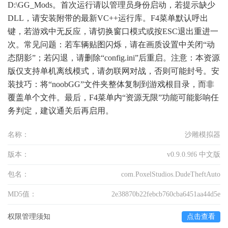
D:\GG_Mods。首次运行请以管理员身份启动，若提示缺少
DLL，请安装附带的最新VC++运行库。F4菜单默认呼出
键，若游戏中无反应，请切换窗口模式或按ESC退出重进一
次。常见问题：若车辆贴图闪烁，请在画质设置中关闭“动
态阴影”；若闪退，请删除“config.ini”后重启。注意：本资源
版仅支持单机离线模式，请勿联网对战，否则可能封号。安
装技巧：将“noobGG”文件夹整体复制到游戏根目录，而非
覆盖单个文件。最后，F4菜单内“资源无限”功能可能影响任
务判定，建议通关后再启用。
名称：
沙雕模拟器
版本：
v0.9.0.9f6 中文版
包名：
com.PoxelStudios.DudeTheftAuto
MD5值：
2e38870b22febcb760cba6451aa44d5e
权限管理须知
点击查看