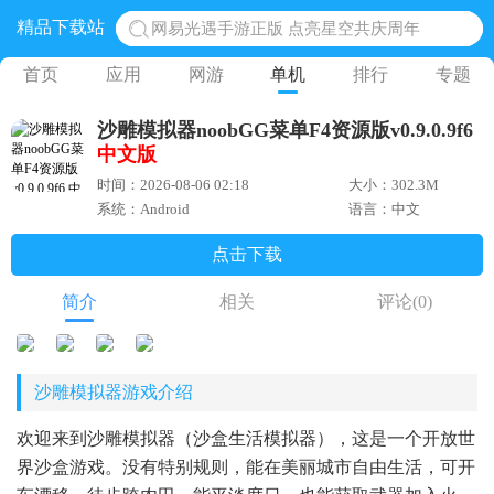
精品下载站
网易光遇手游正版 点亮星空共庆周年
黎明觉醒生机腾讯正版 黎明觉醒生机国际服
首页
应用
网游
单机
排行
专题
蛋仔派对下载 蛋仔派对体验服
沙雕模拟器noobGG菜单F4资源版v0.9.0.9f6
奥特曼王者传奇 正版奥特曼游戏
中文版
地铁跑酷体验服国际服 地铁跑酷体验服版本
时间：2026-08-06 02:18
大小：302.3M
系统：Android
语言：中文
点击下载
简介
相关
评论
(0)
沙雕模拟器游戏介绍
欢迎来到沙雕模拟器（沙盒生活模拟器），这是一个开放世
界沙盒游戏。没有特别规则，能在美丽城市自由生活，可开