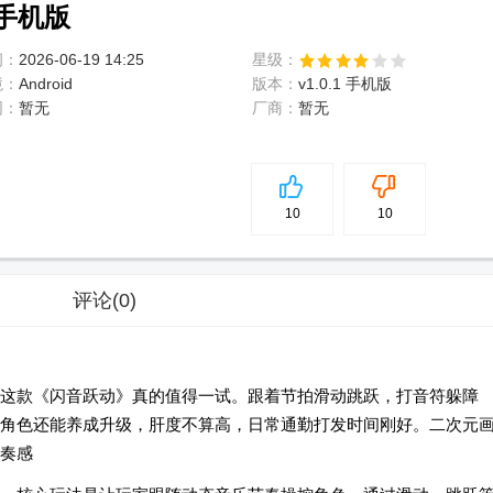
 手机版
间：
2026-06-19 14:25
星级：
境：
Android
版本：
v1.0.1 手机版
网：
暂无
厂商：
暂无
5
分
10
10
评论
(0)
这款《闪音跃动》真的值得一试。跟着节拍滑动跳跃，打音符躲障
角色还能养成升级，肝度不算高，日常通勤打发时间刚好。二次元
奏感