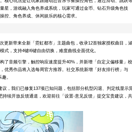
。核心玩法是让玩家跟随动态音乐节奏操控角色，通过滑动、跳跃
量星，游戏融入角色养成系统，玩家可通过金币、钻石升级角色技
操控、角色养成、休闲娱乐的核心需求。
！本次更新带来全新「霓虹都市」主题曲包，收录12首独家授权曲目，
模式，支持4键/6键自由切换，难度曲线全面优化。
构了音频引擎，触控响应速度提升40%，并新增「自定义偏移量」
，优秀作品将入选每周官方推荐。社交系统新增「好友排行榜」与
乐趣。
建议，我们已修复137项已知问题，包括部分机型闪退、判定线显示
吧持续开放反馈通道，欢迎前往「设置-意见反馈」提交宝贵建议，