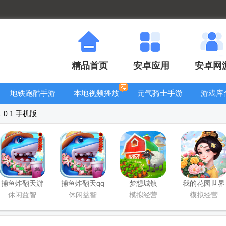
精品首页
安卓应用
安卓网
地铁跑酷手游
本地视频播放
元气骑士手游
游戏库
大全
器
大全
.0.1 手机版
捕鱼炸翻天游
捕鱼炸翻天qq
梦想城镇
我的花园世界
戏正版
登录版
Township手游
最新版
休闲益智
休闲益智
模拟经营
模拟经营