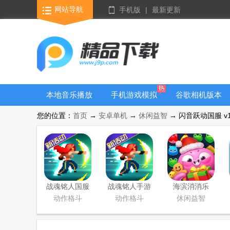
网站导航
手机版
|
最新更新
本地音乐播放
手机游戏模拟
谷歌相机版本
器
器安卓版合集
大全
您的位置：
首页
→
安卓单机
→
休闲益智
→ 闪音跃动国服 v1
战魂铭人国服
战魂铭人手游
海滨消消乐
联机版
九游版
2026安卓版
动作格斗
动作格斗
休闲益智
(Otherworld
Legends)