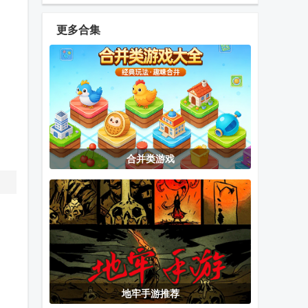
乐手游
手游
orzmic
更多合集
擦干净抖音小
选技生存大乱
Car Tuning汽
游戏(Clean it)
斗2手游
车改装游戏
安卓版
PVZ高数带我
超级驾驶手机
pvz2gardendless
合并类游戏
飞融合版二创
无限金币版
最新版本
版
植物大战僵尸
汤姆猫英雄跑
Poppy
ENDLESS
酷
Playtime
Chapter 1完
整版
地牢手游推荐
头七怪谈橙光
我们是机器人
幸福家里蹲的