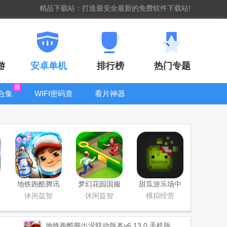
精品下载站：打造最安全最新的免费软件下载站!
游
安卓单机
排行榜
热门专题
合集
WIFI密码查
看片神器
看器
bt手游盒子大
全
地铁跑酷腾讯
梦幻花园国服
甜瓜游乐场中
版
正版
国版
休闲益智
休闲益智
模拟经营
地铁跑酷熊出没联动版本
v6.13.0 手机版