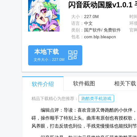
闪音跃动国服v1.0.1
大小：
227.0M
时
语言：
中文
环
类别：
国产软件/ 免费软件
官
包名：
com.blp.bleapcn
本地下载
文件大小：227.0M
软件截图
相关下载
软件介绍
精品下载精心为您推荐：
跑酷类手机游戏
编辑点评：导读：喜欢音游又馋跑酷的小伙伴，
碍，操作顺手了特别上头。曲库有原创也有授权歌，
风养眼，打击反馈也到位，手残党慢慢练也能找到节