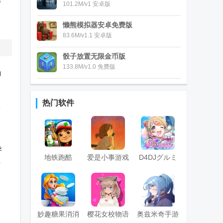
等
101.2M/v1 安卓版
懒熊模拟器安卓免费版
83.6M/v1.1 安卓版
骰子放置无限金币版
133.8M/v1.0 免费版
涵
热门软件
校
异
地铁跑酷
爱是小事游戏
D4DJグルミ
共
(subway surf)
(Love is...)
ク电音派对
国际版菜单免
费版
妙趣糖果消消
樱花女校物语
奥兹米奇手游