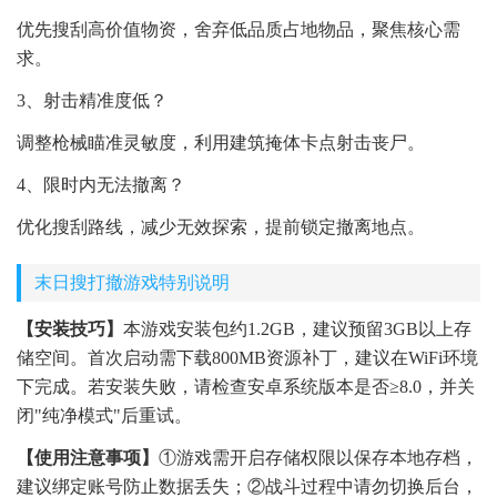
优先搜刮高价值物资，舍弃低品质占地物品，聚焦核心需
求。
3、射击精准度低？
调整枪械瞄准灵敏度，利用建筑掩体卡点射击丧尸。
4、限时内无法撤离？
优化搜刮路线，减少无效探索，提前锁定撤离地点。
末日搜打撤游戏特别说明
【安装技巧】
本游戏安装包约1.2GB，建议预留3GB以上存
储空间。首次启动需下载800MB资源补丁，建议在WiFi环境
下完成。若安装失败，请检查安卓系统版本是否≥8.0，并关
闭"纯净模式"后重试。
【使用注意事项】
①游戏需开启存储权限以保存本地存档，
建议绑定账号防止数据丢失；②战斗过程中请勿切换后台，