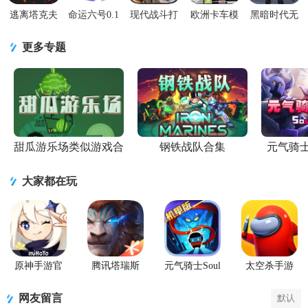
逃离塔克夫
命运六号0.1
现代战斗打
欧洲卡车模
黑暗时代无
2d版无限金
最新版
击FPS游戏
拟2遨游中国
限金币修改
币(逃离暗
1.0 最新版
1.4.0 安卓版
版1.4.2 修改
更多专题
影)1.415 最
版
甜瓜游乐场类似游戏合
钢铁战队合集
元气骑
集
大家都在玩
原神手游官
腾讯塔瑞斯
元气骑士Soul
太空杀手游
方正版
世界游戏正
Knight国际服
版
最新版
网友留言
默认