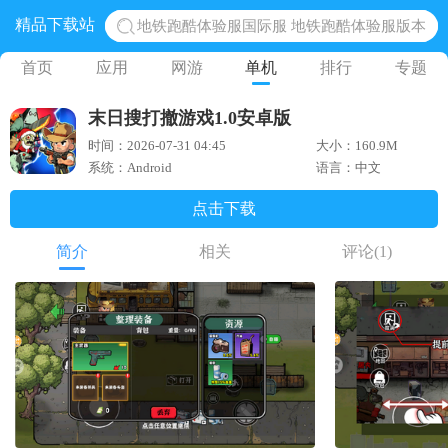
精品下载站
地铁跑酷体验服国际服 地铁跑酷体验服版本
网易光遇手游正版 点亮星空共庆周年
首页
应用
网游
单机
排行
专题
黎明觉醒生机腾讯正版 黎明觉醒生机国际服
末日搜打撤游戏1.0安卓版
蛋仔派对下载 蛋仔派对体验服
时间：2026-07-31 04:45
大小：160.9M
奥特曼王者传奇 正版奥特曼游戏
系统：Android
语言：中文
点击下载
简介
相关
评论
(1)