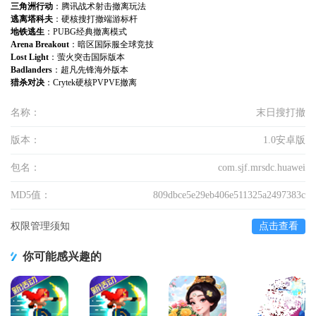
三角洲行动
：腾讯战术射击撤离玩法
逃离塔科夫
：硬核搜打撤端游标杆
地铁逃生
：PUBG经典撤离模式
Arena Breakout
：暗区国际服全球竞技
Lost Light
：萤火突击国际版本
Badlanders
：超凡先锋海外版本
猎杀对决
：Crytek硬核PVPVE撤离
名称：
末日搜打撤
版本：
1.0安卓版
包名：
com.sjf.mrsdc.huawei
MD5值：
809dbce5e29eb406e511325a2497383c
权限管理须知
点击查看
你可能感兴趣的