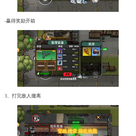
-
赢得奖励开箱
3、打完敌人撤离