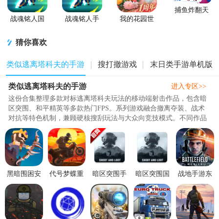
捕鱼炸翻天
游戏正版
战魂铭人国
战魂铭人手
我的花园世
服联机版
游九游版
界最新版
(Otherworld
猜你喜欢
Legends)
类似逃离塔科夫的手游
搜打撤游戏
末日类手游单机版
类似逃离塔科夫的手游
进入专区>>
这份合集整理多款对标逃离塔科夫玩法的移动端射击作品，包含暗
区突围、和平精英等多款热门FPS。系列游戏融合撤离夺装、战术
对抗等特色机制，兼顾硬核搜刮玩法与大众向竞技模式。不同作品
风格差异明显，既有高度复刻撤..
黑暗围困安
代号梦蝶重
暗区突围手
暗区突围国
战地手游东
卓最新版
生官方版
游外服下载
际服官方版
南亚服0.9
0.1.1 最新版
1.0.0 最新版
V1.0.181.181
(arena
最新版
谷歌最新
breakout)1.0.