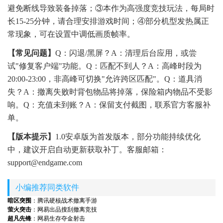
避免断线导致装备掉落；③本作为高强度竞技玩法，每局时
长15-25分钟，请合理安排游戏时间；④部分机型发热属正
常现象，可在设置中调低画质帧率。
【常见问题】
Q：闪退/黑屏？A：清理后台应用，或尝
试"修复客户端"功能。Q：匹配不到人？A：高峰时段为
20:00-23:00，非高峰可切换"允许跨区匹配"。Q：道具消
失？A：撤离失败时背包物品将掉落，保险箱内物品不受影
响。Q：充值未到账？A：保留支付截图，联系官方客服补
单。
【版本提示】
1.0安卓版为首发版本，部分功能持续优化
中，建议开启自动更新获取补丁。客服邮箱：
support@endgame.com
小编推荐同类软件
暗区突围
：腾讯硬核战术撤离手游
萤火突击
：网易出品搜刮撤离竞技
超凡先锋
：网易生存夺金射击