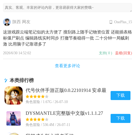
陕西 网友
OnePlus_15
这游戏跟云端笔记似的太方便了 搜刮路上随手记物资位置 还能插表格
标僵尸刷点 编辑路线实时同步 打撤节奏稳得一批 二十分钟一局贼刺
激 比用脑子记靠谱多了
2026/6/30 14:52:02
支持
(
0
)
盖楼(回复)
查看更多评论
本类排行榜
代号伙伴手游正版0.0.22101914 安卓最
新版
下载
角色冒险 / 1.67G / 26-07-10
DYSMANTLE完整版中文版v1.1.1.27
安卓免付费版
下载
角色冒险 / 536.4M / 26-07-11