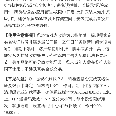
机"纯净模式"或"安全检测"，避免误拦截。若提示"风险应
用"，请前往设置-应用管理-权限中开启"允许安装未知来源
应用"。建议预留500MB以上存储空间，安装完成后首次启
动需加载约2分钟资源包。
【使用注意事项】
①本游戏内收益为虚拟奖励，提现需绑定
实名认证账号并满足最低门槛；②每日任务刷新时间为凌晨
0点，逾期不累计；③严禁使用外挂、脚本或多开工具，违
规将永久封禁收益账户；④游戏内广告为免费玩法必要环
节，关闭网络可能导致功能异常；⑤未成年人需在监护人陪
同下使用，不涉及真实金钱交易。
【常见问题】
Q：提现不到账？A：请检查是否完成实名认
证及银行卡绑定，审核需1-3个工作日。Q：闪退卡顿？A：
清理缓存或卸载重装，确保系统版本为Android 8.0/iOS 12以
上。Q：邀请码无效？A：区分大小写，每个设备限绑定一
次。客服通道：设置-帮助中心-在线反馈（工作日9:00-
18:00）。