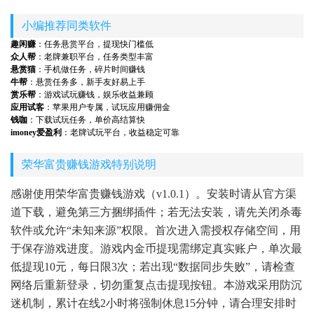
小编推荐同类软件
趣闲赚
：任务悬赏平台，提现快门槛低
众人帮
：老牌兼职平台，任务类型丰富
悬赏猫
：手机做任务，碎片时间赚钱
牛帮
：悬赏任务多，新手友好易上手
赏乐帮
：游戏试玩赚钱，娱乐收益兼顾
应用试客
：苹果用户专属，试玩应用赚佣金
钱咖
：下载试玩任务，单价高结算快
imoney爱盈利
：老牌试玩平台，收益稳定可靠
荣华富贵赚钱游戏特别说明
感谢使用荣华富贵赚钱游戏（v1.0.1）。安装时请从官方渠
道下载，避免第三方捆绑插件；若无法安装，请先关闭杀毒
软件或允许“未知来源”权限。首次进入需授权存储空间，用
于保存游戏进度。游戏内金币提现需绑定真实账户，单次最
低提现10元，每日限3次；若出现“数据同步失败”，请检查
网络后重新登录，切勿重复点击提现按钮。本游戏采用防沉
迷机制，累计在线2小时将强制休息15分钟，请合理安排时