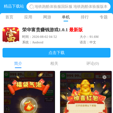
精品下载站
地铁跑酷体验服国际服 地铁跑酷体验服版本
网易光遇手游正版 点亮星空共庆周年
首页
应用
网游
单机
排行
专题
黎明觉醒生机腾讯正版 黎明觉醒生机国际服
荣华富贵赚钱游戏1.0.1
最新版
蛋仔派对下载 蛋仔派对体验服
时间：2026-08-02 04:52
大小：91.6M
奥特曼王者传奇 正版奥特曼游戏
系统：Android
语言：中文
点击下载
简介
相关
评论
(0)