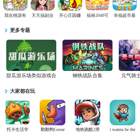
我在桃源有
天天搞副业
开心庄园赚
福禄2048可
幸福超市最
个家赚钱版
红包版1.0.0
钱游戏安卓
提现版1.0.1
新版红包版
v1.0.6安卓
安卓版
版v1.3.28 手
手机版
本3.95.17 安
更多专题
版
机新版
卓版
甜瓜游乐场类似游戏合
钢铁战队合集
元气骑
集
大家都在玩
托卡生活学
鹅鹅鸭Goose
地铁跑酷2滑
i wanna be the
校完整版游
Goose Duck
板英雄
Creator手游
戏
手游
(Hoverboard