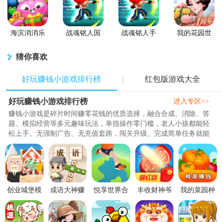
海滨消消乐
战魂铭人国
战魂铭人手
我的花园世
2026安卓版
服联机版
游九游版
界最新版
(Otherworld
猜你喜欢
Legends)
好玩赚钱小游戏排行榜
红包版游戏大全
好玩赚钱小游戏排行榜
进入专区>>
赚钱小游戏是碎片时间赚零花钱的优质选择，融合合成、消除、答
题、模拟经营等多元趣味玩法，单指操作零门槛，老人小孩都能轻
松上手。无强制广告、无充值套路，闯关升级、完成简单任务就能
赚收益，离线也能积累奖励，通勤、摸鱼随时开玩，还有打卡翻
倍、冲榜奖金等额外福利，边玩边赚解压又实用，不用费时费力，
轻松实现零花钱自由！..
创业城堡模
成语大神赚
悦享世界合
丰收财神爷
我的菜园种
拟赚钱游戏
钱游戏1.0提
成赚钱游戏
赚钱小游戏
菜赚钱游戏
1.0.0 安卓版
现版
1.0.0最新版
1.2.1安卓版
1.0.2提现版