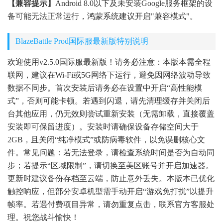
【兼容提示】
Android 8.0以下及未安装Google服务框架的设
备可能无法正常运行，鸿蒙系统建议开启"兼容模式"。
BlazeBattle Prod国际服最新版特别说明
欢迎使用v2.5.0国际服最新版！请务必注意：本版本需全程
联网，建议在Wi-Fi或5G网络下运行，避免因网络波动导致
数据不同步。首次安装后请务必在设置中开启“高性能模
式”，否则可能卡顿。若遇到闪退，请先清理缓存并关闭后
台其他应用，仍无效则尝试重新安装（无需卸载，直接覆盖
安装即可保留进度）。安装时请确保设备存储空间大于
2GB，且关闭“纯净模式”或防病毒软件，以免误删核心文
件。常见问题：若无法登录，请检查系统时间是否为自动同
步；若提示“区域限制”，请切换至美区账号并开启加速器。
更新时建议备份存档至云端，防止意外丢失。本版本已优化
触控响应，但部分安卓机型需手动开启“游戏免打扰”以提升
帧率。若遇付费项目异常，请勿重复点击，联系官方客服处
理。祝您战斗愉快！