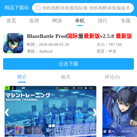
精品下载站
网易光遇手游正版 点亮星空共庆周年
黎明觉醒生机腾讯正版 黎明觉醒生机国际服
首页
应用
网游
单机
排行
专题
蛋仔派对下载 蛋仔派对体验服
BlazeBattle Prod
国际
服
最新版
v2.5.0
最新版
奥特曼王者传奇 正版奥特曼游戏
时间：2026-08-06 02:29
大小：787.1M
地铁跑酷体验服国际服 地铁跑酷体验服版本
系统：Android
语言：中文
点击下载
简介
相关
评论
(0)