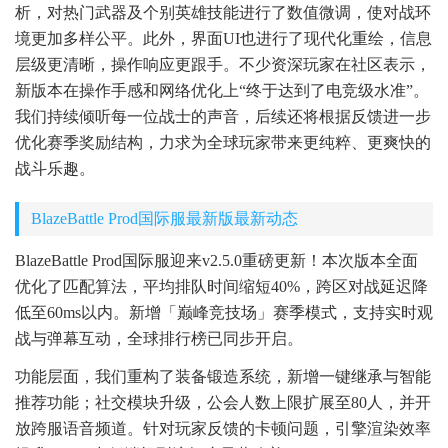
析，对热门武器及个别英雄技能进行了数值微调，使对战环
境更加多样公平。此外，界面UI也进行了现代化重绘，信息
层级更清晰，操作响应更跟手。不少资深玩家在社区表示，
新版本在操作手感和网络优化上“终于达到了电竞级水准”。
我们持续倾听每一位战士的声音，后续还将根据反馈进一步
优化赛季奖励结构，力求为全球玩家带来更纯粹、更爽快的
战斗乐趣。
BlazeBattle Prod国际服最新版最新动态
BlazeBattle Prod国际服迎来v2.5.0重磅更新！本次版本全面
优化了匹配算法，平均排队时间缩短40%，跨区对战延迟降
低至60ms以内。新增「巅峰竞技场」赛季模式，支持实时观
战与弹幕互动，全球排行榜已同步开启。
功能层面，我们重构了装备锻造系统，新增一键继承与智能
推荐功能；社交模块升级，公会人数上限扩展至80人，并开
放跨服语音频道。针对玩家反馈的卡顿问题，引擎渲染效率