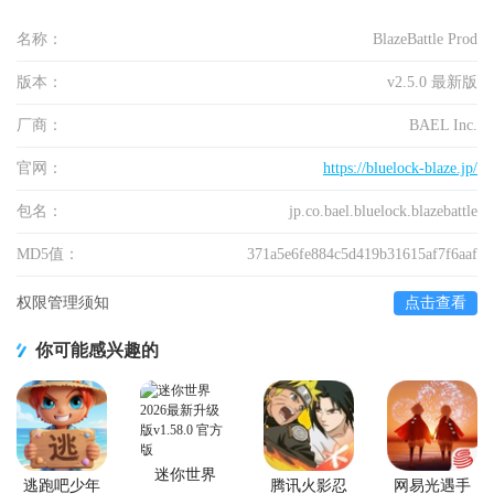
名称：
BlazeBattle Prod
版本：
v2.5.0 最新版
厂商：
BAEL Inc.
官网：
https://bluelock-blaze.jp/
包名：
jp.co.bael.bluelock.blazebattle
MD5值：
371a5e6fe884c5d419b31615af7f6aaf
权限管理须知
点击查看
你可能感兴趣的
迷你世界
逃跑吧少年
腾讯火影忍
网易光遇手
2026最新升