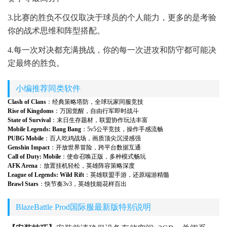
3.比赛的胜负不仅仅取决于球员的个人能力，更多的是考验
你的战术思维和阵型搭配。
4.每一次对决都充满挑战，你的每一次进攻和防守都可能决
定最终的胜负。
小编推荐同类软件
Clash of Clans
：经典策略塔防，全球玩家同服竞技
Rise of Kingdoms
：万国觉醒，自由行军即时战斗
State of Survival
：末日生存题材，联盟协作玩法丰富
Mobile Legends: Bang Bang
：5v5公平竞技，操作手感流畅
PUBG Mobile
：百人吃鸡战场，画质顶尖沉浸感强
Genshin Impact
：开放世界冒险，跨平台数据互通
Call of Duty: Mobile
：使命召唤正版，多种模式畅玩
AFK Arena
：放置挂机轻松，英雄阵容策略深度
League of Legends: Wild Rift
：英雄联盟手游，还原端游精髓
Brawl Stars
：快节奏3v3，英雄技能花样百出
BlazeBattle Prod国际服最新版特别说明