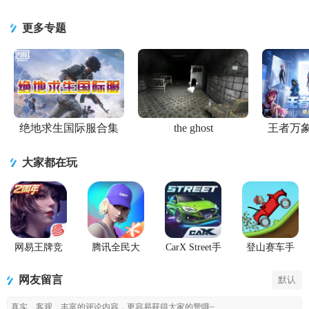
官方版
者忍者新世
游正版
级版
代2026游戏
更多专题
绝地求生国际服合集
the ghost
王者万
大家都在玩
网易王牌竞
腾讯全民大
CarX Street手
登山赛车手
速手游
灌篮游戏最
游国际服
游(Hill Climb
新版
Racing)
网友留言
默认