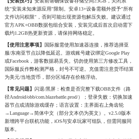
【安装技巧】
安装前请确保设备存储空间≥3GB，关闭系
统"安装未知来源应用"限制。安卓13+设备需额外授予"所有
文件访问权限"，否则可能出现资源包解压失败。建议通过
官方APK+OBB数据包组合安装，安装完成后首次启动需下
载约1.2GB热更新资源，请保持网络稳定。
【使用注意事项】
国际服需使用加速器连接，推荐选择亚
服/东南亚节点以降低延迟。游戏账号建议绑定Google Play
或Facebook，游客数据易丢失。切勿使用第三方修改工具，
国际服反作弊检测严格，封号不可逆。充值需注意货币结算
为美元/当地货币，部分区域存在价格浮动。
【常见问题】
闪退/黑屏：检查是否完整下载OBB文件（路
径Android/obb/com.blazebattle.prod/）；登录失败：切换加速
器节点或清除游戏缓存；语言设置：主界面右上角齿轮
→Language→简体中文（部分文本仍为英文）。v2.5.0版本
新增跨平台联机功能，iOS与安卓玩家可组队，但需同服同
版本。