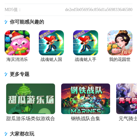
MD5值：
de2ed5b056956c856d1a569833646580
你可能感兴趣的
海滨消消乐
战魂铭人国
战魂铭人手
我的花园世
2026安卓版
服联机版
游九游版
界最新版
(Otherworld
更多专题
Legends)
甜瓜游乐场类似游戏合
钢铁战队合集
元气骑
集
大家都在玩