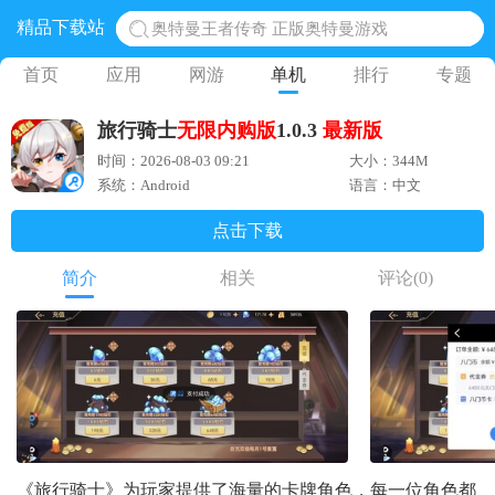
精品下载站
奥特曼王者传奇 正版奥特曼游戏
地铁跑酷体验服国际服 地铁跑酷体验服版本
首页
应用
网游
单机
排行
专题
网易光遇手游正版 点亮星空共庆周年
旅行骑士
无限
内购版
1.0.3
最新版
黎明觉醒生机腾讯正版 黎明觉醒生机国际服
时间：2026-08-03 09:21
大小：344M
蛋仔派对下载 蛋仔派对体验服
系统：Android
语言：中文
点击下载
简介
相关
评论
(0)
《旅行骑士》为玩家提供了海量的卡牌角色，每一位角色都