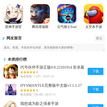
原神手游官
腾讯塔瑞斯
元气骑士Soul
太空杀手游
方正版
世界游戏正
Knight国际服
版
最新版
网友留言
默认
本类排行榜
代号伙伴手游正版0.0.22101914 安卓最
新版
下载
角色冒险 / 1.67G / 26-07-10
DYSMANTLE完整版中文版v1.1.1.27
安卓免付费版
下载
角色冒险 / 536.4M / 26-07-11
我想成为影之强者手游