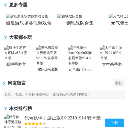
(Otherworld
更多专题
Legends)
甜瓜游乐场类似游戏合
钢铁战队合集
元气骑
集
大家都在玩
原神手游官
太空杀手游
方正版
腾讯塔瑞斯
元气骑士Soul
世界游戏正
Knight国际服
版
最新版
网友留言
默认
本类排行榜
代号伙伴手游正版0.0.22101914 安卓最
新版
下载