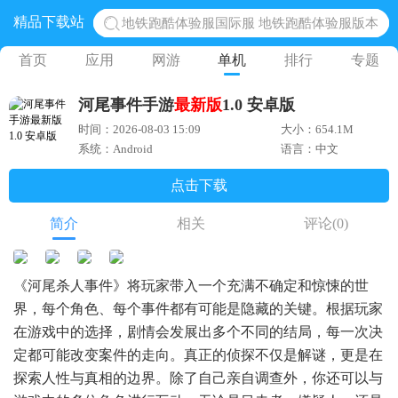
地铁跑酷体验服国际服 地铁跑酷体验服版本
精品下载站
网易光遇手游正版 点亮星空共庆周年
首页
应用
网游
单机
排行
专题
黎明觉醒生机腾讯正版 黎明觉醒生机国际服
蛋仔派对下载 蛋仔派对体验服
河尾事件手游
最新版
1.0 安卓版
奥特曼王者传奇 正版奥特曼游戏
时间：2026-08-03 15:09
大小：654.1M
系统：Android
语言：中文
点击下载
简介
相关
评论
(0)
《河尾杀人事件》将玩家带入一个充满不确定和惊悚的世
界，每个角色、每个事件都有可能是隐藏的关键。根据玩家
在游戏中的选择，剧情会发展出多个不同的结局，每一次决
定都可能改变案件的走向。真正的侦探不仅是解谜，更是在
探索人性与真相的边界。除了自己亲自调查外，你还可以与