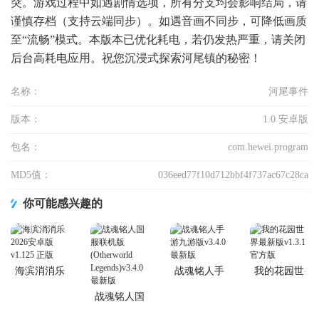
突。游戏过程中如遇剧情选项，所有分支均会影响结局，请
谨慎存档（支持云端同步）。如遇音画不同步，可降低画质
至“流畅”模式。本版本已优化耗电，若仍发热严重，请关闭
后台高耗电应用。祝您沉浸式探索河尾镇的秘密！
名称：
河尾事件
版本：
1.0 安卓版
包名：
com.hewei.program
MD5值：
036eed77f10d712bbf4f737ac67c28ca
你可能感兴趣的
海滨消消乐
战魂铭人手
我的花园世
2026安卓版
游九游版
界最新版
战魂铭人国
服联机版