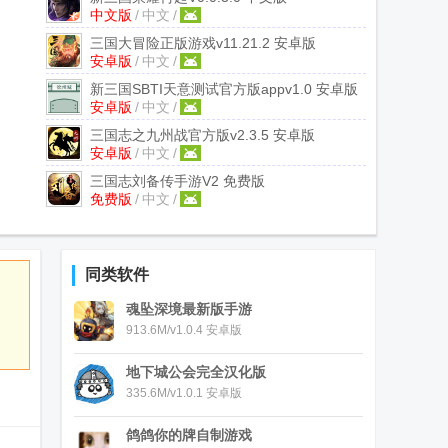
中文版
/
中文
/
三国大冒险正版游戏
v11.21.2 安卓版
安卓版
/
中文
/
新三国SBTI天意测试官方版app
v1.0 安卓版
安卓版
/
中文
/
三国志之九州战官方版
v2.3.5 安卓版
安卓版
/
中文
/
三国志刘备传手游
V2 免费版
免费版
/
中文
/
同类软件
魂坠深境最新版手游
913.6M/v1.0.4 安卓版
地下城公会完全汉化版
335.6M/v1.0.1 安卓版
鸽鸽你的牌自制游戏