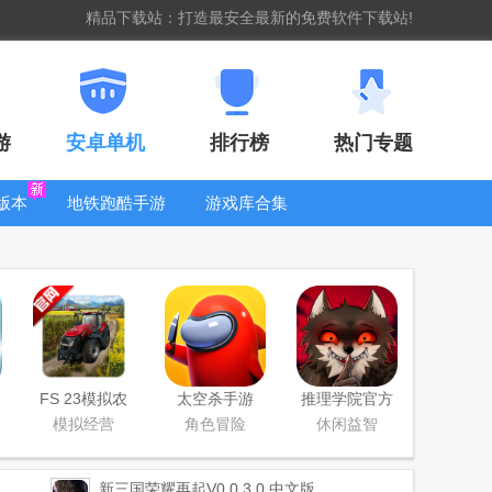
精品下载站：打造最安全最新的免费软件下载站!
游
安卓单机
排行榜
热门专题
版本
地铁跑酷手游
游戏库合集
大全
WIFI密码查
看器
FS 23模拟农
太空杀手游
推理学院官方
场23正版中文
版
模拟经营
角色冒险
休闲益智
版
新三国荣耀再起
V0.0.3.0 中文版