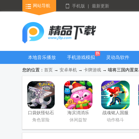
网站导航
手机版
|
最新更新
本地音乐播放
手机游戏模拟
灵动岛软件
器
器安卓版合集
您的位置：
首页
→
安卓单机
→
卡牌游戏
→ 喵将三国内置菜单版
口袋妖怪钻石
海滨消消乐
战魂铭人国服
游戏移植版
2026安卓版
联机版
角色冒险
休闲益智
动作格斗
(Otherworld
Legends)