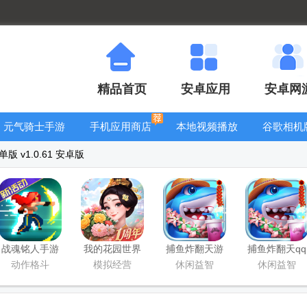
精品首页
安卓应用
安卓网
元气骑士手游
手机应用商店
本地视频播放
谷歌相机
大全
器
大全
 v1.0.61 安卓版
战魂铭人手游
我的花园世界
捕鱼炸翻天游
捕鱼炸翻天qq
九游版
最新版
戏正版
登录版
动作格斗
模拟经营
休闲益智
休闲益智