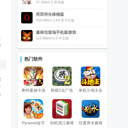
57.5M/v2.0 安卓版
了
死而符生移植版
350.0M/v1.0.64 官方正版
森林垃圾场手机版游戏
运
115.8M/v0.0.5 中文版
功
热门软件
能
修
奥特曼抽卡游
暗棋2去广告
单机斗地主全
隐
戏王
版
免费版
Pyramid金字
街机浙江麻将
甘肃滑水麻将