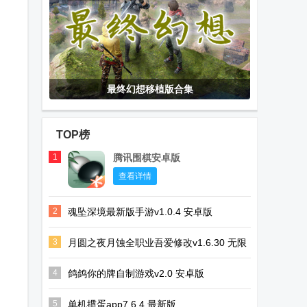
最终幻想移植版合集
TOP榜
1
腾讯围棋安卓版
查看详情
2
魂坠深境最新版手游v1.0.4 安卓版
3
月圆之夜月蚀全职业吾爱修改v1.6.30 无限
金币版
4
鸽鸽你的牌自制游戏v2.0 安卓版
5
单机掼蛋app7.6.4 最新版