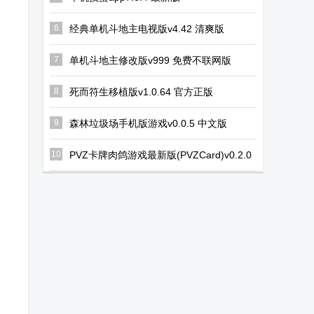
6
经典单机斗地主电视版v4.42 清爽版
7
单机斗地主修改版v999 免费不联网版
8
死而符生移植版v1.0.64 官方正版
9
森林垃圾场手机版游戏v0.0.5 中文版
10
PVZ卡牌肉鸽游戏最新版(PVZCard)v0.2.0
安卓版