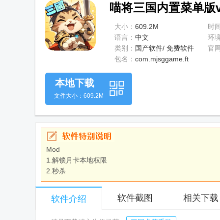
喵将三国内置菜单版v1.
大小：
609.2M
时
语言：
中文
环
类别：
国产软件/ 免费软件
官
包名：
com.mjsggame.ft
本地下载
文件大小：609.2M
Mod
1.解锁月卡本地权限
2.秒杀
软件截图
相关下载
软件介绍