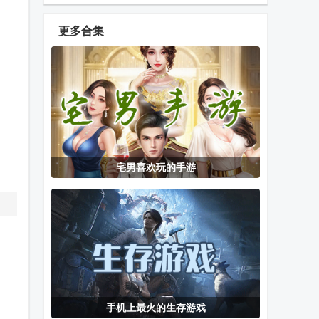
塔纸牌传奇
合集手机版安
安卓版
(Pyramid
卓版
更多合集
Solitaire
迎春五子棋免
胡乐白银麻将
拆出绝版卡手
Saga)
广告版
游戏
游
一起泡澡游戏
漫漫长路沙巫
咖啡心语东京
宅男喜欢玩的手游
2
之旅手游最新
switch移植豪
版
华版
动作球
我和她的世界
Project BFA游
末日安卓版
戏手游
手机上最火的生存游戏
英雄大对决官
方块大爆炸
假面骑士exaid