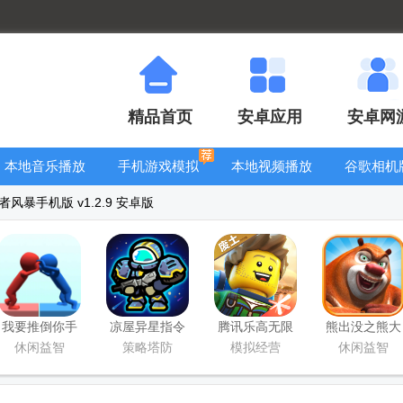
精品首页
安卓应用
安卓网
本地音乐播放
手机游戏模拟
本地视频播放
谷歌相机
器
器安卓版合集
器
大全
风暴手机版 v1.2.9 安卓版
我要推倒你手
凉屋异星指令
腾讯乐高无限
熊出没之熊大
游最新版
手游官方版
游戏
快跑
休闲益智
策略塔防
模拟经营
休闲益智