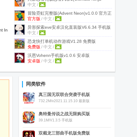
中文
/
STORM)
v1.2.9 完整版
冒险霓虹完整版(Advent Neon)
v1.0.0 官方正
官方版
/
中文
/
版
异形探索eve安卓汉化直装版
V6.6.34 手机版
t Inc.
中文
/
恐龙快打单机动作游戏
V1.28 免费版
免费版
/
中文
/
沃恩Vohenn手机版
v1.0.6 安卓版
安卓版
/
中文
/
同类软件
真三国无双联合突袭手机版
732.2M/v2021.11.15.10 最新版
奥特曼传说之战无限购买版
39.1M/V1.3.5 手机版
双截龙三部曲手机版免费版