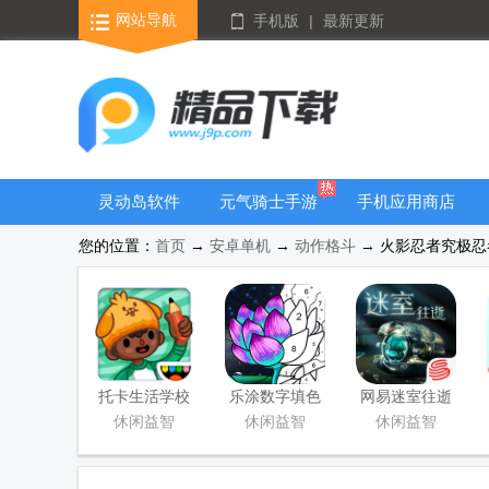
网站导航
手机版
|
最新更新
灵动岛软件
元气骑士手游
手机应用商店
大全
您的位置：
首页
→
安卓单机
→
动作格斗
→ 火影忍者究极忍者
托卡生活学校
乐涂数字填色
网易迷室往逝
完整版游戏
无限提示版
官方版下载安
休闲益智
休闲益智
休闲益智
装