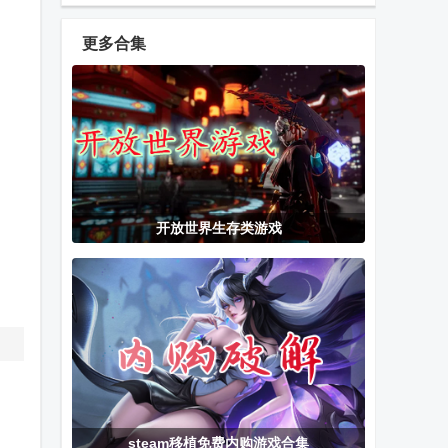
骑士火柴人战
限金币
斗内购版
更多合集
暴揍小精灵免
龙兽争霸2合
水果部落无限
费版
体战争
体力
龙之力量1汉
植物大战僵尸
火星搁浅生存
开放世界生存类游戏
化版
无尽高清版内
免费版
置修改
简单修仙游戏
合金弹头X最
BARDA背袋登
新版内置金手
高Steam移植
指
版
合金弹头5无
厕所突袭游戏
绝对赛车MOD
steam移植免费内购游戏合集