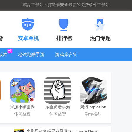
精品下载站：打造最安全最新的免费软件下载站!
游
安卓单机
排行榜
热门专题
版本
地铁跑酷手游
游戏库合集
大全
WIFI密码查
看器
米加小镇世界
咸鱼勇者手游
聚爆Implosion
国际版(Miga
手游
休闲益智
休闲益智
动作格斗
World)
火影忍者究极忍者风暴1(Ultimate Ninja