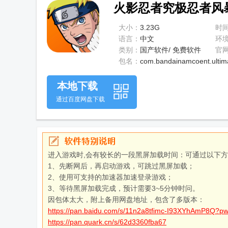
火影忍者究极忍者风暴手
大小：
3.23G
时
语言：
中文
环
类别：
国产软件/ 免费软件
官
包名：
com.bandainamcoent.ultim
本地下载
通过百度网盘下载
进入游戏时,会有较长的一段黑屏加载时间：可通过以下
1、先断网后，再启动游戏，可跳过黑屏加载；
2、使用可支持的加速器加速登录游戏；
3、等待黑屏加载完成，预计需要3~5分钟时问。
因包体太大，附上备用网盘地址，包含了多版本：
https://pan.baidu.com/s/11n2a8tfimc-I93XYhAmP8Q?p
https://pan.quark.cn/s/62d3360fba67