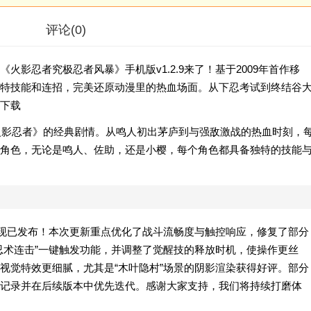
评论
(0)
影忍者究极忍者风暴》手机版v1.2.9来了！基于2009年首作移
特技能和连招，完美还原动漫里的热血场面。从下忍考试到终结谷
下载
《火影忍者》的经典剧情。从鸣人初出茅庐到与强敌激战的热血时刻，
角色，无论是鸣人、佐助，还是小樱，每个角色都具备独特的技能
卓版现已发布！本次更新重点优化了战斗流畅度与触控响应，修复了部分
忍术连击”一键触发功能，并调整了觉醒技的释放时机，使操作更丝
视觉特效更细腻，尤其是“木叶隐村”场景的阴影渲染获得好评。部分
记录并在后续版本中优先迭代。感谢大家支持，我们将持续打磨体