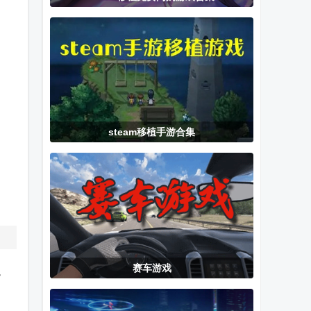
敌版
手机版(厕所袭
作弊菜单版
击)
steam移植手游合集
赛车游戏
，