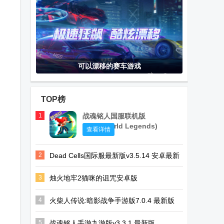
可以漂移的赛车游戏
TOP榜
1
战魂铭人国服联机版
(Otherworld Legends)
查看详情
2
Dead Cells国际服最新版v3.5.14 安卓最新
版
3
烛火地牢2猫咪的诅咒安卓版
(Tallowmere2)v0.3.7n中文联机版
4
火柴人传说:暗影战争手游版7.0.4 最新版
5
战魂铭人手游九游版v3.3.1 最新版