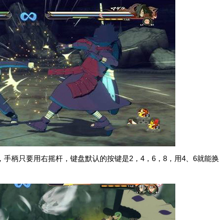
手柄只要用右摇杆，键盘默认的按键是2，4，6，8，用4、6就能换