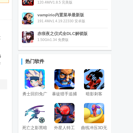
120.4M/V1.8.5 完美版
vampirio内置菜单最新版
191.4M/v1.4.19.22330 安卓版
赤痕夜之仪式全DLC解锁版
大
1.50G/v1.34 免费版
每
热门软件
与
勇士回归免广
暴徒猎手追捕
暗影刺客
告版
内置菜单版
3d(Super
Cloner 3D)
死亡之影黑暗
外星人特工
曲线冲压3D无