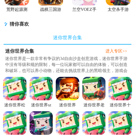
荒野起源测
战棋三国游
兰空VOEZ手
太空杀手游
试服
戏单机版
游
猜你喜欢
迷你世界合集
迷你世界合集
进入专区>>
迷你世界是一款非常有争议的3d自由沙盒创意游戏，迷你世界手游
中没有等级和规的限制，每一位玩家都可以自由的体验，可以创造
和破坏，也可以养小动物，还能去挑战世界上的黑暗领主，游戏会
定期上新新的功能和玩法，体..
迷你世界松
迷你世界sz
迷你世界
迷你世界老
迷你世界十
纸老版本
版2026最新
0.20.8旧版
版本0.30.15
周年版
v1.56.0 手机
版v1.56.0 官
本0.20.8 旧
老版本
v1.56.0 最新
版
方版
版本
版