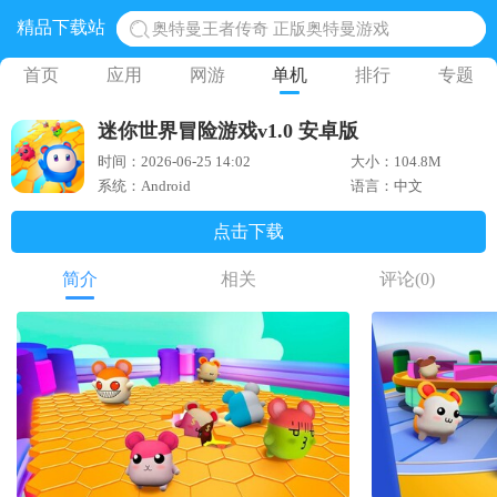
精品下载站
地铁跑酷体验服国际服 地铁跑酷体验服版本
网易光遇手游正版 点亮星空共庆周年
首页
应用
网游
单机
排行
专题
黎明觉醒生机腾讯正版 黎明觉醒生机国际服
迷你世界冒险游戏v1.0 安卓版
蛋仔派对下载 蛋仔派对体验服
时间：2026-06-25 14:02
大小：104.8M
奥特曼王者传奇 正版奥特曼游戏
系统：Android
语言：中文
点击下载
简介
相关
评论
(0)