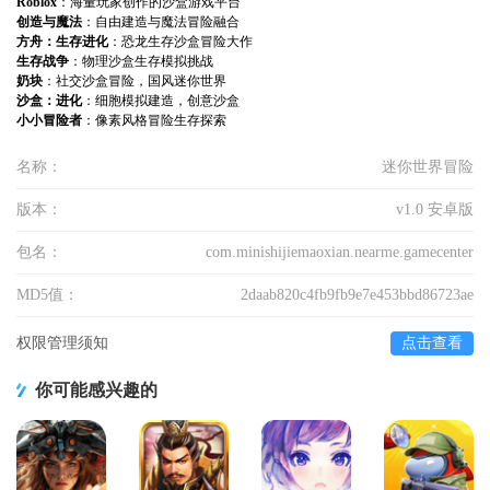
Roblox
：海量玩家创作的沙盒游戏平台
创造与魔法
：自由建造与魔法冒险融合
方舟：生存进化
：恐龙生存沙盒冒险大作
生存战争
：物理沙盒生存模拟挑战
奶块
：社交沙盒冒险，国风迷你世界
沙盒：进化
：细胞模拟建造，创意沙盒
小小冒险者
：像素风格冒险生存探索
名称：
迷你世界冒险
版本：
v1.0 安卓版
包名：
com.minishijiemaoxian.nearme.gamecenter
MD5值：
2daab820c4fb9fb9e7e453bbd86723ae
权限管理须知
点击查看
你可能感兴趣的