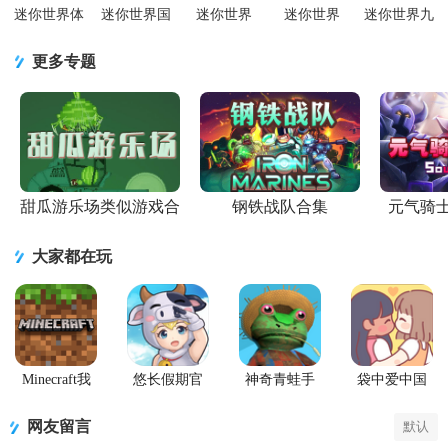
迷你世界体
迷你世界国
迷你世界
迷你世界
迷你世界九
验服手机版
际服Mini
2026最新升
mod创造工
游版v1.56.0
v1.56.0 安卓
World最新版
级版v1.56.0
具v1.56.0 安
安卓最新版
更多专题
版
v1.7.15 安
官方版
卓最新版
甜瓜游乐场类似游戏合
钢铁战队合集
元气骑
集
大家都在玩
Minecraft我
悠长假期官
神奇青蛙手
袋中爱中国
的世界Beta版
方版
机版
之家
(Amazing
PocketLove
网友留言
默认
Frog)