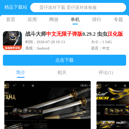
精品下载站
蛋仔派对下载 蛋仔派对体验服
奥特曼王者传奇 正版奥特曼游戏
首页
应用
网游
单机
排行
专题
地铁跑酷体验服国际服 地铁跑酷体验服版本
战斗大师
中文
无限子弹版
0.29.2 虫虫
汉化版
网易光遇手游正版 点亮星空共庆周年
时间：2026-07-28 10:13
大小：1.54G
黎明觉醒生机腾讯正版 黎明觉醒生机国际服
系统：Android
语言：中文
点击下载
简介
相关
评论
(1)